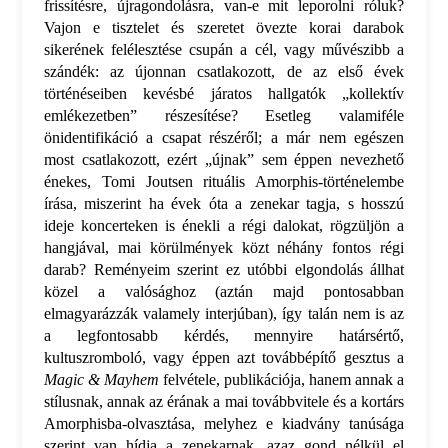
frissítésre, újragondolásra, van-e mit leporolni róluk?
Vajon e tisztelet és szeretet övezte korai darabok
sikerének felélesztése csupán a cél, vagy művészibb a
szándék: az újonnan csatlakozott, de az első évek
történéseiben kevésbé járatos hallgatók „kollektív
emlékezetben” részesítése? Esetleg valamiféle
önidentifikáció a csapat részéről; a már nem egészen
most csatlakozott, ezért „újnak” sem éppen nevezhető
énekes, Tomi Joutsen rituális Amorphis-történelembe
írása, miszerint ha évek óta a zenekar tagja, s hosszú
ideje koncerteken is énekli a régi dalokat, rögzüljön a
hangjával, mai körülmények közt néhány fontos régi
darab? Reményeim szerint ez utóbbi elgondolás állhat
közel a valósághoz (aztán majd pontosabban
elmagyarázzák valamely interjúban), így talán nem is az
a legfontosabb kérdés, mennyire határsértő,
kultuszromboló, vagy éppen azt továbbépítő gesztus a
Magic & Mayhem
felvétele, publikációja, hanem annak a
stílusnak, annak az érának a mai továbbvitele és a kortárs
Amorphisba-olvasztása, melyhez e kiadvány tanúsága
szerint van hídja a zenekarnak, azaz gond nélkül el