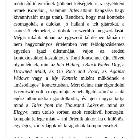
módosító tényezőnek (jóllehet kétségtelen: az egyébként
remek
Karelian-
, valamint
Tales-
album hangzása hagy
kívánnivalót maga után). Rendben, hogy mai köntösbe
csomagolták a dalokat, jó hallani a telt gitárokat, a
színesítő elemeket, a dobok korszerűbb megszólalását.
Mégis inkább abban az egyszerű kérdésben látnám e
nem hagyományos értelemben vett feldolgozáslemez
egyetlen igazi dilemmáját, vajon az eredeti
kontextusukból kiszakított s Tomi Joutsennel újra fölvett
olyan tételek, mint az
Into Hiding
, a
Black Winter Day
, a
Drowned Maid
, az
On Rich and Poor
, az
Against
Widows
vagy a
My Kantele
miként működnek e
„másodlagos” kontextusban. Mert eleinte már elgondolni
is rémisztő volt a magamfajta zenehallgató számára – aki
egész albumokban gondolkodik, és igen nagyra tartja
mind a
Tales from the Thousand Lakes
-et, mind az
Elegy-
t, nem utolsó sorban azok rendkívül homogén,
kompakt jellege miatt –, mi történik akkor, ha e különös,
egységes, zárt világokból kiragadnak komponenseket.