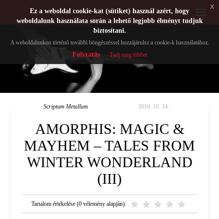
x
Ez a weboldal cookie-kat (sütiket) használ azért, hogy
Toggle
weboldalunk használata során a lehető legjobb élményt tudjuk
navigat
biztosítani.
A weboldalunkon történő további böngészéssel hozzájárulsz a cookie-k használatához.
Folytatás
Tudj meg többet
Scriptum Metallum
2010. 10. 14.
AMORPHIS: MAGIC &
MAYHEM – TALES FROM
WINTER WONDERLAND
(III)
Tartalom értékelése (0 vélemény alapján):