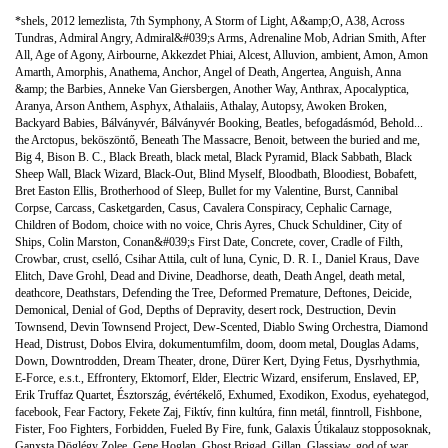
*shels
,
2012 lemezlista
,
7th Symphony
,
A Storm of Light
,
A&amp;O
,
A38
,
Across
Tundras
,
Admiral Angry
,
Admiral&#039;s Arms
,
Adrenaline Mob
,
Adrian Smith
,
After
All
,
Age of Agony
,
Airbourne
,
Akkezdet Phiai
,
Alcest
,
Alluvion
,
ambient
,
Amon
,
Amon
Amarth
,
Amorphis
,
Anathema
,
Anchor
,
Angel of Death
,
Angertea
,
Anguish
,
Anna
&amp; the Barbies
,
Anneke Van Giersbergen
,
Another Way
,
Anthrax
,
Apocalyptica
,
Aranya
,
Arson Anthem
,
Asphyx
,
Athalaiis
,
Athalay
,
Autopsy
,
Awoken Broken
,
Backyard Babies
,
Bálványvér
,
Bálványvér Booking
,
Beatles
,
befogadásmód
,
Behold...
the Arctopus
,
beköszöntő
,
Beneath The Massacre
,
Benoit
,
between the buried and me
,
Big 4
,
Bison B. C.
,
Black Breath
,
black metal
,
Black Pyramid
,
Black Sabbath
,
Black
Sheep Wall
,
Black Wizard
,
Black-Out
,
Blind Myself
,
Bloodbath
,
Bloodiest
,
Bobafett
,
Bret Easton Ellis
,
Brotherhood of Sleep
,
Bullet for my Valentine
,
Burst
,
Cannibal
Corpse
,
Carcass
,
Casketgarden
,
Casus
,
Cavalera Conspiracy
,
Cephalic Carnage
,
Children of Bodom
,
choice with no voice
,
Chris Ayres
,
Chuck Schuldiner
,
City of
Ships
,
Colin Marston
,
Conan&#039;s First Date
,
Concrete
,
cover
,
Cradle of Filth
,
Crowbar
,
crust
,
cselló
,
Csihar Attila
,
cult of luna
,
Cynic
,
D. R. I.
,
Daniel Kraus
,
Dave
Elitch
,
Dave Grohl
,
Dead and Divine
,
Deadhorse
,
death
,
Death Angel
,
death metal
,
deathcore
,
Deathstars
,
Defending the Tree
,
Deformed Premature
,
Deftones
,
Deicide
,
Demonical
,
Denial of God
,
Depths of Depravity
,
desert rock
,
Destruction
,
Devin
Townsend
,
Devin Townsend Project
,
Dew-Scented
,
Diablo Swing Orchestra
,
Diamond
Head
,
Distrust
,
Dobos Elvira
,
dokumentumfilm
,
doom
,
doom metal
,
Douglas Adams
,
Down
,
Downtrodden
,
Dream Theater
,
drone
,
Dürer Kert
,
Dying Fetus
,
Dysrhythmia
,
E-Force
,
e.s.t.
,
Effrontery
,
Ektomorf
,
Elder
,
Electric Wizard
,
ensiferum
,
Enslaved
,
EP
,
Erik Truffaz Quartet
,
Észtország
,
évértékelő
,
Exhumed
,
Exodikon
,
Exodus
,
eyehategod
,
facebook
,
Fear Factory
,
Fekete Zaj
,
Fiktív
,
finn kultúra
,
finn metál
,
finntroll
,
Fishbone
,
Fister
,
Foo Fighters
,
Forbidden
,
Fueled By Fire
,
funk
,
Galaxis Útikalauz stopposoknak
,
Ganxsta Döglégy Zolee
,
Gene Hoglan
,
Ghost Brigad
,
Gillan
,
Glassjaw
,
god of war
,