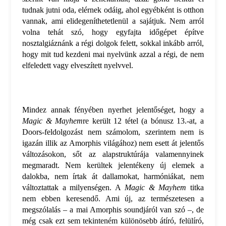
tudnak jutni oda, elérnek odáig, ahol egyébként is otthon
vannak, ami elidegeníthetetlenül a sajátjuk. Nem arról
volna tehát szó, hogy egyfajta időgépet építve
nosztalgiáznánk a régi dolgok felett, sokkal inkább arról,
hogy mit tud kezdeni mai nyelvünk azzal a régi, de nem
elfeledett vagy elveszített nyelvvel.
Mindez annak fényében nyerhet jelentőséget, hogy a
Magic & Mayhem
re került 12 tétel (a bónusz 13.-at, a
Doors-feldolgozást nem számolom, szerintem nem is
igazán illik az Amorphis világához) nem esett át jelentős
változásokon, sőt az alapstruktúrája valamennyinek
megmaradt. Nem kerültek jelentékeny új elemek a
dalokba, nem írtak át dallamokat, harmóniákat, nem
változtattak a milyenségen. A
Magic & Mayhem
titka
nem ebben keresendő. Ami új, az természetesen a
megszólalás – a mai Amorphis soundjáról van szó –, de
még csak ezt sem tekinteném különösebb átíró, felülíró,