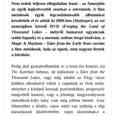
Nem tudok teljesen elfogulatlan lenni – az Amorphis
az egyik legkedvesebb zenekar a szívemnek. A finn
metálosok egyik legcsodálatosabb albumukat
készítették el és adták ki 2009-ben (
Skyforger
), az ezt
nemrégiben követő DVD (
Forging the Land of
Thousand Lakes
– melyről hamarost ugyancsak
szólni fogunk) és a mostani, szóban forgó kiadvány, a
Magic & Mayhem – Tales from the Early Years
szerint
a finn metálosok, hála az égnek, nem nagyon férnek
a bőrükbe.
Pedig akár gyanakodhatnánk is: a korai éra lemezei, (a)
The Karelian Isthmus
, de különösen a
Tales from the
Thousand Lakes
, vagy még inkább az
Elegy
olyan
kultikus alkotásaivá váltak a csapatnak az évek során,
melyeket a középső korszak pszichedelikus, progresszív
hangvételű lemezei, vagy a jelenlegi, kiegyensúlyozott
melodikus(-folk) irány csak még jobban kiemel. Azaz
fölmerülhet a kérdés, vajon miért van szükség e régi
klasszikusok újrafelvételére, vajon rászorulnak-e a