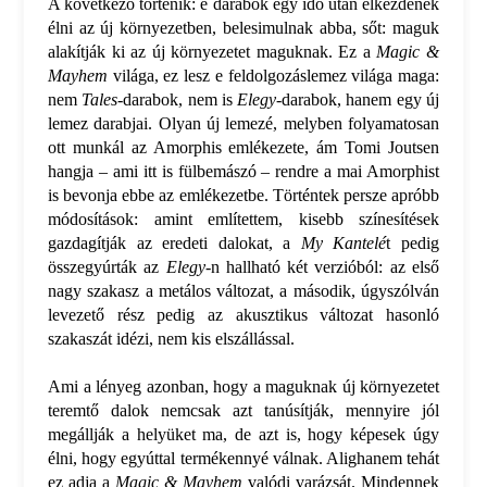
A következő történik: e darabok egy idő után elkezdenek
élni az új környezetben, belesimulnak abba, sőt: maguk
alakítják ki az új környezetet maguknak. Ez a
Magic &
Mayhem
világa, ez lesz e feldolgozáslemez világa maga:
nem
Tales-
darabok, nem is
Elegy-
darabok, hanem egy új
lemez darabjai. Olyan új lemezé, melyben folyamatosan
ott munkál az Amorphis emlékezete, ám Tomi Joutsen
hangja – ami itt is fülbemászó – rendre a mai Amorphist
is bevonja ebbe az emlékezetbe. Történtek persze apróbb
módosítások: amint említettem, kisebb színesítések
gazdagítják az eredeti dalokat, a
My Kantelé
t pedig
összegyúrták az
Elegy-
n hallható két verzióból: az első
nagy szakasz a metálos változat, a második, úgyszólván
levezető rész pedig az akusztikus változat hasonló
szakaszát idézi, nem kis elszállással.
Ami a lényeg azonban, hogy a maguknak új környezetet
teremtő dalok nemcsak azt tanúsítják, mennyire jól
megállják a helyüket ma, de azt is, hogy képesek úgy
élni, hogy egyúttal termékennyé válnak. Alighanem tehát
ez adja a
Magic & Mayhem
valódi varázsát. Mindennek