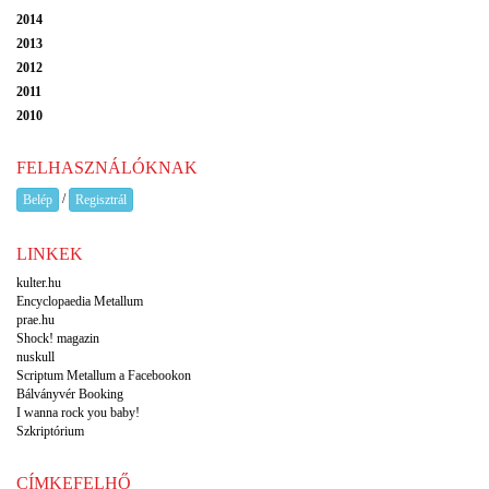
2014
2013
2012
2011
2010
FELHASZNÁLÓKNAK
/
Belép
Regisztrál
LINKEK
kulter.hu
Encyclopaedia Metallum
prae.hu
Shock! magazin
nuskull
Scriptum Metallum a Facebookon
Bálványvér Booking
I wanna rock you baby!
Szkriptórium
CÍMKEFELHŐ