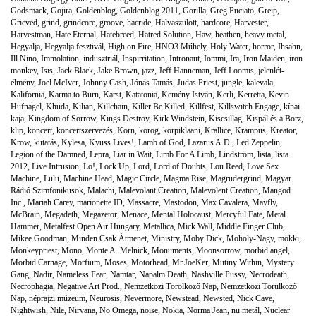
Godsmack
,
Gojira
,
Goldenblog
,
Goldenblog 2011
,
Gorilla
,
Greg Puciato
,
Greip
,
Grieved
,
grind
,
grindcore
,
groove
,
hacride
,
Halvaszülött
,
hardcore
,
Harvester
,
Harvestman
,
Hate Eternal
,
Hatebreed
,
Hatred Solution
,
Haw
,
heathen
,
heavy metal
,
Hegyalja
,
Hegyalja fesztivál
,
High on Fire
,
HNO3 Műhely
,
Holy Water
,
horror
,
Ihsahn
,
Ill Nino
,
Immolation
,
indusztriál
,
Inspirritation
,
Intronaut
,
Iommi
,
Ira
,
Iron Maiden
,
iron
monkey
,
Isis
,
Jack Black
,
Jake Brown
,
jazz
,
Jeff Hanneman
,
Jeff Loomis
,
jelenlét-
élmény
,
Joel McIver
,
Johnny Cash
,
Jónás Tamás
,
Judas Priest
,
jungle
,
kalevala
,
Kalifornia
,
Karma to Burn
,
Karst
,
Katatonia
,
Kemény István
,
Kerli
,
Kerretta
,
Kevin
Hufnagel
,
Khuda
,
Kilian
,
Killchain
,
Killer Be Killed
,
Killfest
,
Killswitch Engage
,
kínai
kaja
,
Kingdom of Sorrow
,
Kings Destroy
,
Kirk Windstein
,
Kiscsillag
,
Kispál és a Borz
,
klip
,
koncert
,
koncertszervezés
,
Korn
,
korog
,
korpiklaani
,
Krallice
,
Krampüs
,
Kreator
,
Krow
,
kutatás
,
Kylesa
,
Kyuss Lives!
,
Lamb of God
,
Lazarus A.D.
,
Led Zeppelin
,
Legion of the Damned
,
Lepra
,
Liar in Wait
,
Limb For A Limb
,
Lindström
,
lista
,
lista
2012
,
Live Intrusion
,
Lo!
,
Lock Up
,
Lord
,
Lord of Doubts
,
Lou Reed
,
Love Sex
Machine
,
Lulu
,
Machine Head
,
Magic Circle
,
Magma Rise
,
Magrudergrind
,
Magyar
Rádió Szimfonikusok
,
Malachi
,
Malevolant Creation
,
Malevolent Creation
,
Mangod
Inc.
,
Mariah Carey
,
marionette ID
,
Massacre
,
Mastodon
,
Max Cavalera
,
Mayfly
,
McBrain
,
Megadeth
,
Megazetor
,
Menace
,
Mental Holocaust
,
Mercyful Fate
,
Metal
Hammer
,
Metalfest Open Air Hungary
,
Metallica
,
Mick Wall
,
Middle Finger Club
,
Mikee Goodman
,
Minden Csak Átmenet
,
Ministry
,
Moby Dick
,
Moholy-Nagy
,
mökki
,
Monkeypriest
,
Mono
,
Monte A. Melnick
,
Monuments
,
Moonsorrow
,
morbid angel
,
Mörbid Carnage
,
Morfium
,
Moses
,
Motörhead
,
Mr.JoeKer
,
Mutiny Within
,
Mystery
Gang
,
Nadir
,
Nameless Fear
,
Namtar
,
Napalm Death
,
Nashville Pussy
,
Necrodeath
,
Necrophagia
,
Negative Art Prod.
,
Nemzetközi Törölköző Nap
,
Nemzetközi Törülköző
Nap
,
néprajzi múzeum
,
Neurosis
,
Nevermore
,
Newstead
,
Newsted
,
Nick Cave
,
Nightwish
,
Nile
,
Nirvana
,
No Omega
,
noise
,
Nokia
,
Norma Jean
,
nu metál
,
Nuclear