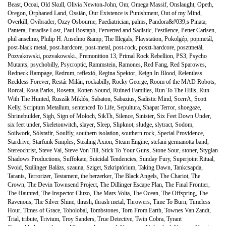
Beast
,
Ocoai
,
Old Skull
,
Olivia Newton-John
,
Om
,
Omega Massif
,
Onslaught
,
Opeth
,
Oregon
,
Orphaned Land
,
Ossián
,
Our Existence is Punishment
,
Out of my Mind
,
Overkill
,
Ovibrader
,
Ozzy Osbourne
,
Paediatrician
,
palms
,
Pandora&#039;s Pinata
,
Pantera
,
Paradise Lost
,
Paul Bostaph
,
Perverted and Sadistic
,
Pestilence
,
Petter Carlsen
,
phil anselmo
,
Philip H. Anselmo &amp; The Illegals
,
Playstation
,
Pokolgép
,
popmetál
,
post-black metal
,
post-hardcore
,
post-metal
,
post-rock
,
poszt-hardcore
,
posztmetál
,
Pozvakowski
,
pozvakowski.
,
Premonition 13
,
Primal Rock Rebellion
,
PS3
,
Psycho
Mutants
,
psychobilly
,
Psycroptic
,
Rammstein
,
Ramones
,
Red Fang
,
Red Sparowes
,
Redneck Rampage
,
Redrum
,
reflexió
,
Regina Spektor
,
Reign In Blood
,
Relentless
Reckless Forever
,
Restár Milán
,
rockabilly
,
Rocky George
,
Room of the MAD Robots
,
Rorcal
,
Rosa Parks
,
Rosetta
,
Rotten Sound
,
Ruined Families
,
Run To The Hills
,
Run
With The Hunted
,
Ruszák Miklós
,
Sabaton
,
Sabazius
,
Sadistic Mind
,
ScerrA
,
Scott
Kelly
,
Scriptum Metallum
,
sentenced To Life
,
Sepultura
,
Shapat Terror
,
shoegaze
,
Shrinebuilder
,
Sigh
,
Sign of Moloch
,
SikTh
,
Silence
,
Sinister
,
Six Feet Down Under
,
six feet under
,
Skeletonwitch
,
slayer
,
Sleep
,
Slipknot
,
sludge
,
slytract
,
Sodom
,
Soilwork
,
Sólstafir
,
Soulfly
,
southern isolation
,
southern rock
,
Special Providence
,
Stardrive
,
Starfunk Simples
,
Stealing Axion
,
Steam Engine
,
stefani germanotta band
,
Stereochrist
,
Steve Vai
,
Steve Von Till
,
Stick To Your Guns
,
Stone Sour
,
stoner
,
Stygian
Shadows Productions
,
Suffokate
,
Suicidal Tendencies
,
Sunday Fury
,
Superjoint Ritual
,
Svoid
,
Szálinger Balázs
,
szauna
,
Sziget
,
Szkriptórium
,
Taking Dawn
,
Tankcsapda
,
Taranis
,
Terrorizer
,
Testament
,
the berzerker
,
The Black Angels
,
The Chariot
,
The
Crown
,
The Devin Townsend Project
,
The Dillinger Escape Plan
,
The Final Frontier
,
The Haunted
,
The Inspector Cluzo
,
The Mars Volta
,
The Ocean
,
The Offspring
,
The
Ravenous
,
The Silver Shine
,
thrash
,
thrash metal
,
Throwers
,
Time To Burn
,
Timeless
Hour
,
Times of Grace
,
Toholobal
,
Tombstones
,
Torn From Earth
,
Townes Van Zandt
,
Trial
,
tribute
,
Trivium
,
Troy Sanders
,
True Detective
,
Twin Cobra
,
Tyrant