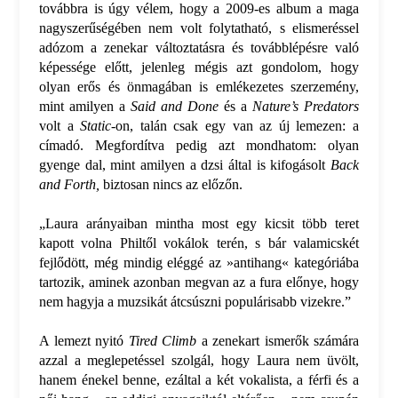
továbbra is úgy vélem, hogy a 2009-es album a maga
nagyszerűségében nem volt folytatható, s elismeréssel
adózom a zenekar változtatásra és továbblépésre való
képessége előtt, jelenleg mégis azt gondolom, hogy
olyan erős és önmagában is emlékezetes szerzemény,
mint amilyen a
Said and Done
és a
Nature’s Predators
volt a
Static
-on, talán csak egy van az új lemezen: a
címadó. Megfordítva pedig azt mondhatom: olyan
gyenge dal, mint amilyen a dzsi által is kifogásolt
Back
and Forth,
biztosan nincs az előzőn.
„Laura arányaiban mintha most egy kicsit több teret
kapott volna Philtől vokálok terén, s bár valamicskét
fejlődött, még mindig eléggé az »antihang« kategóriába
tartozik, aminek azonban megvan az a fura előnye, hogy
nem hagyja a muzsikát átcsúszni populárisabb vizekre.”
A lemezt nyitó
Tired Climb
a zenekart ismerők számára
azzal a meglepetéssel szolgál, hogy Laura nem üvölt,
hanem énekel benne, ezáltal a két vokalista, a férfi és a