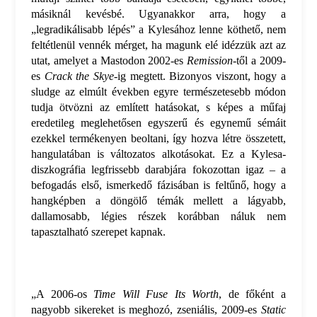
másiknál kevésbé. Ugyanakkor arra, hogy a
„legradikálisabb lépés” a Kylesához lenne köthető, nem
feltétlenül vennék mérget, ha magunk elé idézzük azt az
utat, amelyet a Mastodon 2002-es
Remission
-től a 2009-
es
Crack the Skye
-ig megtett. Bizonyos viszont, hogy a
sludge az elmúlt években egyre természetesebb módon
tudja ötvözni az említett hatásokat, s képes a műfaj
eredetileg meglehetősen egyszerű és egynemű sémáit
ezekkel termékenyen beoltani, így hozva létre összetett,
hangulatában is változatos alkotásokat. Ez a Kylesa-
diszkográfia legfrissebb darabjára fokozottan igaz – a
befogadás első, ismerkedő fázisában is feltűnő, hogy a
hangképben a döngölő témák mellett a lágyabb,
dallamosabb, légies részek korábban náluk nem
tapasztalható szerepet kapnak.
„A 2006-os
Time Will Fuse Its Worth
, de főként a
nagyobb sikereket is meghozó, zseniális, 2009-es
Static