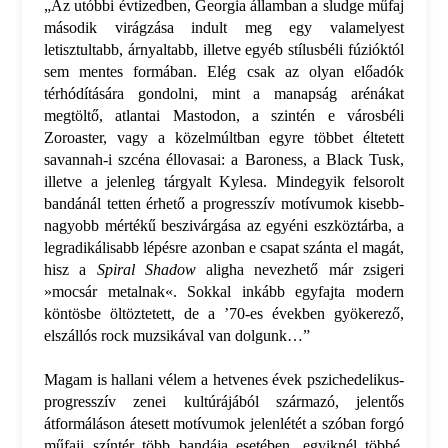
„Az utóbbi évtizedben, Georgia államban a sludge műfaj
második virágzása indult meg egy valamelyest
letisztultabb, árnyaltabb, illetve egyéb stílusbéli fúzióktól
sem mentes formában. Elég csak az olyan előadók
térhódítására gondolni, mint a manapság arénákat
megtöltő, atlantai Mastodon, a szintén e városbéli
Zoroaster, vagy a közelmúltban egyre többet éltetett
savannah-i szcéna éllovasai: a Baroness, a Black Tusk,
illetve a jelenleg tárgyalt Kylesa. Mindegyik felsorolt
bandánál tetten érhető a progresszív motívumok kisebb-
nagyobb mértékű beszivárgása az egyéni eszköztárba, a
legradikálisabb lépésre azonban e csapat szánta el magát,
hisz a
Spiral Shadow
aligha nevezhető már zsigeri
»mocsár metalnak«. Sokkal inkább egyfajta modern
köntösbe öltöztetett, de a ’70-es években gyökerező,
elszállós rock muzsikával van dolgunk…”
Magam is hallani vélem a hetvenes évek pszichedelikus-
progresszív zenei kultúrájából származó, jelentős
átformáláson átesett motívumok jelenlétét a szóban forgó
műfaji színtér több bandája esetében, egyiknél többé,