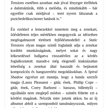
Tensions
esetében azonban már jóval lényegre törőbbek
a dalstruktúrák, több a melódia, és mindinkább – bár
egyelőre csak módjával – teret nyerni látszanak a
pszichedelikus/stoner hatások is.”
Én ezekkel a lemezekkel ismertem meg a zenekart,
ízlésítéletem teljes mértékben megegyezik az idézetben
megfogalmazott történeti fejlődésmodellel: a
Static
Tensions
olyan magas szintű foglalatát adja a zenekar
korábbi munkásságának, melyet sokat és nagy
lelkesedéssel hallgatva visszatérően az a kérdés
foglalkoztatott: maradt-e még elegendő kiaknázatlan
lehetőség a zenekar által használt és bejáratott
kompozíciós és hangszerelési megoldásokban. A
Spiral
Shadow
egyrészt azt mutatja, hogy a banda szerzői
magja (Laura Pleasanst – gitár, ének, Phillip Cope –
gitár, ének, Corey Barhorst – basszus, billentyű) –
egyáltalán nem meglepő módon – szintén föltette ezt a
kérdést magának. Nézzük mire jutunk akkor, ha az új
albumot abból a szempontból tanulmányozzuk, milyen