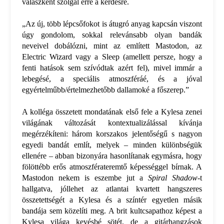
válaszként szolgál erre a kérdésre.
„Az új, több lépcsőfokot is átugró anyag kapcsán viszont
úgy gondolom, sokkal relevánsabb olyan bandák
neveivel dobálózni, mint az említett Mastodon, az
Electric Wizard vagy a Sleep (amellett persze, hogy a
fenti hatások sem szívódtak azért fel), mivel immár a
lebegésé, a speciális atmoszféráé, és a jóval
egyértelműbb/értelmezhetőbb dallamoké a főszerep.”
A kolléga összetett mondatának első fele a Kylesa zenei
világának változását kontextualizálással kívánja
megérzékíteni: három korszakos jelentőségű s nagyon
egyedi bandát említ, melyek – minden különbségük
ellenére – abban bizonyára hasonlítanak egymásra, hogy
fölöttébb erős atmoszférateremtő képességgel bírnak. A
Mastodon nekem is eszembe jut a
Spiral Shadow
-t
hallgatva, jóllehet az atlantai kvartett hangszeres
összetettségét a Kylesa és a színtér egyetlen másik
bandája sem közelíti meg. A brit kultcsapathoz képest a
Kylesa világa kevésbé sötét, de a gitárhangzások