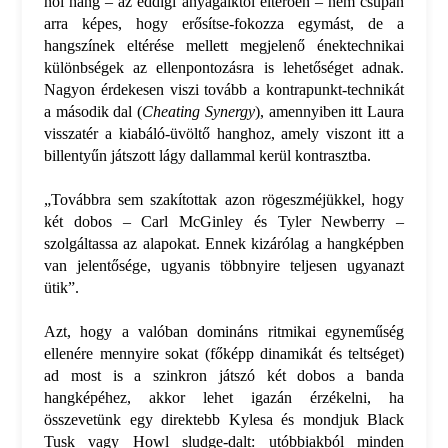
női hang – az eddigi anyagaiktól eltérően – nem csupán
arra képes, hogy erősítse-fokozza egymást, de a
hangszínek eltérése mellett megjelenő énektechnikai
különbségek az ellenpontozásra is lehetőséget adnak.
Nagyon érdekesen viszi tovább a kontrapunkt-technikát
a második dal (
Cheating Synergy
), amennyiben itt Laura
visszatér a kiabáló-üvöltő hanghoz, amely viszont itt a
billentyűn játszott lágy dallammal kerül kontrasztba.
„Továbbra sem szakítottak azon rögeszméjükkel, hogy
két dobos – Carl McGinley és Tyler Newberry –
szolgáltassa az alapokat. Ennek kizárólag a hangképben
van jelentősége, ugyanis többnyire teljesen ugyanazt
ütik”.
Azt, hogy a valóban domináns ritmikai egyneműség
ellenére mennyire sokat (főképp dinamikát és teltséget)
ad most is a szinkron játszó két dobos a banda
hangképéhez, akkor lehet igazán érzékelni, ha
összevetünk egy direktebb Kylesa és mondjuk Black
Tusk vagy Howl sludge-dalt: utóbbiakból minden