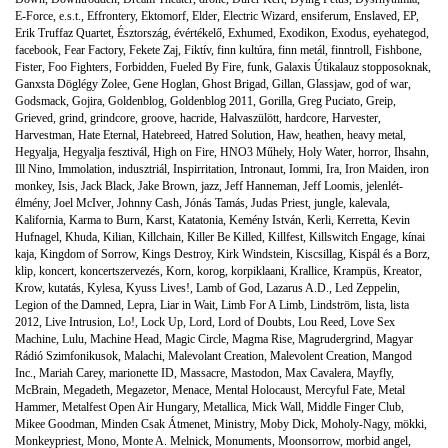
E-Force
,
e.s.t.
,
Effrontery
,
Ektomorf
,
Elder
,
Electric Wizard
,
ensiferum
,
Enslaved
,
EP
,
Erik Truffaz Quartet
,
Észtország
,
évértékelő
,
Exhumed
,
Exodikon
,
Exodus
,
eyehategod
,
facebook
,
Fear Factory
,
Fekete Zaj
,
Fiktív
,
finn kultúra
,
finn metál
,
finntroll
,
Fishbone
,
Fister
,
Foo Fighters
,
Forbidden
,
Fueled By Fire
,
funk
,
Galaxis Útikalauz stopposoknak
,
Ganxsta Döglégy Zolee
,
Gene Hoglan
,
Ghost Brigad
,
Gillan
,
Glassjaw
,
god of war
,
Godsmack
,
Gojira
,
Goldenblog
,
Goldenblog 2011
,
Gorilla
,
Greg Puciato
,
Greip
,
Grieved
,
grind
,
grindcore
,
groove
,
hacride
,
Halvaszülött
,
hardcore
,
Harvester
,
Harvestman
,
Hate Eternal
,
Hatebreed
,
Hatred Solution
,
Haw
,
heathen
,
heavy metal
,
Hegyalja
,
Hegyalja fesztivál
,
High on Fire
,
HNO3 Műhely
,
Holy Water
,
horror
,
Ihsahn
,
Ill Nino
,
Immolation
,
indusztriál
,
Inspirritation
,
Intronaut
,
Iommi
,
Ira
,
Iron Maiden
,
iron
monkey
,
Isis
,
Jack Black
,
Jake Brown
,
jazz
,
Jeff Hanneman
,
Jeff Loomis
,
jelenlét-
élmény
,
Joel McIver
,
Johnny Cash
,
Jónás Tamás
,
Judas Priest
,
jungle
,
kalevala
,
Kalifornia
,
Karma to Burn
,
Karst
,
Katatonia
,
Kemény István
,
Kerli
,
Kerretta
,
Kevin
Hufnagel
,
Khuda
,
Kilian
,
Killchain
,
Killer Be Killed
,
Killfest
,
Killswitch Engage
,
kínai
kaja
,
Kingdom of Sorrow
,
Kings Destroy
,
Kirk Windstein
,
Kiscsillag
,
Kispál és a Borz
,
klip
,
koncert
,
koncertszervezés
,
Korn
,
korog
,
korpiklaani
,
Krallice
,
Krampüs
,
Kreator
,
Krow
,
kutatás
,
Kylesa
,
Kyuss Lives!
,
Lamb of God
,
Lazarus A.D.
,
Led Zeppelin
,
Legion of the Damned
,
Lepra
,
Liar in Wait
,
Limb For A Limb
,
Lindström
,
lista
,
lista
2012
,
Live Intrusion
,
Lo!
,
Lock Up
,
Lord
,
Lord of Doubts
,
Lou Reed
,
Love Sex
Machine
,
Lulu
,
Machine Head
,
Magic Circle
,
Magma Rise
,
Magrudergrind
,
Magyar
Rádió Szimfonikusok
,
Malachi
,
Malevolant Creation
,
Malevolent Creation
,
Mangod
Inc.
,
Mariah Carey
,
marionette ID
,
Massacre
,
Mastodon
,
Max Cavalera
,
Mayfly
,
McBrain
,
Megadeth
,
Megazetor
,
Menace
,
Mental Holocaust
,
Mercyful Fate
,
Metal
Hammer
,
Metalfest Open Air Hungary
,
Metallica
,
Mick Wall
,
Middle Finger Club
,
Mikee Goodman
,
Minden Csak Átmenet
,
Ministry
,
Moby Dick
,
Moholy-Nagy
,
mökki
,
Monkeypriest
,
Mono
,
Monte A. Melnick
,
Monuments
,
Moonsorrow
,
morbid angel
,