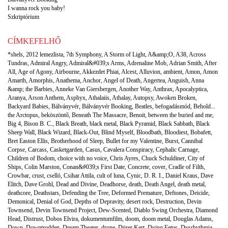
I wanna rock you baby!
Szkriptórium
CÍMKEFELHŐ
*shels
,
2012 lemezlista
,
7th Symphony
,
A Storm of Light
,
A&amp;O
,
A38
,
Across
Tundras
,
Admiral Angry
,
Admiral&#039;s Arms
,
Adrenaline Mob
,
Adrian Smith
,
After
All
,
Age of Agony
,
Airbourne
,
Akkezdet Phiai
,
Alcest
,
Alluvion
,
ambient
,
Amon
,
Amon
Amarth
,
Amorphis
,
Anathema
,
Anchor
,
Angel of Death
,
Angertea
,
Anguish
,
Anna
&amp; the Barbies
,
Anneke Van Giersbergen
,
Another Way
,
Anthrax
,
Apocalyptica
,
Aranya
,
Arson Anthem
,
Asphyx
,
Athalaiis
,
Athalay
,
Autopsy
,
Awoken Broken
,
Backyard Babies
,
Bálványvér
,
Bálványvér Booking
,
Beatles
,
befogadásmód
,
Behold...
the Arctopus
,
beköszöntő
,
Beneath The Massacre
,
Benoit
,
between the buried and me
,
Big 4
,
Bison B. C.
,
Black Breath
,
black metal
,
Black Pyramid
,
Black Sabbath
,
Black
Sheep Wall
,
Black Wizard
,
Black-Out
,
Blind Myself
,
Bloodbath
,
Bloodiest
,
Bobafett
,
Bret Easton Ellis
,
Brotherhood of Sleep
,
Bullet for my Valentine
,
Burst
,
Cannibal
Corpse
,
Carcass
,
Casketgarden
,
Casus
,
Cavalera Conspiracy
,
Cephalic Carnage
,
Children of Bodom
,
choice with no voice
,
Chris Ayres
,
Chuck Schuldiner
,
City of
Ships
,
Colin Marston
,
Conan&#039;s First Date
,
Concrete
,
cover
,
Cradle of Filth
,
Crowbar
,
crust
,
cselló
,
Csihar Attila
,
cult of luna
,
Cynic
,
D. R. I.
,
Daniel Kraus
,
Dave
Elitch
,
Dave Grohl
,
Dead and Divine
,
Deadhorse
,
death
,
Death Angel
,
death metal
,
deathcore
,
Deathstars
,
Defending the Tree
,
Deformed Premature
,
Deftones
,
Deicide
,
Demonical
,
Denial of God
,
Depths of Depravity
,
desert rock
,
Destruction
,
Devin
Townsend
,
Devin Townsend Project
,
Dew-Scented
,
Diablo Swing Orchestra
,
Diamond
Head
,
Distrust
,
Dobos Elvira
,
dokumentumfilm
,
doom
,
doom metal
,
Douglas Adams
,
Down
,
Downtrodden
,
Dream Theater
,
drone
,
Dürer Kert
,
Dying Fetus
,
Dysrhythmia
,