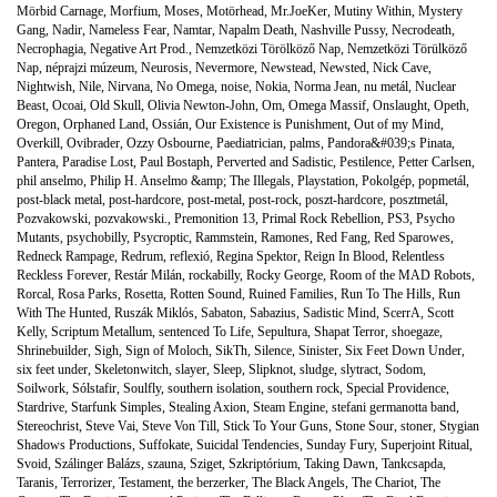
Mörbid Carnage
,
Morfium
,
Moses
,
Motörhead
,
Mr.JoeKer
,
Mutiny Within
,
Mystery
Gang
,
Nadir
,
Nameless Fear
,
Namtar
,
Napalm Death
,
Nashville Pussy
,
Necrodeath
,
Necrophagia
,
Negative Art Prod.
,
Nemzetközi Törölköző Nap
,
Nemzetközi Törülköző
Nap
,
néprajzi múzeum
,
Neurosis
,
Nevermore
,
Newstead
,
Newsted
,
Nick Cave
,
Nightwish
,
Nile
,
Nirvana
,
No Omega
,
noise
,
Nokia
,
Norma Jean
,
nu metál
,
Nuclear
Beast
,
Ocoai
,
Old Skull
,
Olivia Newton-John
,
Om
,
Omega Massif
,
Onslaught
,
Opeth
,
Oregon
,
Orphaned Land
,
Ossián
,
Our Existence is Punishment
,
Out of my Mind
,
Overkill
,
Ovibrader
,
Ozzy Osbourne
,
Paediatrician
,
palms
,
Pandora&#039;s Pinata
,
Pantera
,
Paradise Lost
,
Paul Bostaph
,
Perverted and Sadistic
,
Pestilence
,
Petter Carlsen
,
phil anselmo
,
Philip H. Anselmo &amp; The Illegals
,
Playstation
,
Pokolgép
,
popmetál
,
post-black metal
,
post-hardcore
,
post-metal
,
post-rock
,
poszt-hardcore
,
posztmetál
,
Pozvakowski
,
pozvakowski.
,
Premonition 13
,
Primal Rock Rebellion
,
PS3
,
Psycho
Mutants
,
psychobilly
,
Psycroptic
,
Rammstein
,
Ramones
,
Red Fang
,
Red Sparowes
,
Redneck Rampage
,
Redrum
,
reflexió
,
Regina Spektor
,
Reign In Blood
,
Relentless
Reckless Forever
,
Restár Milán
,
rockabilly
,
Rocky George
,
Room of the MAD Robots
,
Rorcal
,
Rosa Parks
,
Rosetta
,
Rotten Sound
,
Ruined Families
,
Run To The Hills
,
Run
With The Hunted
,
Ruszák Miklós
,
Sabaton
,
Sabazius
,
Sadistic Mind
,
ScerrA
,
Scott
Kelly
,
Scriptum Metallum
,
sentenced To Life
,
Sepultura
,
Shapat Terror
,
shoegaze
,
Shrinebuilder
,
Sigh
,
Sign of Moloch
,
SikTh
,
Silence
,
Sinister
,
Six Feet Down Under
,
six feet under
,
Skeletonwitch
,
slayer
,
Sleep
,
Slipknot
,
sludge
,
slytract
,
Sodom
,
Soilwork
,
Sólstafir
,
Soulfly
,
southern isolation
,
southern rock
,
Special Providence
,
Stardrive
,
Starfunk Simples
,
Stealing Axion
,
Steam Engine
,
stefani germanotta band
,
Stereochrist
,
Steve Vai
,
Steve Von Till
,
Stick To Your Guns
,
Stone Sour
,
stoner
,
Stygian
Shadows Productions
,
Suffokate
,
Suicidal Tendencies
,
Sunday Fury
,
Superjoint Ritual
,
Svoid
,
Szálinger Balázs
,
szauna
,
Sziget
,
Szkriptórium
,
Taking Dawn
,
Tankcsapda
,
Taranis
,
Terrorizer
,
Testament
,
the berzerker
,
The Black Angels
,
The Chariot
,
The