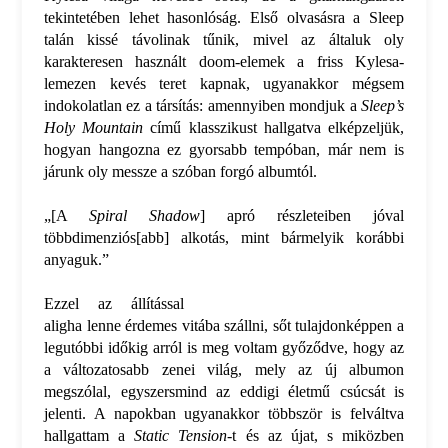
tekintetében lehet hasonlóság. Első olvasásra a Sleep
talán kissé távolinak tűnik, mivel az általuk oly
karakteresen használt doom-elemek a friss Kylesa-
lemezen kevés teret kapnak, ugyanakkor mégsem
indokolatlan ez a társítás: amennyiben mondjuk a
Sleep’s
Holy Mountain
című klasszikust hallgatva elképzeljük,
hogyan hangozna ez gyorsabb tempóban, már nem is
járunk oly messze a szóban forgó albumtól.
„[A
Spiral Shadow
] apró részleteiben jóval
többdimenziós[abb] alkotás, mint bármelyik korábbi
anyaguk.”
Ezzel az állítással
aligha lenne érdemes vitába szállni, sőt tulajdonképpen a
legutóbbi időkig arról is meg voltam győződve, hogy az
a változatosabb zenei világ, mely az új albumon
megszólal, egyszersmind az eddigi életmű csúcsát is
jelenti. A napokban ugyanakkor többször is felváltva
hallgattam a
Static Tension
-t és az újat, s miközben