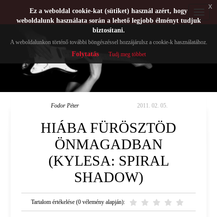
x
Ez a weboldal cookie-kat (sütiket) használ azért, hogy
Toggle
weboldalunk használata során a lehető legjobb élményt tudjuk
navigat
biztosítani.
A weboldalunkon történő további böngészéssel hozzájárulsz a cookie-k használatához.
Folytatás
Tudj meg többet
Fodor Péter
2011. 02. 05.
HIÁBA FÜRÖSZTÖD
ÖNMAGADBAN
(KYLESA: SPIRAL
SHADOW)
Tartalom értékelése (0 vélemény alapján):