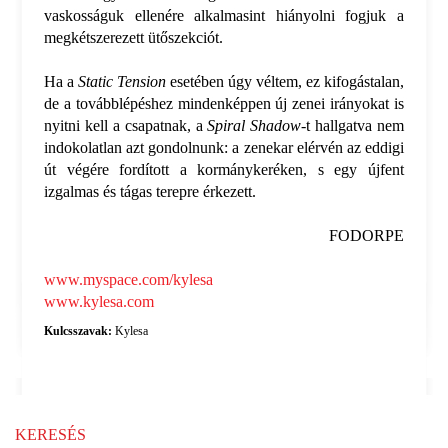
vaskosságuk ellenére alkalmasint hiányolni fogjuk a
megkétszerezett ütőszekciót.
Ha a
Static Tension
esetében úgy véltem, ez kifogástalan,
de a továbblépéshez mindenképpen új zenei irányokat is
nyitni kell a csapatnak, a
Spiral Shadow
-t hallgatva nem
indokolatlan azt gondolnunk: a zenekar elérvén az eddigi
út végére fordított a kormánykeréken, s egy újfent
izgalmas és tágas terepre érkezett.
FODORPE
www.myspace.com/kylesa
www.kylesa.com
Kulcsszavak:
Kylesa
KERESÉS