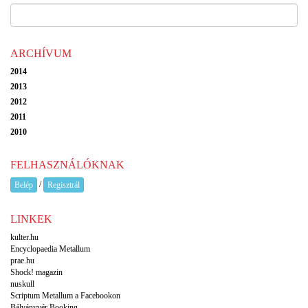
ARCHÍVUM
2014
2013
2012
2011
2010
FELHASZNÁLÓKNAK
/
Belép
Regisztrál
LINKEK
kulter.hu
Encyclopaedia Metallum
prae.hu
Shock! magazin
nuskull
Scriptum Metallum a Facebookon
Bálványvér Booking