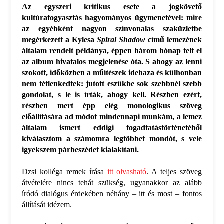
Az egyszeri kritikus esete a jogkövető
kultúrafogyasztás hagyományos ügymenetével: mire
az egyébként nagyon színvonalas szaküzletbe
megérkezett a Kylesa
Spiral Shadow
című lemezének
általam rendelt példánya, éppen három hónap telt el
az album hivatalos megjelenése óta. S ahogy az lenni
szokott, időközben a műítészek idehaza és külhonban
nem tétlenkedtek: jutott eszükbe sok szebbnél szebb
gondolat, s le is írták, ahogy kell. Részben ezért,
részben mert épp elég monologikus szöveg
előállítására ad módot mindennapi munkám, a lemez
általam ismert eddigi fogadtatástörténetéből
kiválasztom a számomra legtöbbet mondót, s vele
igyekszem párbeszédet kialakítani.
Dzsi kolléga remek írása
itt olvasható
. A teljes szöveg
átvételére nincs tehát szükség, ugyanakkor az alább
íródó dialógus érdekében néhány – itt és most – fontos
állítását idézem.