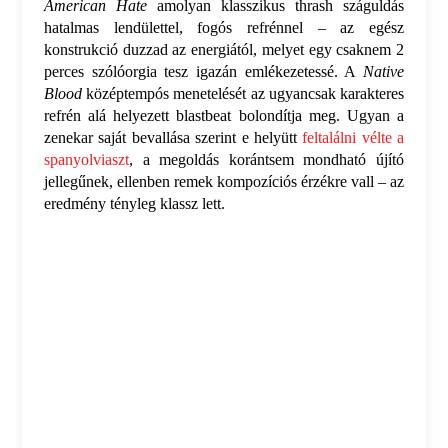
American Hate
amolyan klasszikus thrash száguldás
hatalmas lendülettel, fogós refrénnel – az egész
konstrukció duzzad az energiától, melyet egy csaknem 2
perces szólóorgia tesz igazán emlékezetessé. A
Native
Blood
középtempós menetelését az ugyancsak karakteres
refrén alá helyezett blastbeat bolondítja meg. Ugyan a
zenekar saját bevallása szerint e helyütt
feltalálni vélte a
spanyolviaszt
, a megoldás korántsem mondható újító
jellegűnek, ellenben remek kompozíciós érzékre vall – az
eredmény tényleg klassz lett.