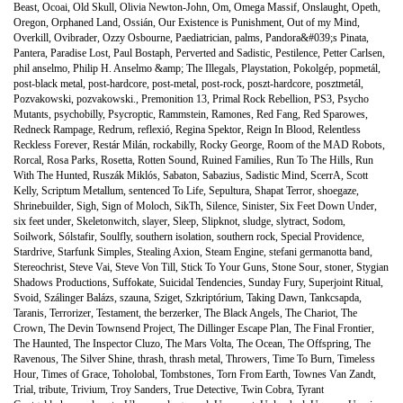
Beast
,
Ocoai
,
Old Skull
,
Olivia Newton-John
,
Om
,
Omega Massif
,
Onslaught
,
Opeth
,
Oregon
,
Orphaned Land
,
Ossián
,
Our Existence is Punishment
,
Out of my Mind
,
Overkill
,
Ovibrader
,
Ozzy Osbourne
,
Paediatrician
,
palms
,
Pandora&#039;s Pinata
,
Pantera
,
Paradise Lost
,
Paul Bostaph
,
Perverted and Sadistic
,
Pestilence
,
Petter Carlsen
,
phil anselmo
,
Philip H. Anselmo &amp; The Illegals
,
Playstation
,
Pokolgép
,
popmetál
,
post-black metal
,
post-hardcore
,
post-metal
,
post-rock
,
poszt-hardcore
,
posztmetál
,
Pozvakowski
,
pozvakowski.
,
Premonition 13
,
Primal Rock Rebellion
,
PS3
,
Psycho
Mutants
,
psychobilly
,
Psycroptic
,
Rammstein
,
Ramones
,
Red Fang
,
Red Sparowes
,
Redneck Rampage
,
Redrum
,
reflexió
,
Regina Spektor
,
Reign In Blood
,
Relentless
Reckless Forever
,
Restár Milán
,
rockabilly
,
Rocky George
,
Room of the MAD Robots
,
Rorcal
,
Rosa Parks
,
Rosetta
,
Rotten Sound
,
Ruined Families
,
Run To The Hills
,
Run
With The Hunted
,
Ruszák Miklós
,
Sabaton
,
Sabazius
,
Sadistic Mind
,
ScerrA
,
Scott
Kelly
,
Scriptum Metallum
,
sentenced To Life
,
Sepultura
,
Shapat Terror
,
shoegaze
,
Shrinebuilder
,
Sigh
,
Sign of Moloch
,
SikTh
,
Silence
,
Sinister
,
Six Feet Down Under
,
six feet under
,
Skeletonwitch
,
slayer
,
Sleep
,
Slipknot
,
sludge
,
slytract
,
Sodom
,
Soilwork
,
Sólstafir
,
Soulfly
,
southern isolation
,
southern rock
,
Special Providence
,
Stardrive
,
Starfunk Simples
,
Stealing Axion
,
Steam Engine
,
stefani germanotta band
,
Stereochrist
,
Steve Vai
,
Steve Von Till
,
Stick To Your Guns
,
Stone Sour
,
stoner
,
Stygian
Shadows Productions
,
Suffokate
,
Suicidal Tendencies
,
Sunday Fury
,
Superjoint Ritual
,
Svoid
,
Szálinger Balázs
,
szauna
,
Sziget
,
Szkriptórium
,
Taking Dawn
,
Tankcsapda
,
Taranis
,
Terrorizer
,
Testament
,
the berzerker
,
The Black Angels
,
The Chariot
,
The
Crown
,
The Devin Townsend Project
,
The Dillinger Escape Plan
,
The Final Frontier
,
The Haunted
,
The Inspector Cluzo
,
The Mars Volta
,
The Ocean
,
The Offspring
,
The
Ravenous
,
The Silver Shine
,
thrash
,
thrash metal
,
Throwers
,
Time To Burn
,
Timeless
Hour
,
Times of Grace
,
Toholobal
,
Tombstones
,
Torn From Earth
,
Townes Van Zandt
,
Trial
,
tribute
,
Trivium
,
Troy Sanders
,
True Detective
,
Twin Cobra
,
Tyrant