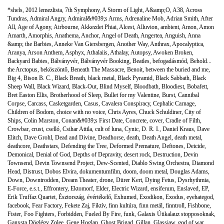
*shels
,
2012 lemezlista
,
7th Symphony
,
A Storm of Light
,
A&amp;O
,
A38
,
Across
Tundras
,
Admiral Angry
,
Admiral&#039;s Arms
,
Adrenaline Mob
,
Adrian Smith
,
After
All
,
Age of Agony
,
Airbourne
,
Akkezdet Phiai
,
Alcest
,
Alluvion
,
ambient
,
Amon
,
Amon
Amarth
,
Amorphis
,
Anathema
,
Anchor
,
Angel of Death
,
Angertea
,
Anguish
,
Anna
&amp; the Barbies
,
Anneke Van Giersbergen
,
Another Way
,
Anthrax
,
Apocalyptica
,
Aranya
,
Arson Anthem
,
Asphyx
,
Athalaiis
,
Athalay
,
Autopsy
,
Awoken Broken
,
Backyard Babies
,
Bálványvér
,
Bálványvér Booking
,
Beatles
,
befogadásmód
,
Behold...
the Arctopus
,
beköszöntő
,
Beneath The Massacre
,
Benoit
,
between the buried and me
,
Big 4
,
Bison B. C.
,
Black Breath
,
black metal
,
Black Pyramid
,
Black Sabbath
,
Black
Sheep Wall
,
Black Wizard
,
Black-Out
,
Blind Myself
,
Bloodbath
,
Bloodiest
,
Bobafett
,
Bret Easton Ellis
,
Brotherhood of Sleep
,
Bullet for my Valentine
,
Burst
,
Cannibal
Corpse
,
Carcass
,
Casketgarden
,
Casus
,
Cavalera Conspiracy
,
Cephalic Carnage
,
Children of Bodom
,
choice with no voice
,
Chris Ayres
,
Chuck Schuldiner
,
City of
Ships
,
Colin Marston
,
Conan&#039;s First Date
,
Concrete
,
cover
,
Cradle of Filth
,
Crowbar
,
crust
,
cselló
,
Csihar Attila
,
cult of luna
,
Cynic
,
D. R. I.
,
Daniel Kraus
,
Dave
Elitch
,
Dave Grohl
,
Dead and Divine
,
Deadhorse
,
death
,
Death Angel
,
death metal
,
deathcore
,
Deathstars
,
Defending the Tree
,
Deformed Premature
,
Deftones
,
Deicide
,
Demonical
,
Denial of God
,
Depths of Depravity
,
desert rock
,
Destruction
,
Devin
Townsend
,
Devin Townsend Project
,
Dew-Scented
,
Diablo Swing Orchestra
,
Diamond
Head
,
Distrust
,
Dobos Elvira
,
dokumentumfilm
,
doom
,
doom metal
,
Douglas Adams
,
Down
,
Downtrodden
,
Dream Theater
,
drone
,
Dürer Kert
,
Dying Fetus
,
Dysrhythmia
,
E-Force
,
e.s.t.
,
Effrontery
,
Ektomorf
,
Elder
,
Electric Wizard
,
ensiferum
,
Enslaved
,
EP
,
Erik Truffaz Quartet
,
Észtország
,
évértékelő
,
Exhumed
,
Exodikon
,
Exodus
,
eyehategod
,
facebook
,
Fear Factory
,
Fekete Zaj
,
Fiktív
,
finn kultúra
,
finn metál
,
finntroll
,
Fishbone
,
Fister
,
Foo Fighters
,
Forbidden
,
Fueled By Fire
,
funk
,
Galaxis Útikalauz stopposoknak
,
Ganxsta Döglégy Zolee
,
Gene Hoglan
,
Ghost Brigad
,
Gillan
,
Glassjaw
,
god of war
,