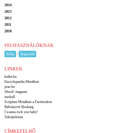
2014
2013
2012
2011
2010
FELHASZNÁLÓKNAK
/
Belép
Regisztrál
LINKEK
kulter.hu
Encyclopaedia Metallum
prae.hu
Shock! magazin
nuskull
Scriptum Metallum a Facebookon
Bálványvér Booking
I wanna rock you baby!
Szkriptórium
CÍMKEFELHŐ