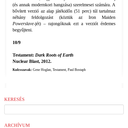
(és annak modernkori hangzása) szerelmesei számára. A
bővített verzió az alap játékidőn (51 perc) túl tartalmaz
néhány feldolgozást (köztük az Iron Maiden
Powerslave
-jét) – rajongóknak ezt a verziót érdemes
begyűjteni.
10/9
Testament:
Dark Roots of Earth
Nuclear Blast, 2012.
Kulcsszavak:
Gene Hoglan
,
Testament
,
Paul Bostaph
KERESÉS
ARCHÍVUM