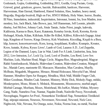
Godsmack
,
Gojira
,
Goldenblog
,
Goldenblog 2011
,
Gorilla
,
Greg Puciato
,
Greip
,
Grieved
,
grind
,
grindcore
,
groove
,
hacride
,
Halvaszülött
,
hardcore
,
Harvester
,
Harvestman
,
Hate Eternal
,
Hatebreed
,
Hatred Solution
,
Haw
,
heathen
,
heavy metal
,
Hegyalja
,
Hegyalja fesztivál
,
High on Fire
,
HNO3 Műhely
,
Holy Water
,
horror
,
Ihsahn
,
Ill Nino
,
Immolation
,
indusztriál
,
Inspirritation
,
Intronaut
,
Iommi
,
Ira
,
Iron Maiden
,
iron
monkey
,
Isis
,
Jack Black
,
Jake Brown
,
jazz
,
Jeff Hanneman
,
Jeff Loomis
,
jelenlét-
élmény
,
Joel McIver
,
Johnny Cash
,
Jónás Tamás
,
Judas Priest
,
jungle
,
kalevala
,
Kalifornia
,
Karma to Burn
,
Karst
,
Katatonia
,
Kemény István
,
Kerli
,
Kerretta
,
Kevin
Hufnagel
,
Khuda
,
Kilian
,
Killchain
,
Killer Be Killed
,
Killfest
,
Killswitch Engage
,
kínai
kaja
,
Kingdom of Sorrow
,
Kings Destroy
,
Kirk Windstein
,
Kiscsillag
,
Kispál és a Borz
,
klip
,
koncert
,
koncertszervezés
,
Korn
,
korog
,
korpiklaani
,
Krallice
,
Krampüs
,
Kreator
,
Krow
,
kutatás
,
Kylesa
,
Kyuss Lives!
,
Lamb of God
,
Lazarus A.D.
,
Led Zeppelin
,
Legion of the Damned
,
Lepra
,
Liar in Wait
,
Limb For A Limb
,
Lindström
,
lista
,
lista
2012
,
Live Intrusion
,
Lo!
,
Lock Up
,
Lord
,
Lord of Doubts
,
Lou Reed
,
Love Sex
Machine
,
Lulu
,
Machine Head
,
Magic Circle
,
Magma Rise
,
Magrudergrind
,
Magyar
Rádió Szimfonikusok
,
Malachi
,
Malevolant Creation
,
Malevolent Creation
,
Mangod
Inc.
,
Mariah Carey
,
marionette ID
,
Massacre
,
Mastodon
,
Max Cavalera
,
Mayfly
,
McBrain
,
Megadeth
,
Megazetor
,
Menace
,
Mental Holocaust
,
Mercyful Fate
,
Metal
Hammer
,
Metalfest Open Air Hungary
,
Metallica
,
Mick Wall
,
Middle Finger Club
,
Mikee Goodman
,
Minden Csak Átmenet
,
Ministry
,
Moby Dick
,
Moholy-Nagy
,
mökki
,
Monkeypriest
,
Mono
,
Monte A. Melnick
,
Monuments
,
Moonsorrow
,
morbid angel
,
Mörbid Carnage
,
Morfium
,
Moses
,
Motörhead
,
Mr.JoeKer
,
Mutiny Within
,
Mystery
Gang
,
Nadir
,
Nameless Fear
,
Namtar
,
Napalm Death
,
Nashville Pussy
,
Necrodeath
,
Necrophagia
,
Negative Art Prod.
,
Nemzetközi Törölköző Nap
,
Nemzetközi Törülköző
Nap
,
néprajzi múzeum
,
Neurosis
,
Nevermore
,
Newstead
,
Newsted
,
Nick Cave
,
Nightwish
,
Nile
,
Nirvana
,
No Omega
,
noise
,
Nokia
,
Norma Jean
,
nu metál
,
Nuclear