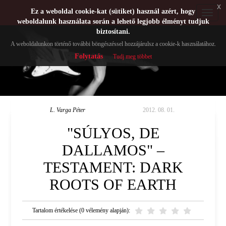
x
Ez a weboldal cookie-kat (sütiket) használ azért, hogy
Toggle
weboldalunk használata során a lehető legjobb élményt tudjuk
navigat
biztosítani.
A weboldalunkon történő további böngészéssel hozzájárulsz a cookie-k használatához.
Folytatás
Tudj meg többet
L. Varga Péter
2012. 08. 01.
"SÚLYOS, DE
DALLAMOS" –
TESTAMENT: DARK
ROOTS OF EARTH
Tartalom értékelése (0 vélemény alapján):