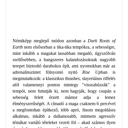
Némiképp meglepő módon azonban a
Dark Roots of
Earth
nem elsősorban a tika-tika tempókra, a sebességre,
mint inkább a magukat lassabban megadó, úgyszólván
szellősebben, a hangszeres kalandozásoknak nagyobb
terepet biztosító darabokra épít, ami nyomokban már az
adrenalinszintet fölnyomó nyitó
Rise Up
ban is
megmutatkozik: a klasszikus thrashes, slayeriánus riffelés
alól valamennyi ponton mintegy "visszahúzzák" a
tempót, nem futtatják ki, nem hagyják, hogy csupán a
sebesség felett érzett mámor adja a lemez
élményszerűségét. A címadó a maga csaknem 6 percével
a megfontoltan építkező, több apró, finom megoldásra
alkalmas, inkább a dallamosabb, mintsem agresszív
témákat variáló tételeket vezeti föl – akad számos ilyen