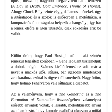
típusú, hosszabb, nagyobb lélegzetvételű dal a lemezen
(
A Day in Death, Cold Embrace, Throne of Thorns
).
Ahogy Chuck Billy szinte végig dallamosan énekel, úgy
a gitáralapok és a szólók is elsősorban a melódiákra, a
kompozíciós finomságokra helyezik a hangsúlyt, így bár
a lemez elsőre is igen tetszetős, csak sokadjára érik be
valóban.
Külön öröm, hogy Paul Bostaph után – aki szintén
remekül teljesített korábban – Gene Hoglant tisztelhetjük
a dobok mögött. Számos kiváló lemezhez adta már a
nevét a mackós ütős, stílusa, bár igazodik mindenkori
zenekarához, ezúttal is rögvest fölismerhető. Nagy öröm,
hogy holnap Fehérváron vele láthatjuk a csapatot.
Az a véleményem, hogy a
The Gathering
és a
The
Formation of Damnation
összességében valamelyest
erősebb anyagok voltak, e lassabb, melodikusabb anyag
azonban kizárt, hogy komoly csalódást okozzon a műfaj