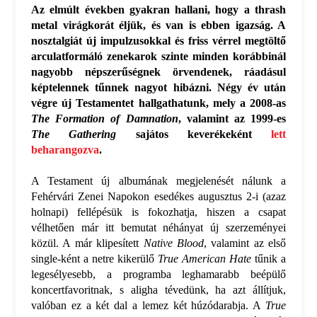
Az elmúlt években gyakran hallani, hogy a thrash
metal virágkorát éljük, és van is ebben igazság. A
nosztalgiát új impulzusokkal és friss vérrel megtöltő
arculatformáló zenekarok szinte minden korábbinál
nagyobb népszerűségnek örvendenek, ráadásul
képtelennek tűnnek nagyot hibázni. Négy év után
végre új Testamentet hallgathatunk, mely a 2008-as
The Formation of Damnation
, valamint az 1999-es
The Gathering
sajátos keverékeként
lett
beharangozva
.
A Testament új albumának megjelenését nálunk a
Fehérvári Zenei Napokon esedékes augusztus 2-i (azaz
holnapi) fellépésük is fokozhatja, hiszen a csapat
vélhetően már itt bemutat néhányat új szerzeményei
közül. A már klipesített
Native Blood
, valamint az első
single-ként a netre kikerülő
True American Hate
tűnik a
legesélyesebb, a programba leghamarabb beépülő
koncertfavoritnak, s aligha tévedünk, ha azt állítjuk,
valóban ez a két dal a lemez két húzódarabja. A
True