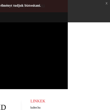
x
 élményt tudjuk biztosítani.
HATÁRTERÜLETEK
INTERJÚ
LINKEK
ID
kulter.hu