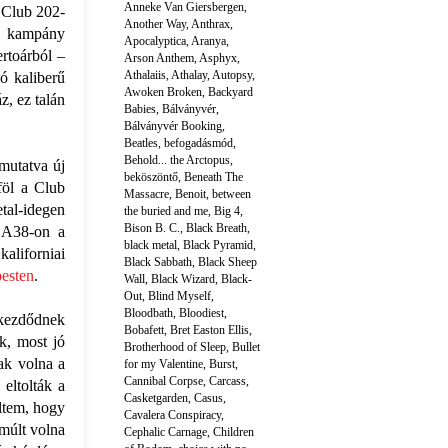
Anneke Van Giersbergen
,
 Club 202-
Another Way
,
Anthrax
,
ós kampány
Apocalyptica
,
Aranya
,
ertoárból –
Arson Anthem
,
Asphyx
,
Athalaiis
,
Athalay
,
Autopsy
,
ó kaliberű
Awoken Broken
,
Backyard
z, ez talán
Babies
,
Bálványvér
,
Bálványvér Booking
,
Beatles
,
befogadásmód
,
Behold... the Arctopus
,
mutatva új
beköszöntő
,
Beneath The
föl a Club
Massacre
,
Benoit
,
between
tal-idegen
the buried and me
,
Big 4
,
Bison B. C.
,
Black Breath
,
z A38-on a
black metal
,
Black Pyramid
,
aliforniai
Black Sabbath
,
Black Sheep
pesten
.
Wall
,
Black Wizard
,
Black-
Out
,
Blind Myself
,
Bloodbath
,
Bloodiest
,
 kezdődnek
Bobafett
,
Bret Easton Ellis
,
k, most jó
Brotherhood of Sleep
,
Bullet
tak volna a
for my Valentine
,
Burst
,
Cannibal Corpse
,
Carcass
,
eltolták a
Casketgarden
,
Casus
,
ültem, hogy
Cavalera Conspiracy
,
 múlt volna
Cephalic Carnage
,
Children