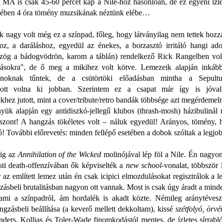
a MA is csak 45-60 percet kap a Nile-hoz hasonlóan, de ez egyéni ízl
ében 4 óra tömény muzsikának néztünk elébe…
 nagy volt még ez a színpad, főleg, hogy látványilag nem tettek hozz
oz, a daráláshoz, egyedül az énekes, a borzasztó irritáló hangi ado
szög a bádogvödrön, karom a táblán) rendelkező Rick Rangelben vol
ásokra", de ő meg a mikihez volt kötve. Lemezeik alapján inká
lónoknak tűntek, de a csütörtöki előadásban mintha a Sepultu
ott volna ki jobban. Szerintem ez a csapat már így is jóva
khez jutott, mint a cover/tribute/retro bandák többsége azt megérdemeln
ényük alapján egy antidiszkó-jellegű klubos (thrash-mosh) házibulinál
iszont! A hangzás tökéletes volt – náluk egyedül! Arányos, tömény, 
ó! További előrevetés: minden fellépő esetében a dobok szóltak a legj
ig az
Annihilation of the Wicked
molinójával lép föl a Nile. Én nagy
sti death-offenzívában ők képviselték a
new school
-vonalat, többször
r az említett lemez után én csak icipici elmozdulásokat regisztrálok a 
zásbeli brutalitásban nagyon ott vannak. Most is csak úgy áradt a mind
ami a színpadról, ám hordalék is akadt közte. Némileg aránytéveszt
ngzásbeli beállítása (a keverő mellett dekkoltam), kissé
szétfolyó, örvé
nders, Kollias és Toler-Wade finomkodástól mentes, de ízletes sírrabl