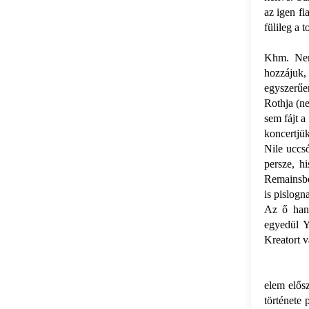
az igen fi
fülileg a 
Khm. Nem
hozzájuk,
egyszerűe
Rothja (n
sem fájt a
koncertjük
Nile uccs
persze, h
Remainsbe
is pislogn
Az ő hang
egyedül Y
Kreatort v
elem elős
története 