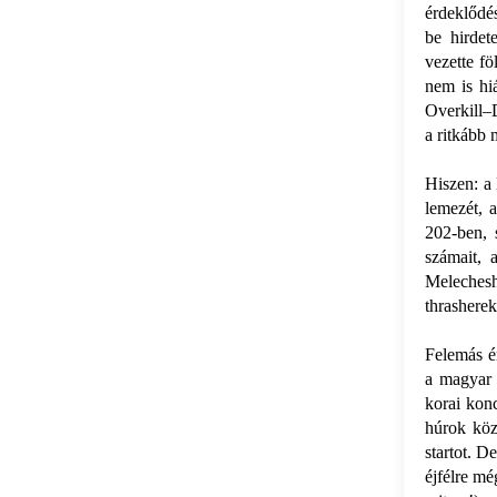
érdeklődé
be hirdet
vezette fö
nem is hi
Overkill–D
a ritkább 
Hiszen: a
lemezét, 
202-ben, 
számait, 
Meleches
thrasherek
Felemás é
a magyar 
korai konc
húrok köz
startot. D
éjfélre mé