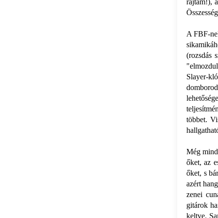
rajtam!), 
Összesség
A FBF-nek
sikamikáh
(rozsdás 
"elmozdul
Slayer-k
domborod
lehetősége
teljesítm
többet. V
hallgathat
Még mind
őket, az e
őket, s bá
azért hang
zenei cun
gitárok ha
keltve. Sa