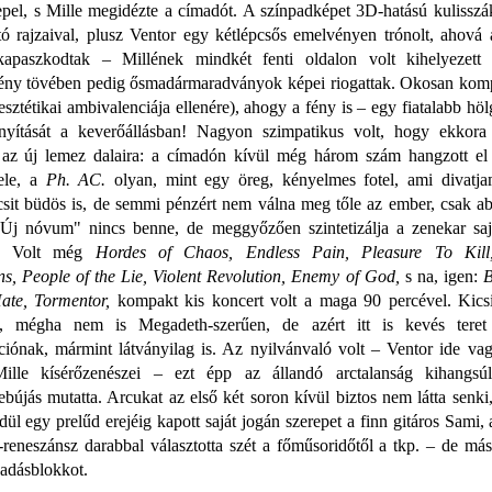
lepel, s Mille megidézte a címadót. A színpadképet 3D-hatású kulisszá
tó rajzaival, plusz Ventor egy kétlépcsős emelvényen trónolt, ahová 
kapaszkodtak – Millének mindkét fenti oldalon volt kihelyezett
ny tövében pedig ősmadármaradványok képei riogattak. Okosan komp
esztétikai ambivalenciája ellenére), ahogy a fény is – egy fiatalabb hö
nyítását a keverőállásban! Nagyon szimpatikus volt, hogy ekkora
 az új lemez dalaira: a címadón kívül még három szám hangzott el
ele, a
Ph. AC.
olyan, mint egy öreg, kényelmes fotel, ami divatjam
icsit büdös is, de semmi pénzért nem válna meg tőle az ember, csak ab
"Új nóvum" nincs benne, de meggyőzően szintetizálja a zenekar saj
it. Volt még
Hordes of Chaos, Endless Pain, Pleasure To Kill
ns, People of the Lie, Violent Revolution, Enemy of God,
s na, igen:
B
ate, Tormentor,
kompakt kis koncert volt a maga 90 percével. Kicsit
is, mégha nem is Megadeth-szerűen, de azért itt is kevés teret
ciónak, mármint látványilag is. Az nyilvánvaló volt – Ventor ide va
ille kísérőzenészei – ezt épp az állandó arctalanság kihangsú
ebújás mutatta. Arcukat az első két soron kívül biztos nem látta senk
l egy prelűd erejéig kapott saját jogán szerepet a finn gitáros Sami,
-reneszánsz darabbal választotta szét a főműsoridőtől a tkp. – de m
ráadásblokkot.