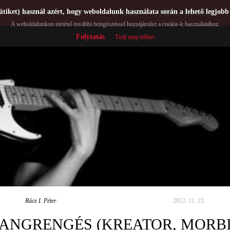
ütiket) használ azért, hogy weboldalunk használata során a lehető legjobb
Ó
DVD-KRITIKA
KÖNYV
GONDOLAT
FÉMES TEORÉZIS
A weboldalunkon történő további böngészéssel hozzájárulsz a cookie-k használatához.
Folytatás
Tudj meg többet
Rácz I. Péter
2012. 11. 23.
ANGRENGÉS (KREATOR, MORB