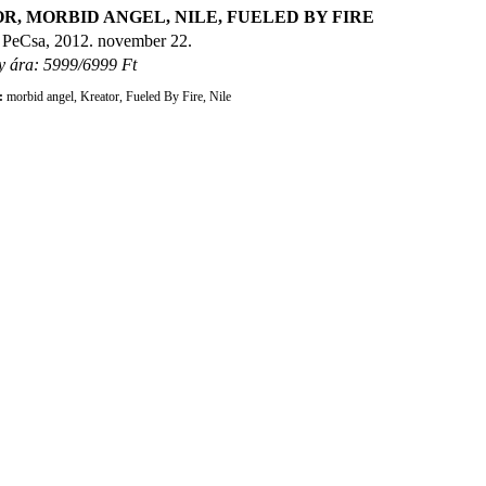
R, MORBID ANGEL, NILE, FUELED BY FIRE
 PeCsa, 2012. november 22.
y ára: 5999/6999 Ft
:
morbid angel
,
Kreator
,
Fueled By Fire
,
Nile