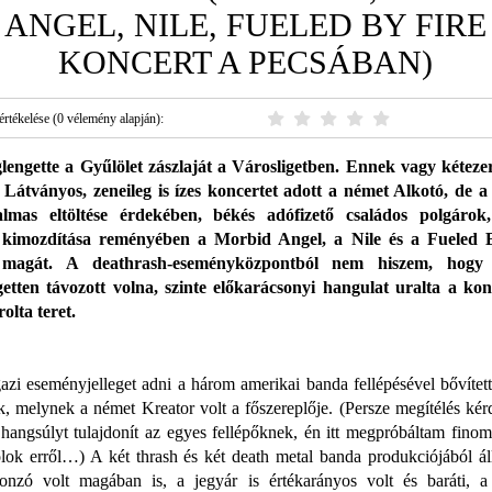
ANGEL, NILE, FUELED BY FIRE
KONCERT A PECSÁBAN)
értékelése (0 vélemény alapján):
lengette a Gyűlölet zászlaját a Városligetben. Ennek vagy kéteze
 Látványos, zeneileg is ízes koncertet adott a német Alkotó, de a
talmas eltöltése érdekében, békés adófizető családos polgárok
kimozdítása reményében a Morbid Angel, a Nile és a Fueled B
 magát. A deathrash-eseményközpontból nem hiszem, hogy
etten távozott volna, szinte előkarácsonyi hangulat uralta a ko
rolta teret.
gazi eseményjelleget adni a három amerikai banda fellépésével bővítet
k, melynek a német Kreator volt a főszereplője. (Persze megítélés kér
hangsúlyt tulajdonít az egyes fellépőknek, én itt megpróbáltam finom
lok erről…) A két thrash és két death metal banda produkciójából á
nzó volt magában is, a jegyár is értékarányos volt és baráti, 