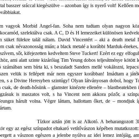
atal basszer sráccal kiegészülve – azonban így is nyerő volt! Kellően 
továbbiakat.
 vagyok Morbid Angel-fan. Soha nem tudtam olyan nagyon köze
 kocamód, szelektálva csak. A C, D és H lemezeiket különösen kedvele
n süket fülekre talál nálam. David Vincentért – aki a death metal
em csak névazonosság mián; a black metalé a korábbi Marduk-énekes,
 szívem, sőt, kifejezetten kedveltem Steve Tuckert! Ezért ez egy elfogul
höz, ami alatt szinte kizárólag Tim Yeung dobos teljesítménye kötött 
ó számában sem bírta ki, s beszaladt Sanders mellé vokálozni, lepac
iszen velük is fellépett már nem egyszer korábban! Imádtam a játék
n, s a Divine Heresyben szintúgy! Olyan látványosan dobol, hogy
a csak, de death-hősünk – glamster kinézete ellenére – blastbeatekben
zásuk is maszatos volt, s ha Vincent nem akkora pózőr, a szín
eungra hárult volna. Végre láttam, hallottam őket, de – mondjuk 
ártam.
Tízkor aztán jött is az Alkotó. A beharangozott 
zör egy az egész színpadot eltakaró vetítővászon képében mutatkozott:
pergett a vásznon egészen a jelenbe nyúlva az idei lemez intójáig, a