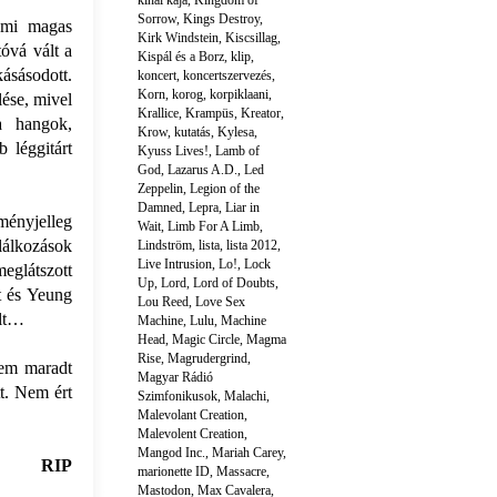
kínai kaja
,
Kingdom of
Sorrow
,
Kings Destroy
,
némi magas
Kirk Windstein
,
Kiscsillag
,
tóvá vált a
Kispál és a Borz
,
klip
,
ásásodott.
koncert
,
koncertszervezés
,
Korn
,
korog
,
korpiklaani
,
lése, mivel
Krallice
,
Krampüs
,
Kreator
,
a hangok,
Krow
,
kutatás
,
Kylesa
,
 léggitárt
Kyuss Lives!
,
Lamb of
God
,
Lazarus A.D.
,
Led
Zeppelin
,
Legion of the
Damned
,
Lepra
,
Liar in
ményjelleg
Wait
,
Limb For A Limb
,
alálkozások
Lindström
,
lista
,
lista 2012
,
Live Intrusion
,
Lo!
,
Lock
eglátszott
Up
,
Lord
,
Lord of Doubts
,
t és Yeung
Lou Reed
,
Love Sex
ült…
Machine
,
Lulu
,
Machine
Head
,
Magic Circle
,
Magma
Rise
,
Magrudergrind
,
nem maradt
Magyar Rádió
t. Nem ért
Szimfonikusok
,
Malachi
,
Malevolant Creation
,
Malevolent Creation
,
Mangod Inc.
,
Mariah Carey
,
RIP
marionette ID
,
Massacre
,
Mastodon
,
Max Cavalera
,