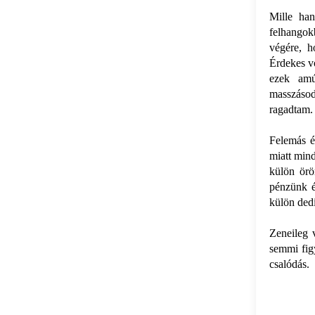
Mille han
felhangokb
végére, h
Érdekes vo
ezek amú
masszásod
ragadtam.
Felemás é
miatt mind
külön örö
pénzünk é
külön dedi
Zeneileg 
semmi fig
csalódás.