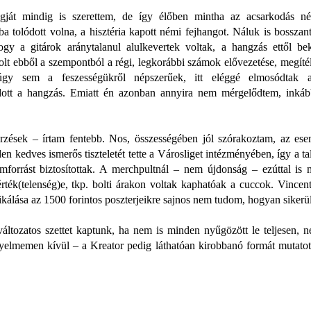
gját mindig is szerettem, de így élőben mintha az acsarkodás 
a tolódott volna, a hisztéria kapott némi fejhangot. Náluk is bosszan
ogy a gitárok aránytalanul alulkevertek voltak, a hangzás ettől bek
lt ebből a szempontból a régi, legkorábbi számok elővezetése, megíté
gy sem a feszességükről népszerűek, itt eléggé elmosódtak 
ott a hangzás. Emiatt én azonban annyira nem mérgelődtem, inkább
rzések – írtam fentebb. Nos, összességében jól szórakoztam, az ese
en kedves ismerős tiszteletét tette a Városliget intézményében, így a t
mforrást biztosítottak. A merchpultnál – nem újdonság – ezúttal is m
rték(telenség)e, tkp. bolti árakon voltak kaphatóak a cuccok. Vincen
kálása az 1500 forintos poszterjeikre sajnos nem tudom, hogyan siker
változatos szettet kaptunk, ha nem is minden nyűgözött le teljesen, 
yelmemen kívül – a Kreator pedig láthatóan kirobbanó formát mutatot