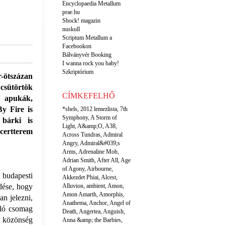
Encyclopaedia Metallum
prae.hu
Shock! magazin
nuskull
Scriptum Metallum a
Facebookon
Bálványvér Booking
I wanna rock you baby!
Szkriptórium
r-ötszázan
 csütörtök
CÍMKEFELHŐ
, apukák,
y Fire is
*shels
,
2012 lemezlista
,
7th
Symphony
,
A Storm of
 bárki is
Light
,
A&amp;O
,
A38
,
ncertterem
Across Tundras
,
Admiral
Angry
,
Admiral&#039;s
Arms
,
Adrenaline Mob
,
Adrian Smith
,
After All
,
Age
of Agony
,
Airbourne
,
t budapesti
Akkezdet Phiai
,
Alcest
,
dése, hogy
Alluvion
,
ambient
,
Amon
,
Amon Amarth
,
Amorphis
,
an jelezni,
Anathema
,
Anchor
,
Angel of
lló csomag
Death
,
Angertea
,
Anguish
,
a közönség
Anna &amp; the Barbies
,