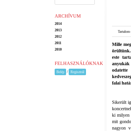
ARCHÍVUM
2014
2013
Tartalom 
2012
2011
Mille meg
2010
örültünk.
este tar
FELHASZNÁLÓKNAK
anyukák 
odatette
/
Belép
Regisztrál
kedveszeg
falai hatá
Sikerült i
koncertne
ki milyen 
mit gondo
nagyon vo