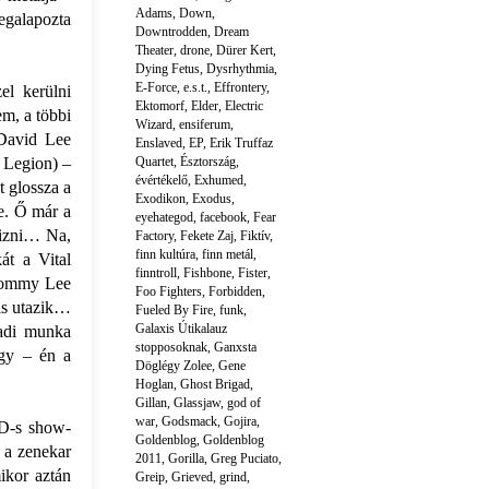
Adams
,
Down
,
megalapozta
Downtrodden
,
Dream
Theater
,
drone
,
Dürer Kert
,
Dying Fetus
,
Dysrhythmia
,
E-Force
,
e.s.t.
,
Effrontery
,
l kerülni
Ektomorf
,
Elder
,
Electric
m, a többi
Wizard
,
ensiferum
,
 David Lee
Enslaved
,
EP
,
Erik Truffaz
 Legion) –
Quartet
,
Észtország
,
évértékelő
,
Exhumed
,
t glossza a
Exodikon
,
Exodus
,
le. Ő már a
eyehategod
,
facebook
,
Fear
sizni… Na,
Factory
,
Fekete Zaj
,
Fiktív
,
finn kultúra
,
finn metál
,
át a Vital
finntroll
,
Fishbone
,
Fister
,
 Tommy Lee
Foo Fighters
,
Forbidden
,
 is utazik…
Fueled By Fire
,
funk
,
Galaxis Útikalauz
padi munka
stopposoknak
,
Ganxsta
így – én a
Döglégy Zolee
,
Gene
Hoglan
,
Ghost Brigad
,
Gillan
,
Glassjaw
,
god of
war
,
Godsmack
,
Gojira
,
3D-s show-
Goldenblog
,
Goldenblog
 a zenekar
2011
,
Gorilla
,
Greg Puciato
,
mikor aztán
Greip
,
Grieved
,
grind
,