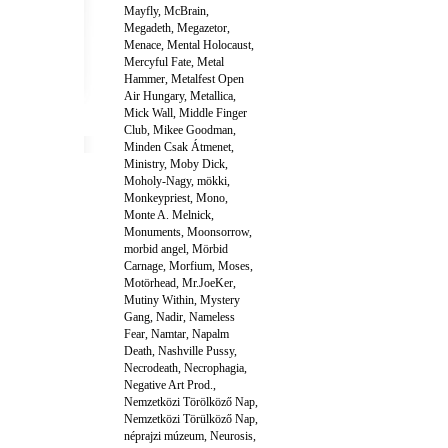
Mayfly
,
McBrain
,
Megadeth
,
Megazetor
,
Menace
,
Mental Holocaust
,
Mercyful Fate
,
Metal
Hammer
,
Metalfest Open
Air Hungary
,
Metallica
,
Mick Wall
,
Middle Finger
Club
,
Mikee Goodman
,
Minden Csak Átmenet
,
Ministry
,
Moby Dick
,
Moholy-Nagy
,
mökki
,
Monkeypriest
,
Mono
,
Monte A. Melnick
,
Monuments
,
Moonsorrow
,
morbid angel
,
Mörbid
Carnage
,
Morfium
,
Moses
,
Motörhead
,
Mr.JoeKer
,
Mutiny Within
,
Mystery
Gang
,
Nadir
,
Nameless
Fear
,
Namtar
,
Napalm
Death
,
Nashville Pussy
,
Necrodeath
,
Necrophagia
,
Negative Art Prod.
,
Nemzetközi Törölköző Nap
,
Nemzetközi Törülköző Nap
,
néprajzi múzeum
,
Neurosis
,