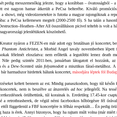
sét pedig messzemenőkig jelezte, hogy a korábban – óvatosságból – a
ett est nagyon hamar átkerült a PeCsa belterébe. Kiváló promóci
l a showt, még videoüzenetekre is futotta a magyar rajongóknak a rep
ába: a PeCsa kellemesen megtelt (2000-2500 fő). S ha talán a hasonl
estruction–Heathen–After All összeállításon picivel teltebb is volt a há
magyarországi jelenlétüknek köszönhető.
 Kreator nyáron a FEZEN-en már adott egy brutálisan jó koncertet, be
a
Phantom Antichrist
ot, a Morbid Angel tavaly novemberben lépett 
sokak félelmét eloszlatva: nem erőltetik a legutóbbi lemez death me
a Nile pedig szintén 2011-ben, januárban látogatott el hozzánk, a
h és a Dew-Scented után
folyamodott
a misztikus fáraó-metálhoz. A k
 bár harmadszor hirdettek hálunk koncertet,
másodjára léptek föl Buda
rzéseket keltett bennem az est. Mindig panaszkodom, hogy túl későn
koncertek, nem is beszélve az átszerelés
ad hoc
jellegéről. Na tessé
ertkezdésnek örülhettünk, túl korainak is. Eredetileg 17.45-kor csap
é a retrothrasherek, de végül némi facebookos hőbörgésre fél órával 
e ettől függetlenül a FBF koncertjére is félház respektált… Én pedig ör
g haza is érek. Annyi bizonyos, hogy ha rajtam múlt volna (már miért