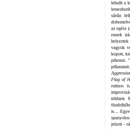
lehullt a 
lemezborí
sűrűn fel
dobemelvé
az egész (
ennek irá
helyeztek
vagyok v
kopott, k
pihenni. 
pillanata
Aggressio
Flag of H
rutinos 
improvizá
többiek M
füstfelhőb
is… Egyedü
spanyolos
jelzett – 