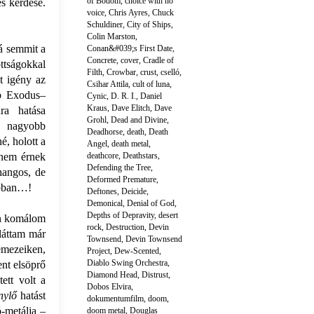
of Bodom
,
choice with no
és kérdése.
voice
,
Chris Ayres
,
Chuck
Schuldiner
,
City of Ships
,
Colin Marston
,
á semmit a
Conan&#039;s First Date
,
Concrete
,
cover
,
Cradle of
ttságokkal
Filth
,
Crowbar
,
crust
,
cselló
,
t igény az
Csihar Attila
,
cult of luna
,
bb Exodus–
Cynic
,
D. R. I.
,
Daniel
Kraus
,
Dave Elitch
,
Dave
ra hatása
Grohl
,
Dead and Divine
,
l nagyobb
Deadhorse
,
death
,
Death
é, holott a
Angel
,
death metal
,
 nem érnek
deathcore
,
Deathstars
,
Defending the Tree
,
hangos, de
Deformed Premature
,
obban…!
Deftones
,
Deicide
,
Demonical
,
Denial of God
,
Depths of Depravity
,
desert
on komálom
rock
,
Destruction
,
Devin
 láttam már
Townsend
,
Devin Townsend
lemezeiken,
Project
,
Dew-Scented
,
Diablo Swing Orchestra
,
ent elsöprő
Diamond Head
,
Distrust
,
ett volt a
Dobos Elvira
,
nylő
hatást
dokumentumfilm
,
doom
,
ó-metálja –
doom metal
,
Douglas