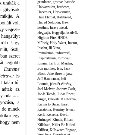
grindcore
,
groove
,
hacride
,
k uralták a
Halvaszülött
,
hardcore
,
a gityósok
Harvester
,
Harvestman
,
 mikije. A
Hate Eternal
,
Hatebreed
,
onált volt
Hatred Solution
,
Haw
,
heathen
,
heavy metal
,
lgy végezte
Hegyalja
,
Hegyalja fesztivál
,
 hangsúlyt
High on Fire
,
HNO3
 róla. Úgy
Műhely
,
Holy Water
,
horror
,
Ihsahn
,
Ill Nino
,
últ, ósdi,
Immolation
,
indusztriál
,
ban szeret
Inspirritation
,
Intronaut
,
át legjobb
Iommi
,
Ira
,
Iron Maiden
,
iron monkey
,
Isis
,
Jack
, Extreme
Black
,
Jake Brown
,
jazz
,
etrayer
és
Jeff Hanneman
,
Jeff
 talán túl
Loomis
,
jelenlét-élmény
,
 adtak az
Joel McIver
,
Johnny Cash
,
Jónás Tamás
,
Judas Priest
,
gy oda – a
jungle
,
kalevala
,
Kalifornia
,
lyozása, a
Karma to Burn
,
Karst
,
i, de minek
Katatonia
,
Kemény István
,
Kerli
,
Kerretta
,
Kevin
 akikor egy
Hufnagel
,
Khuda
,
Kilian
,
áshogy nem
Killchain
,
Killer Be Killed
,
Killfest
,
Killswitch Engage
,