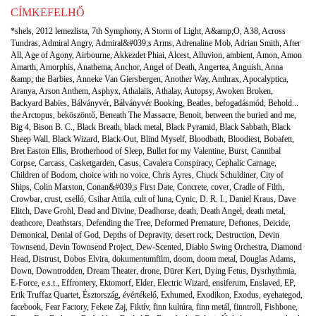
CÍMKEFELHŐ
*shels
,
2012 lemezlista
,
7th Symphony
,
A Storm of Light
,
A&amp;O
,
A38
,
Across
Tundras
,
Admiral Angry
,
Admiral&#039;s Arms
,
Adrenaline Mob
,
Adrian Smith
,
After
All
,
Age of Agony
,
Airbourne
,
Akkezdet Phiai
,
Alcest
,
Alluvion
,
ambient
,
Amon
,
Amon
Amarth
,
Amorphis
,
Anathema
,
Anchor
,
Angel of Death
,
Angertea
,
Anguish
,
Anna
&amp; the Barbies
,
Anneke Van Giersbergen
,
Another Way
,
Anthrax
,
Apocalyptica
,
Aranya
,
Arson Anthem
,
Asphyx
,
Athalaiis
,
Athalay
,
Autopsy
,
Awoken Broken
,
Backyard Babies
,
Bálványvér
,
Bálványvér Booking
,
Beatles
,
befogadásmód
,
Behold...
the Arctopus
,
beköszöntő
,
Beneath The Massacre
,
Benoit
,
between the buried and me
,
Big 4
,
Bison B. C.
,
Black Breath
,
black metal
,
Black Pyramid
,
Black Sabbath
,
Black
Sheep Wall
,
Black Wizard
,
Black-Out
,
Blind Myself
,
Bloodbath
,
Bloodiest
,
Bobafett
,
Bret Easton Ellis
,
Brotherhood of Sleep
,
Bullet for my Valentine
,
Burst
,
Cannibal
Corpse
,
Carcass
,
Casketgarden
,
Casus
,
Cavalera Conspiracy
,
Cephalic Carnage
,
Children of Bodom
,
choice with no voice
,
Chris Ayres
,
Chuck Schuldiner
,
City of
Ships
,
Colin Marston
,
Conan&#039;s First Date
,
Concrete
,
cover
,
Cradle of Filth
,
Crowbar
,
crust
,
cselló
,
Csihar Attila
,
cult of luna
,
Cynic
,
D. R. I.
,
Daniel Kraus
,
Dave
Elitch
,
Dave Grohl
,
Dead and Divine
,
Deadhorse
,
death
,
Death Angel
,
death metal
,
deathcore
,
Deathstars
,
Defending the Tree
,
Deformed Premature
,
Deftones
,
Deicide
,
Demonical
,
Denial of God
,
Depths of Depravity
,
desert rock
,
Destruction
,
Devin
Townsend
,
Devin Townsend Project
,
Dew-Scented
,
Diablo Swing Orchestra
,
Diamond
Head
,
Distrust
,
Dobos Elvira
,
dokumentumfilm
,
doom
,
doom metal
,
Douglas Adams
,
Down
,
Downtrodden
,
Dream Theater
,
drone
,
Dürer Kert
,
Dying Fetus
,
Dysrhythmia
,
E-Force
,
e.s.t.
,
Effrontery
,
Ektomorf
,
Elder
,
Electric Wizard
,
ensiferum
,
Enslaved
,
EP
,
Erik Truffaz Quartet
,
Észtország
,
évértékelő
,
Exhumed
,
Exodikon
,
Exodus
,
eyehategod
,
facebook
,
Fear Factory
,
Fekete Zaj
,
Fiktív
,
finn kultúra
,
finn metál
,
finntroll
,
Fishbone
,