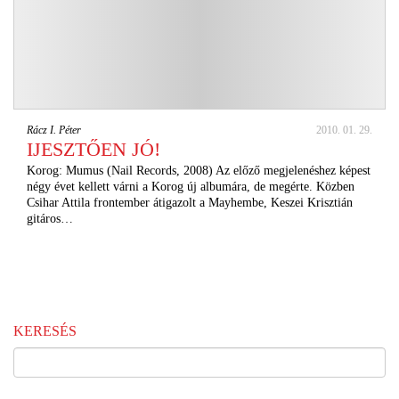
Rácz I. Péter
2010. 01. 29.
IJESZTŐEN JÓ!
Korog: Mumus (Nail Records, 2008) Az előző megjelenéshez képest
négy évet kellett várni a Korog új albumára, de megérte. Közben
Csihar Attila frontember átigazolt a Mayhembe, Keszei Krisztián
gitáros…
KERESÉS