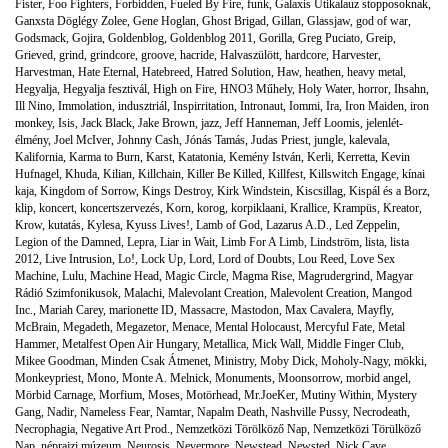
Fister
,
Foo Fighters
,
Forbidden
,
Fueled By Fire
,
funk
,
Galaxis Útikalauz stopposoknak
,
Ganxsta Döglégy Zolee
,
Gene Hoglan
,
Ghost Brigad
,
Gillan
,
Glassjaw
,
god of war
,
Godsmack
,
Gojira
,
Goldenblog
,
Goldenblog 2011
,
Gorilla
,
Greg Puciato
,
Greip
,
Grieved
,
grind
,
grindcore
,
groove
,
hacride
,
Halvaszülött
,
hardcore
,
Harvester
,
Harvestman
,
Hate Eternal
,
Hatebreed
,
Hatred Solution
,
Haw
,
heathen
,
heavy metal
,
Hegyalja
,
Hegyalja fesztivál
,
High on Fire
,
HNO3 Műhely
,
Holy Water
,
horror
,
Ihsahn
,
Ill Nino
,
Immolation
,
indusztriál
,
Inspirritation
,
Intronaut
,
Iommi
,
Ira
,
Iron Maiden
,
iron
monkey
,
Isis
,
Jack Black
,
Jake Brown
,
jazz
,
Jeff Hanneman
,
Jeff Loomis
,
jelenlét-
élmény
,
Joel McIver
,
Johnny Cash
,
Jónás Tamás
,
Judas Priest
,
jungle
,
kalevala
,
Kalifornia
,
Karma to Burn
,
Karst
,
Katatonia
,
Kemény István
,
Kerli
,
Kerretta
,
Kevin
Hufnagel
,
Khuda
,
Kilian
,
Killchain
,
Killer Be Killed
,
Killfest
,
Killswitch Engage
,
kínai
kaja
,
Kingdom of Sorrow
,
Kings Destroy
,
Kirk Windstein
,
Kiscsillag
,
Kispál és a Borz
,
klip
,
koncert
,
koncertszervezés
,
Korn
,
korog
,
korpiklaani
,
Krallice
,
Krampüs
,
Kreator
,
Krow
,
kutatás
,
Kylesa
,
Kyuss Lives!
,
Lamb of God
,
Lazarus A.D.
,
Led Zeppelin
,
Legion of the Damned
,
Lepra
,
Liar in Wait
,
Limb For A Limb
,
Lindström
,
lista
,
lista
2012
,
Live Intrusion
,
Lo!
,
Lock Up
,
Lord
,
Lord of Doubts
,
Lou Reed
,
Love Sex
Machine
,
Lulu
,
Machine Head
,
Magic Circle
,
Magma Rise
,
Magrudergrind
,
Magyar
Rádió Szimfonikusok
,
Malachi
,
Malevolant Creation
,
Malevolent Creation
,
Mangod
Inc.
,
Mariah Carey
,
marionette ID
,
Massacre
,
Mastodon
,
Max Cavalera
,
Mayfly
,
McBrain
,
Megadeth
,
Megazetor
,
Menace
,
Mental Holocaust
,
Mercyful Fate
,
Metal
Hammer
,
Metalfest Open Air Hungary
,
Metallica
,
Mick Wall
,
Middle Finger Club
,
Mikee Goodman
,
Minden Csak Átmenet
,
Ministry
,
Moby Dick
,
Moholy-Nagy
,
mökki
,
Monkeypriest
,
Mono
,
Monte A. Melnick
,
Monuments
,
Moonsorrow
,
morbid angel
,
Mörbid Carnage
,
Morfium
,
Moses
,
Motörhead
,
Mr.JoeKer
,
Mutiny Within
,
Mystery
Gang
,
Nadir
,
Nameless Fear
,
Namtar
,
Napalm Death
,
Nashville Pussy
,
Necrodeath
,
Necrophagia
,
Negative Art Prod.
,
Nemzetközi Törölköző Nap
,
Nemzetközi Törülköző
Nap
,
néprajzi múzeum
,
Neurosis
,
Nevermore
,
Newstead
,
Newsted
,
Nick Cave
,