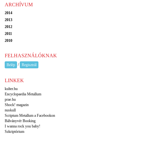
ARCHÍVUM
2014
2013
2012
2011
2010
FELHASZNÁLÓKNAK
/
Belép
Regisztrál
LINKEK
kulter.hu
Encyclopaedia Metallum
prae.hu
Shock! magazin
nuskull
Scriptum Metallum a Facebookon
Bálványvér Booking
I wanna rock you baby!
Szkriptórium