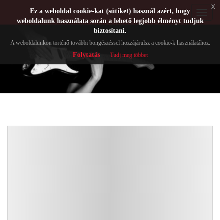
x
Ez a weboldal cookie-kat (sütiket) használ azért, hogy
Toggle
weboldalunk használata során a lehető legjobb élményt tudjuk
navigat
biztosítani.
A weboldalunkon történő további böngészéssel hozzájárulsz a cookie-k használatához.
Folytatás
Tudj meg többet