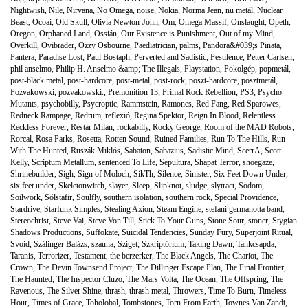
Nightwish
,
Nile
,
Nirvana
,
No Omega
,
noise
,
Nokia
,
Norma Jean
,
nu metál
,
Nuclear
Beast
,
Ocoai
,
Old Skull
,
Olivia Newton-John
,
Om
,
Omega Massif
,
Onslaught
,
Opeth
,
Oregon
,
Orphaned Land
,
Ossián
,
Our Existence is Punishment
,
Out of my Mind
,
Overkill
,
Ovibrader
,
Ozzy Osbourne
,
Paediatrician
,
palms
,
Pandora&#039;s Pinata
,
Pantera
,
Paradise Lost
,
Paul Bostaph
,
Perverted and Sadistic
,
Pestilence
,
Petter Carlsen
,
phil anselmo
,
Philip H. Anselmo &amp; The Illegals
,
Playstation
,
Pokolgép
,
popmetál
,
post-black metal
,
post-hardcore
,
post-metal
,
post-rock
,
poszt-hardcore
,
posztmetál
,
Pozvakowski
,
pozvakowski.
,
Premonition 13
,
Primal Rock Rebellion
,
PS3
,
Psycho
Mutants
,
psychobilly
,
Psycroptic
,
Rammstein
,
Ramones
,
Red Fang
,
Red Sparowes
,
Redneck Rampage
,
Redrum
,
reflexió
,
Regina Spektor
,
Reign In Blood
,
Relentless
Reckless Forever
,
Restár Milán
,
rockabilly
,
Rocky George
,
Room of the MAD Robots
,
Rorcal
,
Rosa Parks
,
Rosetta
,
Rotten Sound
,
Ruined Families
,
Run To The Hills
,
Run
With The Hunted
,
Ruszák Miklós
,
Sabaton
,
Sabazius
,
Sadistic Mind
,
ScerrA
,
Scott
Kelly
,
Scriptum Metallum
,
sentenced To Life
,
Sepultura
,
Shapat Terror
,
shoegaze
,
Shrinebuilder
,
Sigh
,
Sign of Moloch
,
SikTh
,
Silence
,
Sinister
,
Six Feet Down Under
,
six feet under
,
Skeletonwitch
,
slayer
,
Sleep
,
Slipknot
,
sludge
,
slytract
,
Sodom
,
Soilwork
,
Sólstafir
,
Soulfly
,
southern isolation
,
southern rock
,
Special Providence
,
Stardrive
,
Starfunk Simples
,
Stealing Axion
,
Steam Engine
,
stefani germanotta band
,
Stereochrist
,
Steve Vai
,
Steve Von Till
,
Stick To Your Guns
,
Stone Sour
,
stoner
,
Stygian
Shadows Productions
,
Suffokate
,
Suicidal Tendencies
,
Sunday Fury
,
Superjoint Ritual
,
Svoid
,
Szálinger Balázs
,
szauna
,
Sziget
,
Szkriptórium
,
Taking Dawn
,
Tankcsapda
,
Taranis
,
Terrorizer
,
Testament
,
the berzerker
,
The Black Angels
,
The Chariot
,
The
Crown
,
The Devin Townsend Project
,
The Dillinger Escape Plan
,
The Final Frontier
,
The Haunted
,
The Inspector Cluzo
,
The Mars Volta
,
The Ocean
,
The Offspring
,
The
Ravenous
,
The Silver Shine
,
thrash
,
thrash metal
,
Throwers
,
Time To Burn
,
Timeless
Hour
,
Times of Grace
,
Toholobal
,
Tombstones
,
Torn From Earth
,
Townes Van Zandt
,