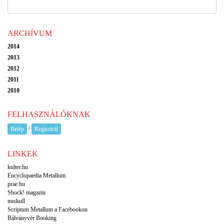
ARCHÍVUM
2014
2013
2012
2011
2010
FELHASZNÁLÓKNAK
/
Belép
Regisztrál
LINKEK
kulter.hu
Encyclopaedia Metallum
prae.hu
Shock! magazin
nuskull
Scriptum Metallum a Facebookon
Bálványvér Booking