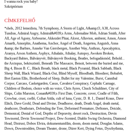
I wanna rock you baby!
Szkriptórium
CÍMKEFELHŐ
*shels
,
2012 lemezlista
,
7th Symphony
,
A Storm of Light
,
A&amp;O
,
A38
,
Across
Tundras
,
Admiral Angry
,
Admiral&#039;s Arms
,
Adrenaline Mob
,
Adrian Smith
,
After
All
,
Age of Agony
,
Airbourne
,
Akkezdet Phiai
,
Alcest
,
Alluvion
,
ambient
,
Amon
,
Amon
Amarth
,
Amorphis
,
Anathema
,
Anchor
,
Angel of Death
,
Angertea
,
Anguish
,
Anna
&amp; the Barbies
,
Anneke Van Giersbergen
,
Another Way
,
Anthrax
,
Apocalyptica
,
Aranya
,
Arson Anthem
,
Asphyx
,
Athalaiis
,
Athalay
,
Autopsy
,
Awoken Broken
,
Backyard Babies
,
Bálványvér
,
Bálványvér Booking
,
Beatles
,
befogadásmód
,
Behold...
the Arctopus
,
beköszöntő
,
Beneath The Massacre
,
Benoit
,
between the buried and me
,
Big 4
,
Bison B. C.
,
Black Breath
,
black metal
,
Black Pyramid
,
Black Sabbath
,
Black
Sheep Wall
,
Black Wizard
,
Black-Out
,
Blind Myself
,
Bloodbath
,
Bloodiest
,
Bobafett
,
Bret Easton Ellis
,
Brotherhood of Sleep
,
Bullet for my Valentine
,
Burst
,
Cannibal
Corpse
,
Carcass
,
Casketgarden
,
Casus
,
Cavalera Conspiracy
,
Cephalic Carnage
,
Children of Bodom
,
choice with no voice
,
Chris Ayres
,
Chuck Schuldiner
,
City of
Ships
,
Colin Marston
,
Conan&#039;s First Date
,
Concrete
,
cover
,
Cradle of Filth
,
Crowbar
,
crust
,
cselló
,
Csihar Attila
,
cult of luna
,
Cynic
,
D. R. I.
,
Daniel Kraus
,
Dave
Elitch
,
Dave Grohl
,
Dead and Divine
,
Deadhorse
,
death
,
Death Angel
,
death metal
,
deathcore
,
Deathstars
,
Defending the Tree
,
Deformed Premature
,
Deftones
,
Deicide
,
Demonical
,
Denial of God
,
Depths of Depravity
,
desert rock
,
Destruction
,
Devin
Townsend
,
Devin Townsend Project
,
Dew-Scented
,
Diablo Swing Orchestra
,
Diamond
Head
,
Distrust
,
Dobos Elvira
,
dokumentumfilm
,
doom
,
doom metal
,
Douglas Adams
,
Down
,
Downtrodden
,
Dream Theater
,
drone
,
Dürer Kert
,
Dying Fetus
,
Dysrhythmia
,