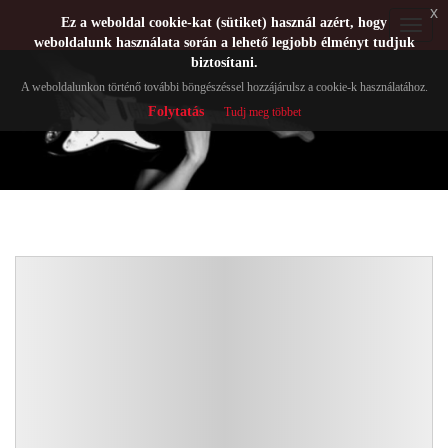
x
Ez a weboldal cookie-kat (sütiket) használ azért, hogy
Toggle
weboldalunk használata során a lehető legjobb élményt tudjuk
navigat
biztosítani.
A weboldalunkon történő további böngészéssel hozzájárulsz a cookie-k használatához.
Folytatás
Tudj meg többet