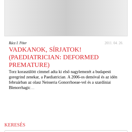
Rácz I. Péter
2011. 04. 26.
VADKANOK, SÍRJATOK!
(PAEDIATRICIAN: DEFORMED
PREMATURE)
Torz koraszülött címmel adta ki első nagylemezét a budapesti
goregrind zenekar, a Paediatrician. A 2006-os demóval és az idén
februárban az olasz Neisseria Gonorrhoeae-vel és a szardíniai
Blenorrhagic…
KERESÉS