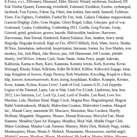
E-Force
,
e.s.t.
,
Effrontery
,
Ektomorf
,
Elder
,
Electric Wizard
,
ensiferum
,
Enslaved
,
EP
,
Erik Truffaz Quartet
,
Észtország
,
évértékelő
,
Exhumed
,
Exodikon
,
Exodus
,
eyehategod
,
facebook
,
Fear Factory
,
Fekete Zaj
,
Fiktív
,
finn kultúra
,
finn metál
,
finntroll
,
Fishbone
,
Fister
,
Foo Fighters
,
Forbidden
,
Fueled By Fire
,
funk
,
Galaxis Útikalauz stopposoknak
,
Ganxsta Döglégy Zolee
,
Gene Hoglan
,
Ghost Brigad
,
Gillan
,
Glassjaw
,
god of war
,
Godsmack
,
Gojira
,
Goldenblog
,
Goldenblog 2011
,
Gorilla
,
Greg Puciato
,
Greip
,
Grieved
,
grind
,
grindcore
,
groove
,
hacride
,
Halvaszülött
,
hardcore
,
Harvester
,
Harvestman
,
Hate Eternal
,
Hatebreed
,
Hatred Solution
,
Haw
,
heathen
,
heavy metal
,
Hegyalja
,
Hegyalja fesztivál
,
High on Fire
,
HNO3 Műhely
,
Holy Water
,
horror
,
Ihsahn
,
Ill Nino
,
Immolation
,
indusztriál
,
Inspirritation
,
Intronaut
,
Iommi
,
Ira
,
Iron Maiden
,
iron
monkey
,
Isis
,
Jack Black
,
Jake Brown
,
jazz
,
Jeff Hanneman
,
Jeff Loomis
,
jelenlét-
élmény
,
Joel McIver
,
Johnny Cash
,
Jónás Tamás
,
Judas Priest
,
jungle
,
kalevala
,
Kalifornia
,
Karma to Burn
,
Karst
,
Katatonia
,
Kemény István
,
Kerli
,
Kerretta
,
Kevin
Hufnagel
,
Khuda
,
Kilian
,
Killchain
,
Killer Be Killed
,
Killfest
,
Killswitch Engage
,
kínai
kaja
,
Kingdom of Sorrow
,
Kings Destroy
,
Kirk Windstein
,
Kiscsillag
,
Kispál és a Borz
,
klip
,
koncert
,
koncertszervezés
,
Korn
,
korog
,
korpiklaani
,
Krallice
,
Krampüs
,
Kreator
,
Krow
,
kutatás
,
Kylesa
,
Kyuss Lives!
,
Lamb of God
,
Lazarus A.D.
,
Led Zeppelin
,
Legion of the Damned
,
Lepra
,
Liar in Wait
,
Limb For A Limb
,
Lindström
,
lista
,
lista
2012
,
Live Intrusion
,
Lo!
,
Lock Up
,
Lord
,
Lord of Doubts
,
Lou Reed
,
Love Sex
Machine
,
Lulu
,
Machine Head
,
Magic Circle
,
Magma Rise
,
Magrudergrind
,
Magyar
Rádió Szimfonikusok
,
Malachi
,
Malevolant Creation
,
Malevolent Creation
,
Mangod
Inc.
,
Mariah Carey
,
marionette ID
,
Massacre
,
Mastodon
,
Max Cavalera
,
Mayfly
,
McBrain
,
Megadeth
,
Megazetor
,
Menace
,
Mental Holocaust
,
Mercyful Fate
,
Metal
Hammer
,
Metalfest Open Air Hungary
,
Metallica
,
Mick Wall
,
Middle Finger Club
,
Mikee Goodman
,
Minden Csak Átmenet
,
Ministry
,
Moby Dick
,
Moholy-Nagy
,
mökki
,
Monkeypriest
,
Mono
,
Monte A. Melnick
,
Monuments
,
Moonsorrow
,
morbid angel
,
Mörbid Carnage
,
Morfium
,
Moses
,
Motörhead
,
Mr.JoeKer
,
Mutiny Within
,
Mystery