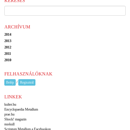
KERESÉS
ARCHÍVUM
2014
2013
2012
2011
2010
FELHASZNÁLÓKNAK
/
Belép
Regisztrál
LINKEK
kulter.hu
Encyclopaedia Metallum
prae.hu
Shock! magazin
nuskull
Scriptum Metallum a Facebookon