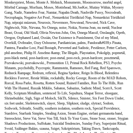
Monkeypriest
,
Mono
,
Monte A. Melnick
,
Monuments
,
Moonsorrow
,
morbid angel
,
Mörbid Carnage
,
Morfium
,
Moses
,
Motörhead
,
Mr.JoeKer
,
Mutiny Within
,
Mystery
Gang
,
Nadir
,
Nameless Fear
,
Namtar
,
Napalm Death
,
Nashville Pussy
,
Necrodeath
,
Necrophagia
,
Negative Art Prod.
,
Nemzetközi Törölköző Nap
,
Nemzetközi Törülköző
Nap
,
néprajzi múzeum
,
Neurosis
,
Nevermore
,
Newstead
,
Newsted
,
Nick Cave
,
Nightwish
,
Nile
,
Nirvana
,
No Omega
,
noise
,
Nokia
,
Norma Jean
,
nu metál
,
Nuclear
Beast
,
Ocoai
,
Old Skull
,
Olivia Newton-John
,
Om
,
Omega Massif
,
Onslaught
,
Opeth
,
Oregon
,
Orphaned Land
,
Ossián
,
Our Existence is Punishment
,
Out of my Mind
,
Overkill
,
Ovibrader
,
Ozzy Osbourne
,
Paediatrician
,
palms
,
Pandora&#039;s Pinata
,
Pantera
,
Paradise Lost
,
Paul Bostaph
,
Perverted and Sadistic
,
Pestilence
,
Petter Carlsen
,
phil anselmo
,
Philip H. Anselmo &amp; The Illegals
,
Playstation
,
Pokolgép
,
popmetál
,
post-black metal
,
post-hardcore
,
post-metal
,
post-rock
,
poszt-hardcore
,
posztmetál
,
Pozvakowski
,
pozvakowski.
,
Premonition 13
,
Primal Rock Rebellion
,
PS3
,
Psycho
Mutants
,
psychobilly
,
Psycroptic
,
Rammstein
,
Ramones
,
Red Fang
,
Red Sparowes
,
Redneck Rampage
,
Redrum
,
reflexió
,
Regina Spektor
,
Reign In Blood
,
Relentless
Reckless Forever
,
Restár Milán
,
rockabilly
,
Rocky George
,
Room of the MAD Robots
,
Rorcal
,
Rosa Parks
,
Rosetta
,
Rotten Sound
,
Ruined Families
,
Run To The Hills
,
Run
With The Hunted
,
Ruszák Miklós
,
Sabaton
,
Sabazius
,
Sadistic Mind
,
ScerrA
,
Scott
Kelly
,
Scriptum Metallum
,
sentenced To Life
,
Sepultura
,
Shapat Terror
,
shoegaze
,
Shrinebuilder
,
Sigh
,
Sign of Moloch
,
SikTh
,
Silence
,
Sinister
,
Six Feet Down Under
,
six feet under
,
Skeletonwitch
,
slayer
,
Sleep
,
Slipknot
,
sludge
,
slytract
,
Sodom
,
Soilwork
,
Sólstafir
,
Soulfly
,
southern isolation
,
southern rock
,
Special Providence
,
Stardrive
,
Starfunk Simples
,
Stealing Axion
,
Steam Engine
,
stefani germanotta band
,
Stereochrist
,
Steve Vai
,
Steve Von Till
,
Stick To Your Guns
,
Stone Sour
,
stoner
,
Stygian
Shadows Productions
,
Suffokate
,
Suicidal Tendencies
,
Sunday Fury
,
Superjoint Ritual
,
Svoid
,
Szálinger Balázs
,
szauna
,
Sziget
,
Szkriptórium
,
Taking Dawn
,
Tankcsapda
,