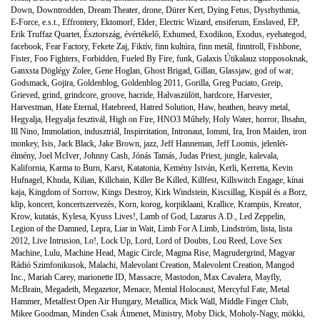
Down
,
Downtrodden
,
Dream Theater
,
drone
,
Dürer Kert
,
Dying Fetus
,
Dysrhythmia
,
E-Force
,
e.s.t.
,
Effrontery
,
Ektomorf
,
Elder
,
Electric Wizard
,
ensiferum
,
Enslaved
,
EP
,
Erik Truffaz Quartet
,
Észtország
,
évértékelő
,
Exhumed
,
Exodikon
,
Exodus
,
eyehategod
,
facebook
,
Fear Factory
,
Fekete Zaj
,
Fiktív
,
finn kultúra
,
finn metál
,
finntroll
,
Fishbone
,
Fister
,
Foo Fighters
,
Forbidden
,
Fueled By Fire
,
funk
,
Galaxis Útikalauz stopposoknak
,
Ganxsta Döglégy Zolee
,
Gene Hoglan
,
Ghost Brigad
,
Gillan
,
Glassjaw
,
god of war
,
Godsmack
,
Gojira
,
Goldenblog
,
Goldenblog 2011
,
Gorilla
,
Greg Puciato
,
Greip
,
Grieved
,
grind
,
grindcore
,
groove
,
hacride
,
Halvaszülött
,
hardcore
,
Harvester
,
Harvestman
,
Hate Eternal
,
Hatebreed
,
Hatred Solution
,
Haw
,
heathen
,
heavy metal
,
Hegyalja
,
Hegyalja fesztivál
,
High on Fire
,
HNO3 Műhely
,
Holy Water
,
horror
,
Ihsahn
,
Ill Nino
,
Immolation
,
indusztriál
,
Inspirritation
,
Intronaut
,
Iommi
,
Ira
,
Iron Maiden
,
iron
monkey
,
Isis
,
Jack Black
,
Jake Brown
,
jazz
,
Jeff Hanneman
,
Jeff Loomis
,
jelenlét-
élmény
,
Joel McIver
,
Johnny Cash
,
Jónás Tamás
,
Judas Priest
,
jungle
,
kalevala
,
Kalifornia
,
Karma to Burn
,
Karst
,
Katatonia
,
Kemény István
,
Kerli
,
Kerretta
,
Kevin
Hufnagel
,
Khuda
,
Kilian
,
Killchain
,
Killer Be Killed
,
Killfest
,
Killswitch Engage
,
kínai
kaja
,
Kingdom of Sorrow
,
Kings Destroy
,
Kirk Windstein
,
Kiscsillag
,
Kispál és a Borz
,
klip
,
koncert
,
koncertszervezés
,
Korn
,
korog
,
korpiklaani
,
Krallice
,
Krampüs
,
Kreator
,
Krow
,
kutatás
,
Kylesa
,
Kyuss Lives!
,
Lamb of God
,
Lazarus A.D.
,
Led Zeppelin
,
Legion of the Damned
,
Lepra
,
Liar in Wait
,
Limb For A Limb
,
Lindström
,
lista
,
lista
2012
,
Live Intrusion
,
Lo!
,
Lock Up
,
Lord
,
Lord of Doubts
,
Lou Reed
,
Love Sex
Machine
,
Lulu
,
Machine Head
,
Magic Circle
,
Magma Rise
,
Magrudergrind
,
Magyar
Rádió Szimfonikusok
,
Malachi
,
Malevolant Creation
,
Malevolent Creation
,
Mangod
Inc.
,
Mariah Carey
,
marionette ID
,
Massacre
,
Mastodon
,
Max Cavalera
,
Mayfly
,
McBrain
,
Megadeth
,
Megazetor
,
Menace
,
Mental Holocaust
,
Mercyful Fate
,
Metal
Hammer
,
Metalfest Open Air Hungary
,
Metallica
,
Mick Wall
,
Middle Finger Club
,
Mikee Goodman
,
Minden Csak Átmenet
,
Ministry
,
Moby Dick
,
Moholy-Nagy
,
mökki
,