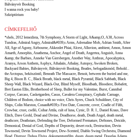
Bálványvér Booking
I wanna rock you baby!
Szkriptórium
CÍMKEFELHŐ
*shels
,
2012 lemezlista
,
7th Symphony
,
A Storm of Light
,
A&amp;O
,
A38
,
Across
Tundras
,
Admiral Angry
,
Admiral&#039;s Arms
,
Adrenaline Mob
,
Adrian Smith
,
After
All
,
Age of Agony
,
Airbourne
,
Akkezdet Phiai
,
Alcest
,
Alluvion
,
ambient
,
Amon
,
Amon
Amarth
,
Amorphis
,
Anathema
,
Anchor
,
Angel of Death
,
Angertea
,
Anguish
,
Anna
&amp; the Barbies
,
Anneke Van Giersbergen
,
Another Way
,
Anthrax
,
Apocalyptica
,
Aranya
,
Arson Anthem
,
Asphyx
,
Athalaiis
,
Athalay
,
Autopsy
,
Awoken Broken
,
Backyard Babies
,
Bálványvér
,
Bálványvér Booking
,
Beatles
,
befogadásmód
,
Behold...
the Arctopus
,
beköszöntő
,
Beneath The Massacre
,
Benoit
,
between the buried and me
,
Big 4
,
Bison B. C.
,
Black Breath
,
black metal
,
Black Pyramid
,
Black Sabbath
,
Black
Sheep Wall
,
Black Wizard
,
Black-Out
,
Blind Myself
,
Bloodbath
,
Bloodiest
,
Bobafett
,
Bret Easton Ellis
,
Brotherhood of Sleep
,
Bullet for my Valentine
,
Burst
,
Cannibal
Corpse
,
Carcass
,
Casketgarden
,
Casus
,
Cavalera Conspiracy
,
Cephalic Carnage
,
Children of Bodom
,
choice with no voice
,
Chris Ayres
,
Chuck Schuldiner
,
City of
Ships
,
Colin Marston
,
Conan&#039;s First Date
,
Concrete
,
cover
,
Cradle of Filth
,
Crowbar
,
crust
,
cselló
,
Csihar Attila
,
cult of luna
,
Cynic
,
D. R. I.
,
Daniel Kraus
,
Dave
Elitch
,
Dave Grohl
,
Dead and Divine
,
Deadhorse
,
death
,
Death Angel
,
death metal
,
deathcore
,
Deathstars
,
Defending the Tree
,
Deformed Premature
,
Deftones
,
Deicide
,
Demonical
,
Denial of God
,
Depths of Depravity
,
desert rock
,
Destruction
,
Devin
Townsend
,
Devin Townsend Project
,
Dew-Scented
,
Diablo Swing Orchestra
,
Diamond
Head
,
Distrust
,
Dobos Elvira
,
dokumentumfilm
,
doom
,
doom metal
,
Douglas Adams
,