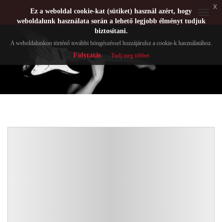
x
Ez a weboldal cookie-kat (sütiket) használ azért, hogy
Toggle
weboldalunk használata során a lehető legjobb élményt tudjuk
navigat
biztosítani.
A weboldalunkon történő további böngészéssel hozzájárulsz a cookie-k használatához.
Folytatás
Tudj meg többet