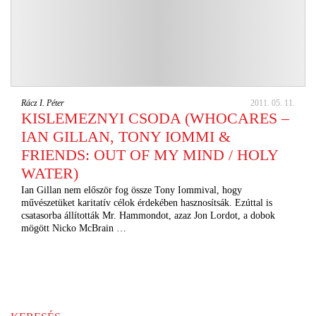
Rácz I. Péter
2011. 05. 11.
KISLEMEZNYI CSODA (WHOCARES –
IAN GILLAN, TONY IOMMI &
FRIENDS: OUT OF MY MIND / HOLY
WATER)
Ian Gillan nem először fog össze Tony Iommival, hogy
művészetüket karitatív célok érdekében hasznosítsák. Ezúttal is
csatasorba állították Mr. Hammondot, azaz Jon Lordot, a dobok
mögött Nicko McBrain …