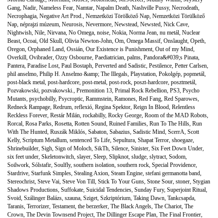
Gang
,
Nadir
,
Nameless Fear
,
Namtar
,
Napalm Death
,
Nashville Pussy
,
Necrodeath
,
Necrophagia
,
Negative Art Prod.
,
Nemzetközi Törölköző Nap
,
Nemzetközi Törülköző
Nap
,
néprajzi múzeum
,
Neurosis
,
Nevermore
,
Newstead
,
Newsted
,
Nick Cave
,
Nightwish
,
Nile
,
Nirvana
,
No Omega
,
noise
,
Nokia
,
Norma Jean
,
nu metál
,
Nuclear
Beast
,
Ocoai
,
Old Skull
,
Olivia Newton-John
,
Om
,
Omega Massif
,
Onslaught
,
Opeth
,
Oregon
,
Orphaned Land
,
Ossián
,
Our Existence is Punishment
,
Out of my Mind
,
Overkill
,
Ovibrader
,
Ozzy Osbourne
,
Paediatrician
,
palms
,
Pandora&#039;s Pinata
,
Pantera
,
Paradise Lost
,
Paul Bostaph
,
Perverted and Sadistic
,
Pestilence
,
Petter Carlsen
,
phil anselmo
,
Philip H. Anselmo &amp; The Illegals
,
Playstation
,
Pokolgép
,
popmetál
,
post-black metal
,
post-hardcore
,
post-metal
,
post-rock
,
poszt-hardcore
,
posztmetál
,
Pozvakowski
,
pozvakowski.
,
Premonition 13
,
Primal Rock Rebellion
,
PS3
,
Psycho
Mutants
,
psychobilly
,
Psycroptic
,
Rammstein
,
Ramones
,
Red Fang
,
Red Sparowes
,
Redneck Rampage
,
Redrum
,
reflexió
,
Regina Spektor
,
Reign In Blood
,
Relentless
Reckless Forever
,
Restár Milán
,
rockabilly
,
Rocky George
,
Room of the MAD Robots
,
Rorcal
,
Rosa Parks
,
Rosetta
,
Rotten Sound
,
Ruined Families
,
Run To The Hills
,
Run
With The Hunted
,
Ruszák Miklós
,
Sabaton
,
Sabazius
,
Sadistic Mind
,
ScerrA
,
Scott
Kelly
,
Scriptum Metallum
,
sentenced To Life
,
Sepultura
,
Shapat Terror
,
shoegaze
,
Shrinebuilder
,
Sigh
,
Sign of Moloch
,
SikTh
,
Silence
,
Sinister
,
Six Feet Down Under
,
six feet under
,
Skeletonwitch
,
slayer
,
Sleep
,
Slipknot
,
sludge
,
slytract
,
Sodom
,
Soilwork
,
Sólstafir
,
Soulfly
,
southern isolation
,
southern rock
,
Special Providence
,
Stardrive
,
Starfunk Simples
,
Stealing Axion
,
Steam Engine
,
stefani germanotta band
,
Stereochrist
,
Steve Vai
,
Steve Von Till
,
Stick To Your Guns
,
Stone Sour
,
stoner
,
Stygian
Shadows Productions
,
Suffokate
,
Suicidal Tendencies
,
Sunday Fury
,
Superjoint Ritual
,
Svoid
,
Szálinger Balázs
,
szauna
,
Sziget
,
Szkriptórium
,
Taking Dawn
,
Tankcsapda
,
Taranis
,
Terrorizer
,
Testament
,
the berzerker
,
The Black Angels
,
The Chariot
,
The
Crown
,
The Devin Townsend Project
,
The Dillinger Escape Plan
,
The Final Frontier
,