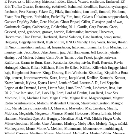
E-Force
,
e.s.t.
,
Effrontery
,
Ektomorf
,
Elder
,
Electric Wizard
,
ensiferum
,
Enslaved
,
EP
,
Erik Truffaz Quartet
,
Észtország
,
évértékelő
,
Exhumed
,
Exodikon
,
Exodus
,
eyehategod
,
facebook
,
Fear Factory
,
Fekete Zaj
,
Fiktív
,
finn kultúra
,
finn metál
,
finntroll
,
Fishbone
,
Fister
,
Foo Fighters
,
Forbidden
,
Fueled By Fire
,
funk
,
Galaxis Útikalauz stopposoknak
,
Ganxsta Döglégy Zolee
,
Gene Hoglan
,
Ghost Brigad
,
Gillan
,
Glassjaw
,
god of war
,
Godsmack
,
Gojira
,
Goldenblog
,
Goldenblog 2011
,
Gorilla
,
Greg Puciato
,
Greip
,
Grieved
,
grind
,
grindcore
,
groove
,
hacride
,
Halvaszülött
,
hardcore
,
Harvester
,
Harvestman
,
Hate Eternal
,
Hatebreed
,
Hatred Solution
,
Haw
,
heathen
,
heavy metal
,
Hegyalja
,
Hegyalja fesztivál
,
High on Fire
,
HNO3 Műhely
,
Holy Water
,
horror
,
Ihsahn
,
Ill Nino
,
Immolation
,
indusztriál
,
Inspirritation
,
Intronaut
,
Iommi
,
Ira
,
Iron Maiden
,
iron
monkey
,
Isis
,
Jack Black
,
Jake Brown
,
jazz
,
Jeff Hanneman
,
Jeff Loomis
,
jelenlét-
élmény
,
Joel McIver
,
Johnny Cash
,
Jónás Tamás
,
Judas Priest
,
jungle
,
kalevala
,
Kalifornia
,
Karma to Burn
,
Karst
,
Katatonia
,
Kemény István
,
Kerli
,
Kerretta
,
Kevin
Hufnagel
,
Khuda
,
Kilian
,
Killchain
,
Killer Be Killed
,
Killfest
,
Killswitch Engage
,
kínai
kaja
,
Kingdom of Sorrow
,
Kings Destroy
,
Kirk Windstein
,
Kiscsillag
,
Kispál és a Borz
,
klip
,
koncert
,
koncertszervezés
,
Korn
,
korog
,
korpiklaani
,
Krallice
,
Krampüs
,
Kreator
,
Krow
,
kutatás
,
Kylesa
,
Kyuss Lives!
,
Lamb of God
,
Lazarus A.D.
,
Led Zeppelin
,
Legion of the Damned
,
Lepra
,
Liar in Wait
,
Limb For A Limb
,
Lindström
,
lista
,
lista
2012
,
Live Intrusion
,
Lo!
,
Lock Up
,
Lord
,
Lord of Doubts
,
Lou Reed
,
Love Sex
Machine
,
Lulu
,
Machine Head
,
Magic Circle
,
Magma Rise
,
Magrudergrind
,
Magyar
Rádió Szimfonikusok
,
Malachi
,
Malevolant Creation
,
Malevolent Creation
,
Mangod
Inc.
,
Mariah Carey
,
marionette ID
,
Massacre
,
Mastodon
,
Max Cavalera
,
Mayfly
,
McBrain
,
Megadeth
,
Megazetor
,
Menace
,
Mental Holocaust
,
Mercyful Fate
,
Metal
Hammer
,
Metalfest Open Air Hungary
,
Metallica
,
Mick Wall
,
Middle Finger Club
,
Mikee Goodman
,
Minden Csak Átmenet
,
Ministry
,
Moby Dick
,
Moholy-Nagy
,
mökki
,
Monkeypriest
,
Mono
,
Monte A. Melnick
,
Monuments
,
Moonsorrow
,
morbid angel
,
Mörbid Carnage
,
Morfium
,
Moses
,
Motörhead
,
Mr.JoeKer
,
Mutiny Within
,
Mystery