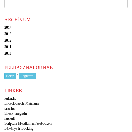
ARCHÍVUM
2014
2013
2012
2011
2010
FELHASZNÁLÓKNAK
/
Belép
Regisztrál
LINKEK
kulter.hu
Encyclopaedia Metallum
prae.hu
Shock! magazin
nuskull
Scriptum Metallum a Facebookon
Bálványvér Booking