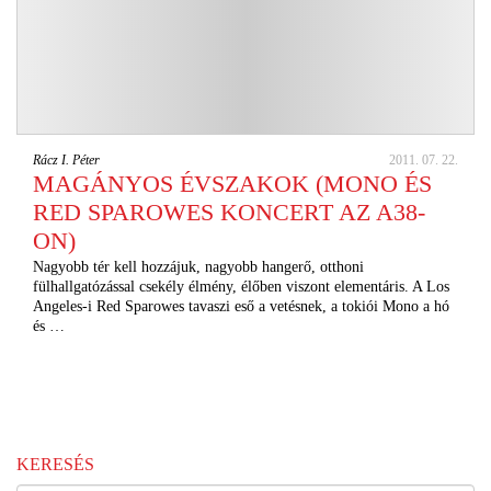
Rácz I. Péter
2011. 07. 22.
MAGÁNYOS ÉVSZAKOK (MONO ÉS
RED SPAROWES KONCERT AZ A38-
ON)
Nagyobb tér kell hozzájuk, nagyobb hangerő, otthoni
fülhallgatózással csekély élmény, élőben viszont elementáris. A Los
Angeles-i Red Sparowes tavaszi eső a vetésnek, a tokiói Mono a hó
és …
KERESÉS