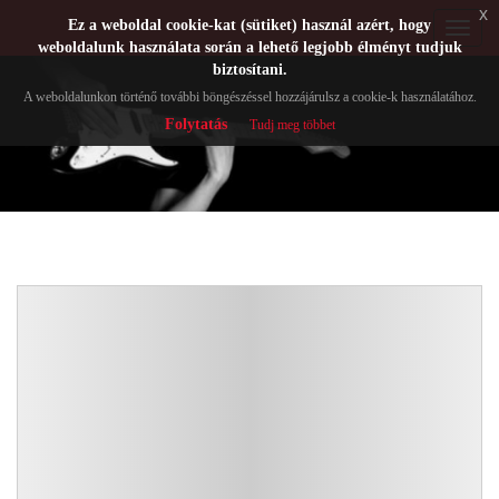
x
Ez a weboldal cookie-kat (sütiket) használ azért, hogy
Toggle
weboldalunk használata során a lehető legjobb élményt tudjuk
navigat
biztosítani.
A weboldalunkon történő további böngészéssel hozzájárulsz a cookie-k használatához.
Folytatás
Tudj meg többet