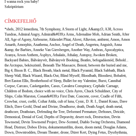
I wanna rock you baby!
Szkriptórium
CÍMKEFELHŐ
*shels
,
2012 lemezlista
,
7th Symphony
,
A Storm of Light
,
A&amp;O
,
A38
,
Across
Tundras
,
Admiral Angry
,
Admiral&#039;s Arms
,
Adrenaline Mob
,
Adrian Smith
,
After
All
,
Age of Agony
,
Airbourne
,
Akkezdet Phiai
,
Alcest
,
Alluvion
,
ambient
,
Amon
,
Amon
Amarth
,
Amorphis
,
Anathema
,
Anchor
,
Angel of Death
,
Angertea
,
Anguish
,
Anna
&amp; the Barbies
,
Anneke Van Giersbergen
,
Another Way
,
Anthrax
,
Apocalyptica
,
Aranya
,
Arson Anthem
,
Asphyx
,
Athalaiis
,
Athalay
,
Autopsy
,
Awoken Broken
,
Backyard Babies
,
Bálványvér
,
Bálványvér Booking
,
Beatles
,
befogadásmód
,
Behold...
the Arctopus
,
beköszöntő
,
Beneath The Massacre
,
Benoit
,
between the buried and me
,
Big 4
,
Bison B. C.
,
Black Breath
,
black metal
,
Black Pyramid
,
Black Sabbath
,
Black
Sheep Wall
,
Black Wizard
,
Black-Out
,
Blind Myself
,
Bloodbath
,
Bloodiest
,
Bobafett
,
Bret Easton Ellis
,
Brotherhood of Sleep
,
Bullet for my Valentine
,
Burst
,
Cannibal
Corpse
,
Carcass
,
Casketgarden
,
Casus
,
Cavalera Conspiracy
,
Cephalic Carnage
,
Children of Bodom
,
choice with no voice
,
Chris Ayres
,
Chuck Schuldiner
,
City of
Ships
,
Colin Marston
,
Conan&#039;s First Date
,
Concrete
,
cover
,
Cradle of Filth
,
Crowbar
,
crust
,
cselló
,
Csihar Attila
,
cult of luna
,
Cynic
,
D. R. I.
,
Daniel Kraus
,
Dave
Elitch
,
Dave Grohl
,
Dead and Divine
,
Deadhorse
,
death
,
Death Angel
,
death metal
,
deathcore
,
Deathstars
,
Defending the Tree
,
Deformed Premature
,
Deftones
,
Deicide
,
Demonical
,
Denial of God
,
Depths of Depravity
,
desert rock
,
Destruction
,
Devin
Townsend
,
Devin Townsend Project
,
Dew-Scented
,
Diablo Swing Orchestra
,
Diamond
Head
,
Distrust
,
Dobos Elvira
,
dokumentumfilm
,
doom
,
doom metal
,
Douglas Adams
,
Down
,
Downtrodden
,
Dream Theater
,
drone
,
Dürer Kert
,
Dying Fetus
,
Dysrhythmia
,