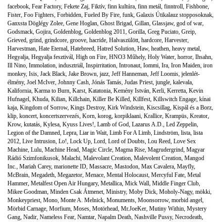
facebook
,
Fear Factory
,
Fekete Zaj
,
Fiktív
,
finn kultúra
,
finn metál
,
finntroll
,
Fishbone
,
Fister
,
Foo Fighters
,
Forbidden
,
Fueled By Fire
,
funk
,
Galaxis Útikalauz stopposoknak
,
Ganxsta Döglégy Zolee
,
Gene Hoglan
,
Ghost Brigad
,
Gillan
,
Glassjaw
,
god of war
,
Godsmack
,
Gojira
,
Goldenblog
,
Goldenblog 2011
,
Gorilla
,
Greg Puciato
,
Greip
,
Grieved
,
grind
,
grindcore
,
groove
,
hacride
,
Halvaszülött
,
hardcore
,
Harvester
,
Harvestman
,
Hate Eternal
,
Hatebreed
,
Hatred Solution
,
Haw
,
heathen
,
heavy metal
,
Hegyalja
,
Hegyalja fesztivál
,
High on Fire
,
HNO3 Műhely
,
Holy Water
,
horror
,
Ihsahn
,
Ill Nino
,
Immolation
,
indusztriál
,
Inspirritation
,
Intronaut
,
Iommi
,
Ira
,
Iron Maiden
,
iron
monkey
,
Isis
,
Jack Black
,
Jake Brown
,
jazz
,
Jeff Hanneman
,
Jeff Loomis
,
jelenlét-
élmény
,
Joel McIver
,
Johnny Cash
,
Jónás Tamás
,
Judas Priest
,
jungle
,
kalevala
,
Kalifornia
,
Karma to Burn
,
Karst
,
Katatonia
,
Kemény István
,
Kerli
,
Kerretta
,
Kevin
Hufnagel
,
Khuda
,
Kilian
,
Killchain
,
Killer Be Killed
,
Killfest
,
Killswitch Engage
,
kínai
kaja
,
Kingdom of Sorrow
,
Kings Destroy
,
Kirk Windstein
,
Kiscsillag
,
Kispál és a Borz
,
klip
,
koncert
,
koncertszervezés
,
Korn
,
korog
,
korpiklaani
,
Krallice
,
Krampüs
,
Kreator
,
Krow
,
kutatás
,
Kylesa
,
Kyuss Lives!
,
Lamb of God
,
Lazarus A.D.
,
Led Zeppelin
,
Legion of the Damned
,
Lepra
,
Liar in Wait
,
Limb For A Limb
,
Lindström
,
lista
,
lista
2012
,
Live Intrusion
,
Lo!
,
Lock Up
,
Lord
,
Lord of Doubts
,
Lou Reed
,
Love Sex
Machine
,
Lulu
,
Machine Head
,
Magic Circle
,
Magma Rise
,
Magrudergrind
,
Magyar
Rádió Szimfonikusok
,
Malachi
,
Malevolant Creation
,
Malevolent Creation
,
Mangod
Inc.
,
Mariah Carey
,
marionette ID
,
Massacre
,
Mastodon
,
Max Cavalera
,
Mayfly
,
McBrain
,
Megadeth
,
Megazetor
,
Menace
,
Mental Holocaust
,
Mercyful Fate
,
Metal
Hammer
,
Metalfest Open Air Hungary
,
Metallica
,
Mick Wall
,
Middle Finger Club
,
Mikee Goodman
,
Minden Csak Átmenet
,
Ministry
,
Moby Dick
,
Moholy-Nagy
,
mökki
,
Monkeypriest
,
Mono
,
Monte A. Melnick
,
Monuments
,
Moonsorrow
,
morbid angel
,
Mörbid Carnage
,
Morfium
,
Moses
,
Motörhead
,
Mr.JoeKer
,
Mutiny Within
,
Mystery
Gang
,
Nadir
,
Nameless Fear
,
Namtar
,
Napalm Death
,
Nashville Pussy
,
Necrodeath
,