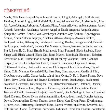
CÍMKEFELHŐ
*shels
,
2012 lemezlista
,
7th Symphony
,
A Storm of Light
,
A&amp;O
,
A38
,
Across
Tundras
,
Admiral Angry
,
Admiral&#039;s Arms
,
Adrenaline Mob
,
Adrian Smith
,
After
All
,
Age of Agony
,
Airbourne
,
Akkezdet Phiai
,
Alcest
,
Alluvion
,
ambient
,
Amon
,
Amon
Amarth
,
Amorphis
,
Anathema
,
Anchor
,
Angel of Death
,
Angertea
,
Anguish
,
Anna
&amp; the Barbies
,
Anneke Van Giersbergen
,
Another Way
,
Anthrax
,
Apocalyptica
,
Aranya
,
Arson Anthem
,
Asphyx
,
Athalaiis
,
Athalay
,
Autopsy
,
Awoken Broken
,
Backyard Babies
,
Bálványvér
,
Bálványvér Booking
,
Beatles
,
befogadásmód
,
Behold...
the Arctopus
,
beköszöntő
,
Beneath The Massacre
,
Benoit
,
between the buried and me
,
Big 4
,
Bison B. C.
,
Black Breath
,
black metal
,
Black Pyramid
,
Black Sabbath
,
Black
Sheep Wall
,
Black Wizard
,
Black-Out
,
Blind Myself
,
Bloodbath
,
Bloodiest
,
Bobafett
,
Bret Easton Ellis
,
Brotherhood of Sleep
,
Bullet for my Valentine
,
Burst
,
Cannibal
Corpse
,
Carcass
,
Casketgarden
,
Casus
,
Cavalera Conspiracy
,
Cephalic Carnage
,
Children of Bodom
,
choice with no voice
,
Chris Ayres
,
Chuck Schuldiner
,
City of
Ships
,
Colin Marston
,
Conan&#039;s First Date
,
Concrete
,
cover
,
Cradle of Filth
,
Crowbar
,
crust
,
cselló
,
Csihar Attila
,
cult of luna
,
Cynic
,
D. R. I.
,
Daniel Kraus
,
Dave
Elitch
,
Dave Grohl
,
Dead and Divine
,
Deadhorse
,
death
,
Death Angel
,
death metal
,
deathcore
,
Deathstars
,
Defending the Tree
,
Deformed Premature
,
Deftones
,
Deicide
,
Demonical
,
Denial of God
,
Depths of Depravity
,
desert rock
,
Destruction
,
Devin
Townsend
,
Devin Townsend Project
,
Dew-Scented
,
Diablo Swing Orchestra
,
Diamond
Head
,
Distrust
,
Dobos Elvira
,
dokumentumfilm
,
doom
,
doom metal
,
Douglas Adams
,
Down
,
Downtrodden
,
Dream Theater
,
drone
,
Dürer Kert
,
Dying Fetus
,
Dysrhythmia
,
E-Force
,
e.s.t.
,
Effrontery
,
Ektomorf
,
Elder
,
Electric Wizard
,
ensiferum
,
Enslaved
,
EP
,
Erik Truffaz Quartet
,
Észtország
,
évértékelő
,
Exhumed
,
Exodikon
,
Exodus
,
eyehategod
,