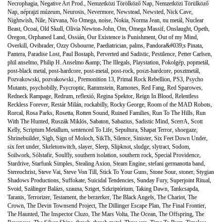
Necrophagia
,
Negative Art Prod.
,
Nemzetközi Törölköző Nap
,
Nemzetközi Törülköző
Nap
,
néprajzi múzeum
,
Neurosis
,
Nevermore
,
Newstead
,
Newsted
,
Nick Cave
,
Nightwish
,
Nile
,
Nirvana
,
No Omega
,
noise
,
Nokia
,
Norma Jean
,
nu metál
,
Nuclear
Beast
,
Ocoai
,
Old Skull
,
Olivia Newton-John
,
Om
,
Omega Massif
,
Onslaught
,
Opeth
,
Oregon
,
Orphaned Land
,
Ossián
,
Our Existence is Punishment
,
Out of my Mind
,
Overkill
,
Ovibrader
,
Ozzy Osbourne
,
Paediatrician
,
palms
,
Pandora&#039;s Pinata
,
Pantera
,
Paradise Lost
,
Paul Bostaph
,
Perverted and Sadistic
,
Pestilence
,
Petter Carlsen
,
phil anselmo
,
Philip H. Anselmo &amp; The Illegals
,
Playstation
,
Pokolgép
,
popmetál
,
post-black metal
,
post-hardcore
,
post-metal
,
post-rock
,
poszt-hardcore
,
posztmetál
,
Pozvakowski
,
pozvakowski.
,
Premonition 13
,
Primal Rock Rebellion
,
PS3
,
Psycho
Mutants
,
psychobilly
,
Psycroptic
,
Rammstein
,
Ramones
,
Red Fang
,
Red Sparowes
,
Redneck Rampage
,
Redrum
,
reflexió
,
Regina Spektor
,
Reign In Blood
,
Relentless
Reckless Forever
,
Restár Milán
,
rockabilly
,
Rocky George
,
Room of the MAD Robots
,
Rorcal
,
Rosa Parks
,
Rosetta
,
Rotten Sound
,
Ruined Families
,
Run To The Hills
,
Run
With The Hunted
,
Ruszák Miklós
,
Sabaton
,
Sabazius
,
Sadistic Mind
,
ScerrA
,
Scott
Kelly
,
Scriptum Metallum
,
sentenced To Life
,
Sepultura
,
Shapat Terror
,
shoegaze
,
Shrinebuilder
,
Sigh
,
Sign of Moloch
,
SikTh
,
Silence
,
Sinister
,
Six Feet Down Under
,
six feet under
,
Skeletonwitch
,
slayer
,
Sleep
,
Slipknot
,
sludge
,
slytract
,
Sodom
,
Soilwork
,
Sólstafir
,
Soulfly
,
southern isolation
,
southern rock
,
Special Providence
,
Stardrive
,
Starfunk Simples
,
Stealing Axion
,
Steam Engine
,
stefani germanotta band
,
Stereochrist
,
Steve Vai
,
Steve Von Till
,
Stick To Your Guns
,
Stone Sour
,
stoner
,
Stygian
Shadows Productions
,
Suffokate
,
Suicidal Tendencies
,
Sunday Fury
,
Superjoint Ritual
,
Svoid
,
Szálinger Balázs
,
szauna
,
Sziget
,
Szkriptórium
,
Taking Dawn
,
Tankcsapda
,
Taranis
,
Terrorizer
,
Testament
,
the berzerker
,
The Black Angels
,
The Chariot
,
The
Crown
,
The Devin Townsend Project
,
The Dillinger Escape Plan
,
The Final Frontier
,
The Haunted
,
The Inspector Cluzo
,
The Mars Volta
,
The Ocean
,
The Offspring
,
The