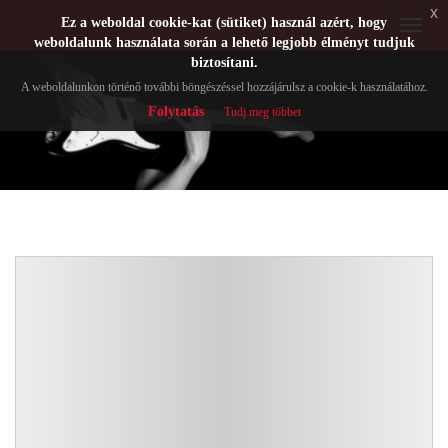
x
Ez a weboldal cookie-kat (sütiket) használ azért, hogy
Toggle
weboldalunk használata során a lehető legjobb élményt tudjuk
navigat
biztosítani.
A weboldalunkon történő további böngészéssel hozzájárulsz a cookie-k használatához.
Folytatás
Tudj meg többet