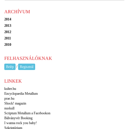
ARCHÍVUM
2014
2013
2012
2011
2010
FELHASZNÁLÓKNAK
/
Belép
Regisztrál
LINKEK
kulter.hu
Encyclopaedia Metallum
prae.hu
Shock! magazin
nuskull
Scriptum Metallum a Facebookon
Bálványvér Booking
I wanna rock you baby!
Szkriptórium