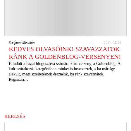
Scriptum Metallum
2011. 08. 08.
KEDVES OLVASÓINK! SZAVAZZATOK
RÁNK A GOLDENBLOG-VERSENYEN!
Elindult a hazai blogoszféra számára kiírt verseny, a Goldenblog. A
kult-szórakozás kategóriában minket is beneveztek, s ha már így
alakult, megtiszteltetésnek éreznénk, ha ránk szavaznátok.
Regisztrá…
KERESÉS