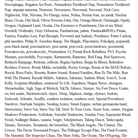
Necrophagia
,
Negative Art Prod.
,
Nemzetközi Törölköző Nap
,
Nemzetközi Törülköző
Nap
,
néprajzi múzeum
,
Neurosis
,
Nevermore
,
Newstead
,
Newsted
,
Nick Cave
,
Nightwish
,
Nile
,
Nirvana
,
No Omega
,
noise
,
Nokia
,
Norma Jean
,
nu metál
,
Nuclear
Beast
,
Ocoai
,
Old Skull
,
Olivia Newton-John
,
Om
,
Omega Massif
,
Onslaught
,
Opeth
,
Oregon
,
Orphaned Land
,
Ossián
,
Our Existence is Punishment
,
Out of my Mind
,
Overkill
,
Ovibrader
,
Ozzy Osbourne
,
Paediatrician
,
palms
,
Pandora&#039;s Pinata
,
Pantera
,
Paradise Lost
,
Paul Bostaph
,
Perverted and Sadistic
,
Pestilence
,
Petter Carlsen
,
phil anselmo
,
Philip H. Anselmo &amp; The Illegals
,
Playstation
,
Pokolgép
,
popmetál
,
post-black metal
,
post-hardcore
,
post-metal
,
post-rock
,
poszt-hardcore
,
posztmetál
,
Pozvakowski
,
pozvakowski.
,
Premonition 13
,
Primal Rock Rebellion
,
PS3
,
Psycho
Mutants
,
psychobilly
,
Psycroptic
,
Rammstein
,
Ramones
,
Red Fang
,
Red Sparowes
,
Redneck Rampage
,
Redrum
,
reflexió
,
Regina Spektor
,
Reign In Blood
,
Relentless
Reckless Forever
,
Restár Milán
,
rockabilly
,
Rocky George
,
Room of the MAD Robots
,
Rorcal
,
Rosa Parks
,
Rosetta
,
Rotten Sound
,
Ruined Families
,
Run To The Hills
,
Run
With The Hunted
,
Ruszák Miklós
,
Sabaton
,
Sabazius
,
Sadistic Mind
,
ScerrA
,
Scott
Kelly
,
Scriptum Metallum
,
sentenced To Life
,
Sepultura
,
Shapat Terror
,
shoegaze
,
Shrinebuilder
,
Sigh
,
Sign of Moloch
,
SikTh
,
Silence
,
Sinister
,
Six Feet Down Under
,
six feet under
,
Skeletonwitch
,
slayer
,
Sleep
,
Slipknot
,
sludge
,
slytract
,
Sodom
,
Soilwork
,
Sólstafir
,
Soulfly
,
southern isolation
,
southern rock
,
Special Providence
,
Stardrive
,
Starfunk Simples
,
Stealing Axion
,
Steam Engine
,
stefani germanotta band
,
Stereochrist
,
Steve Vai
,
Steve Von Till
,
Stick To Your Guns
,
Stone Sour
,
stoner
,
Stygian
Shadows Productions
,
Suffokate
,
Suicidal Tendencies
,
Sunday Fury
,
Superjoint Ritual
,
Svoid
,
Szálinger Balázs
,
szauna
,
Sziget
,
Szkriptórium
,
Taking Dawn
,
Tankcsapda
,
Taranis
,
Terrorizer
,
Testament
,
the berzerker
,
The Black Angels
,
The Chariot
,
The
Crown
,
The Devin Townsend Project
,
The Dillinger Escape Plan
,
The Final Frontier
,
The Haunted
,
The Inspector Cluzo
,
The Mars Volta
,
The Ocean
,
The Offspring
,
The