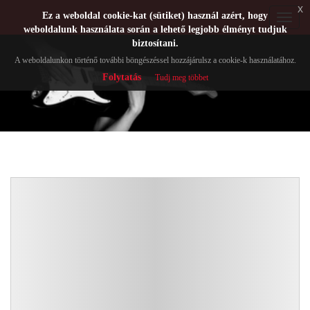
x
Ez a weboldal cookie-kat (sütiket) használ azért, hogy
Toggle
weboldalunk használata során a lehető legjobb élményt tudjuk
navigat
biztosítani.
A weboldalunkon történő további böngészéssel hozzájárulsz a cookie-k használatához.
Folytatás
Tudj meg többet