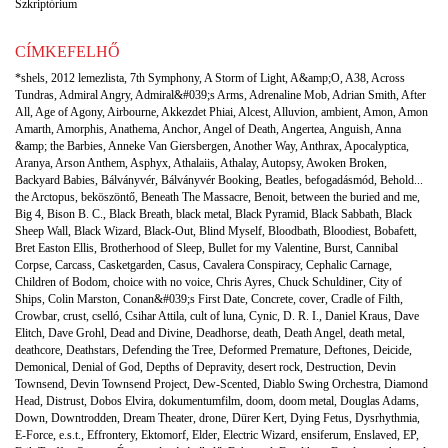
Szkriptórium
CÍMKEFELHŐ
*shels
,
2012 lemezlista
,
7th Symphony
,
A Storm of Light
,
A&amp;O
,
A38
,
Across
Tundras
,
Admiral Angry
,
Admiral&#039;s Arms
,
Adrenaline Mob
,
Adrian Smith
,
After
All
,
Age of Agony
,
Airbourne
,
Akkezdet Phiai
,
Alcest
,
Alluvion
,
ambient
,
Amon
,
Amon
Amarth
,
Amorphis
,
Anathema
,
Anchor
,
Angel of Death
,
Angertea
,
Anguish
,
Anna
&amp; the Barbies
,
Anneke Van Giersbergen
,
Another Way
,
Anthrax
,
Apocalyptica
,
Aranya
,
Arson Anthem
,
Asphyx
,
Athalaiis
,
Athalay
,
Autopsy
,
Awoken Broken
,
Backyard Babies
,
Bálványvér
,
Bálványvér Booking
,
Beatles
,
befogadásmód
,
Behold...
the Arctopus
,
beköszöntő
,
Beneath The Massacre
,
Benoit
,
between the buried and me
,
Big 4
,
Bison B. C.
,
Black Breath
,
black metal
,
Black Pyramid
,
Black Sabbath
,
Black
Sheep Wall
,
Black Wizard
,
Black-Out
,
Blind Myself
,
Bloodbath
,
Bloodiest
,
Bobafett
,
Bret Easton Ellis
,
Brotherhood of Sleep
,
Bullet for my Valentine
,
Burst
,
Cannibal
Corpse
,
Carcass
,
Casketgarden
,
Casus
,
Cavalera Conspiracy
,
Cephalic Carnage
,
Children of Bodom
,
choice with no voice
,
Chris Ayres
,
Chuck Schuldiner
,
City of
Ships
,
Colin Marston
,
Conan&#039;s First Date
,
Concrete
,
cover
,
Cradle of Filth
,
Crowbar
,
crust
,
cselló
,
Csihar Attila
,
cult of luna
,
Cynic
,
D. R. I.
,
Daniel Kraus
,
Dave
Elitch
,
Dave Grohl
,
Dead and Divine
,
Deadhorse
,
death
,
Death Angel
,
death metal
,
deathcore
,
Deathstars
,
Defending the Tree
,
Deformed Premature
,
Deftones
,
Deicide
,
Demonical
,
Denial of God
,
Depths of Depravity
,
desert rock
,
Destruction
,
Devin
Townsend
,
Devin Townsend Project
,
Dew-Scented
,
Diablo Swing Orchestra
,
Diamond
Head
,
Distrust
,
Dobos Elvira
,
dokumentumfilm
,
doom
,
doom metal
,
Douglas Adams
,
Down
,
Downtrodden
,
Dream Theater
,
drone
,
Dürer Kert
,
Dying Fetus
,
Dysrhythmia
,
E-Force
,
e.s.t.
,
Effrontery
,
Ektomorf
,
Elder
,
Electric Wizard
,
ensiferum
,
Enslaved
,
EP
,