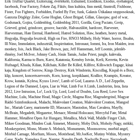
Erik Truffaz Quartet
,
Észtország
,
évértékelő
,
Exhumed
,
Exodikon
,
Exodus
,
eyehategod
,
facebook
,
Fear Factory
,
Fekete Zaj
,
Fiktív
,
finn kultúra
,
finn metál
,
finntroll
,
Fishbone
,
Fister
,
Foo Fighters
,
Forbidden
,
Fueled By Fire
,
funk
,
Galaxis Útikalauz stopposoknak
,
Ganxsta Döglégy Zolee
,
Gene Hoglan
,
Ghost Brigad
,
Gillan
,
Glassjaw
,
god of war
,
Godsmack
,
Gojira
,
Goldenblog
,
Goldenblog 2011
,
Gorilla
,
Greg Puciato
,
Greip
,
Grieved
,
grind
,
grindcore
,
groove
,
hacride
,
Halvaszülött
,
hardcore
,
Harvester
,
Harvestman
,
Hate Eternal
,
Hatebreed
,
Hatred Solution
,
Haw
,
heathen
,
heavy metal
,
Hegyalja
,
Hegyalja fesztivál
,
High on Fire
,
HNO3 Műhely
,
Holy Water
,
horror
,
Ihsahn
,
Ill Nino
,
Immolation
,
indusztriál
,
Inspirritation
,
Intronaut
,
Iommi
,
Ira
,
Iron Maiden
,
iron
monkey
,
Isis
,
Jack Black
,
Jake Brown
,
jazz
,
Jeff Hanneman
,
Jeff Loomis
,
jelenlét-
élmény
,
Joel McIver
,
Johnny Cash
,
Jónás Tamás
,
Judas Priest
,
jungle
,
kalevala
,
Kalifornia
,
Karma to Burn
,
Karst
,
Katatonia
,
Kemény István
,
Kerli
,
Kerretta
,
Kevin
Hufnagel
,
Khuda
,
Kilian
,
Killchain
,
Killer Be Killed
,
Killfest
,
Killswitch Engage
,
kínai
kaja
,
Kingdom of Sorrow
,
Kings Destroy
,
Kirk Windstein
,
Kiscsillag
,
Kispál és a Borz
,
klip
,
koncert
,
koncertszervezés
,
Korn
,
korog
,
korpiklaani
,
Krallice
,
Krampüs
,
Kreator
,
Krow
,
kutatás
,
Kylesa
,
Kyuss Lives!
,
Lamb of God
,
Lazarus A.D.
,
Led Zeppelin
,
Legion of the Damned
,
Lepra
,
Liar in Wait
,
Limb For A Limb
,
Lindström
,
lista
,
lista
2012
,
Live Intrusion
,
Lo!
,
Lock Up
,
Lord
,
Lord of Doubts
,
Lou Reed
,
Love Sex
Machine
,
Lulu
,
Machine Head
,
Magic Circle
,
Magma Rise
,
Magrudergrind
,
Magyar
Rádió Szimfonikusok
,
Malachi
,
Malevolant Creation
,
Malevolent Creation
,
Mangod
Inc.
,
Mariah Carey
,
marionette ID
,
Massacre
,
Mastodon
,
Max Cavalera
,
Mayfly
,
McBrain
,
Megadeth
,
Megazetor
,
Menace
,
Mental Holocaust
,
Mercyful Fate
,
Metal
Hammer
,
Metalfest Open Air Hungary
,
Metallica
,
Mick Wall
,
Middle Finger Club
,
Mikee Goodman
,
Minden Csak Átmenet
,
Ministry
,
Moby Dick
,
Moholy-Nagy
,
mökki
,
Monkeypriest
,
Mono
,
Monte A. Melnick
,
Monuments
,
Moonsorrow
,
morbid angel
,
Mörbid Carnage
,
Morfium
,
Moses
,
Motörhead
,
Mr.JoeKer
,
Mutiny Within
,
Mystery
Gang
,
Nadir
,
Nameless Fear
,
Namtar
,
Napalm Death
,
Nashville Pussy
,
Necrodeath
,