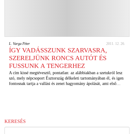
L. Varga Péter
2011. 12. 26.
ÍGY VADÁSSZUNK SZARVASRA,
SZERELJÜNK RONCS AUTÓT ÉS
FUSSUNK A TENGERHEZ
A cím kissé megtévesztő, pontatlan: az alábbiakban a szetukról lesz
szó, mely népcsoport Észtország délkeleti tartományában él, és igen
fontosnak tartja a vallási és zenei hagyomány ápolását, ami első…
KERESÉS