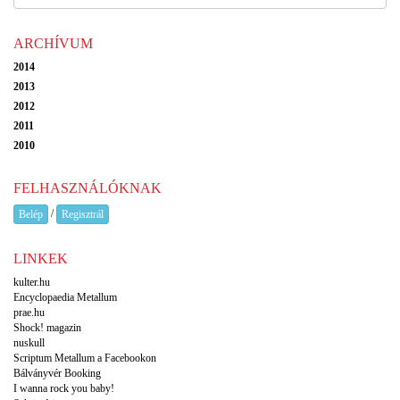
ARCHÍVUM
2014
2013
2012
2011
2010
FELHASZNÁLÓKNAK
/
Belép
Regisztrál
LINKEK
kulter.hu
Encyclopaedia Metallum
prae.hu
Shock! magazin
nuskull
Scriptum Metallum a Facebookon
Bálványvér Booking
I wanna rock you baby!