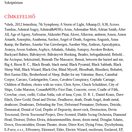
Szkriptórium
CÍMKEFELHŐ
*shels
,
2012 lemezlista
,
7th Symphony
,
A Storm of Light
,
A&amp;O
,
A38
,
Across
Tundras
,
Admiral Angry
,
Admiral&#039;s Arms
,
Adrenaline Mob
,
Adrian Smith
,
After
All
,
Age of Agony
,
Airbourne
,
Akkezdet Phiai
,
Alcest
,
Alluvion
,
ambient
,
Amon
,
Amon
Amarth
,
Amorphis
,
Anathema
,
Anchor
,
Angel of Death
,
Angertea
,
Anguish
,
Anna
&amp; the Barbies
,
Anneke Van Giersbergen
,
Another Way
,
Anthrax
,
Apocalyptica
,
Aranya
,
Arson Anthem
,
Asphyx
,
Athalaiis
,
Athalay
,
Autopsy
,
Awoken Broken
,
Backyard Babies
,
Bálványvér
,
Bálványvér Booking
,
Beatles
,
befogadásmód
,
Behold...
the Arctopus
,
beköszöntő
,
Beneath The Massacre
,
Benoit
,
between the buried and me
,
Big 4
,
Bison B. C.
,
Black Breath
,
black metal
,
Black Pyramid
,
Black Sabbath
,
Black
Sheep Wall
,
Black Wizard
,
Black-Out
,
Blind Myself
,
Bloodbath
,
Bloodiest
,
Bobafett
,
Bret Easton Ellis
,
Brotherhood of Sleep
,
Bullet for my Valentine
,
Burst
,
Cannibal
Corpse
,
Carcass
,
Casketgarden
,
Casus
,
Cavalera Conspiracy
,
Cephalic Carnage
,
Children of Bodom
,
choice with no voice
,
Chris Ayres
,
Chuck Schuldiner
,
City of
Ships
,
Colin Marston
,
Conan&#039;s First Date
,
Concrete
,
cover
,
Cradle of Filth
,
Crowbar
,
crust
,
cselló
,
Csihar Attila
,
cult of luna
,
Cynic
,
D. R. I.
,
Daniel Kraus
,
Dave
Elitch
,
Dave Grohl
,
Dead and Divine
,
Deadhorse
,
death
,
Death Angel
,
death metal
,
deathcore
,
Deathstars
,
Defending the Tree
,
Deformed Premature
,
Deftones
,
Deicide
,
Demonical
,
Denial of God
,
Depths of Depravity
,
desert rock
,
Destruction
,
Devin
Townsend
,
Devin Townsend Project
,
Dew-Scented
,
Diablo Swing Orchestra
,
Diamond
Head
,
Distrust
,
Dobos Elvira
,
dokumentumfilm
,
doom
,
doom metal
,
Douglas Adams
,
Down
,
Downtrodden
,
Dream Theater
,
drone
,
Dürer Kert
,
Dying Fetus
,
Dysrhythmia
,
E-Force
,
e.s.t.
,
Effrontery
,
Ektomorf
,
Elder
,
Electric Wizard
,
ensiferum
,
Enslaved
,
EP
,