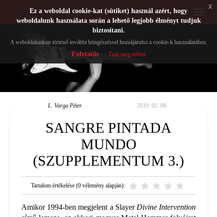
x
Ez a weboldal cookie-kat (sütiket) használ azért, hogy
Toggle
weboldalunk használata során a lehető legjobb élményt tudjuk
navigat
biztosítani.
A weboldalunkon történő további böngészéssel hozzájárulsz a cookie-k használatához.
Folytatás
Tudj meg többet
L. Varga Péter
2010. 02. 08.
SANGRE PINTADA
MUNDO
(SZUPPLEMENTUM 3.)
Tartalom értékelése (0 vélemény alapján):
Amikor 1994-ben megjelent a Slayer
Divine Intervention