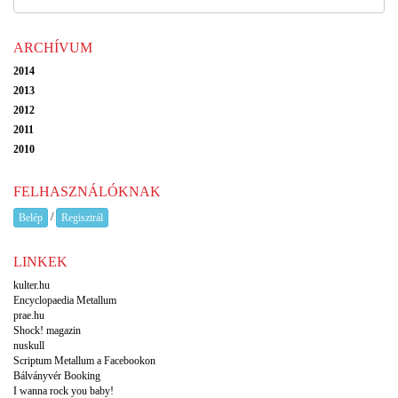
ARCHÍVUM
2014
2013
2012
2011
2010
FELHASZNÁLÓKNAK
/
Belép
Regisztrál
LINKEK
kulter.hu
Encyclopaedia Metallum
prae.hu
Shock! magazin
nuskull
Scriptum Metallum a Facebookon
Bálványvér Booking
I wanna rock you baby!