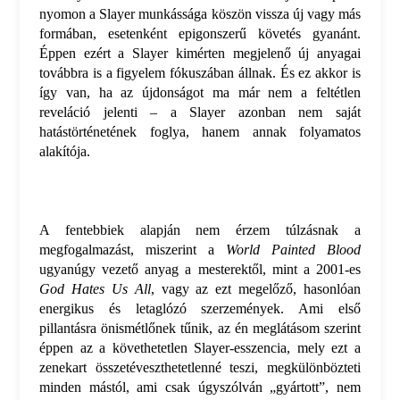
nyomon a Slayer munkássága köszön vissza új vagy más
formában, esetenként epigonszerű követés gyanánt.
Éppen ezért a Slayer kimérten megjelenő új anyagai
továbbra is a figyelem fókuszában állnak. És ez akkor is
így van, ha az újdonságot ma már nem a feltétlen
reveláció jelenti – a Slayer azonban nem saját
hatástörténetének foglya, hanem annak folyamatos
alakítója.
A fentebbiek alapján nem érzem túlzásnak a
megfogalmazást, miszerint a
World Painted Blood
ugyanúgy vezető anyag a mesterektől, mint a 2001-es
God Hates Us All
, vagy az ezt megelőző, hasonlóan
energikus és letaglózó szerzemények. Ami első
pillantásra önismétlőnek tűnik, az én meglátásom szerint
éppen az a követhetetlen Slayer-esszencia, mely ezt a
zenekart összetéveszthetetlenné teszi, megkülönbözteti
minden mástól, ami csak úgyszólván „gyártott”, nem