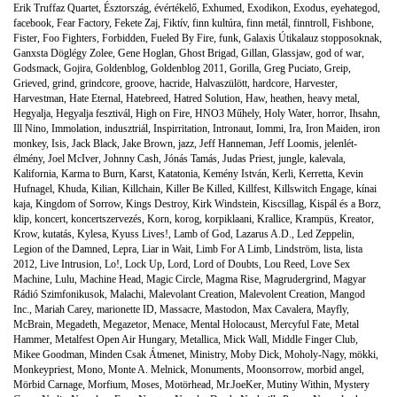
Erik Truffaz Quartet
,
Észtország
,
évértékelő
,
Exhumed
,
Exodikon
,
Exodus
,
eyehategod
,
facebook
,
Fear Factory
,
Fekete Zaj
,
Fiktív
,
finn kultúra
,
finn metál
,
finntroll
,
Fishbone
,
Fister
,
Foo Fighters
,
Forbidden
,
Fueled By Fire
,
funk
,
Galaxis Útikalauz stopposoknak
,
Ganxsta Döglégy Zolee
,
Gene Hoglan
,
Ghost Brigad
,
Gillan
,
Glassjaw
,
god of war
,
Godsmack
,
Gojira
,
Goldenblog
,
Goldenblog 2011
,
Gorilla
,
Greg Puciato
,
Greip
,
Grieved
,
grind
,
grindcore
,
groove
,
hacride
,
Halvaszülött
,
hardcore
,
Harvester
,
Harvestman
,
Hate Eternal
,
Hatebreed
,
Hatred Solution
,
Haw
,
heathen
,
heavy metal
,
Hegyalja
,
Hegyalja fesztivál
,
High on Fire
,
HNO3 Műhely
,
Holy Water
,
horror
,
Ihsahn
,
Ill Nino
,
Immolation
,
indusztriál
,
Inspirritation
,
Intronaut
,
Iommi
,
Ira
,
Iron Maiden
,
iron
monkey
,
Isis
,
Jack Black
,
Jake Brown
,
jazz
,
Jeff Hanneman
,
Jeff Loomis
,
jelenlét-
élmény
,
Joel McIver
,
Johnny Cash
,
Jónás Tamás
,
Judas Priest
,
jungle
,
kalevala
,
Kalifornia
,
Karma to Burn
,
Karst
,
Katatonia
,
Kemény István
,
Kerli
,
Kerretta
,
Kevin
Hufnagel
,
Khuda
,
Kilian
,
Killchain
,
Killer Be Killed
,
Killfest
,
Killswitch Engage
,
kínai
kaja
,
Kingdom of Sorrow
,
Kings Destroy
,
Kirk Windstein
,
Kiscsillag
,
Kispál és a Borz
,
klip
,
koncert
,
koncertszervezés
,
Korn
,
korog
,
korpiklaani
,
Krallice
,
Krampüs
,
Kreator
,
Krow
,
kutatás
,
Kylesa
,
Kyuss Lives!
,
Lamb of God
,
Lazarus A.D.
,
Led Zeppelin
,
Legion of the Damned
,
Lepra
,
Liar in Wait
,
Limb For A Limb
,
Lindström
,
lista
,
lista
2012
,
Live Intrusion
,
Lo!
,
Lock Up
,
Lord
,
Lord of Doubts
,
Lou Reed
,
Love Sex
Machine
,
Lulu
,
Machine Head
,
Magic Circle
,
Magma Rise
,
Magrudergrind
,
Magyar
Rádió Szimfonikusok
,
Malachi
,
Malevolant Creation
,
Malevolent Creation
,
Mangod
Inc.
,
Mariah Carey
,
marionette ID
,
Massacre
,
Mastodon
,
Max Cavalera
,
Mayfly
,
McBrain
,
Megadeth
,
Megazetor
,
Menace
,
Mental Holocaust
,
Mercyful Fate
,
Metal
Hammer
,
Metalfest Open Air Hungary
,
Metallica
,
Mick Wall
,
Middle Finger Club
,
Mikee Goodman
,
Minden Csak Átmenet
,
Ministry
,
Moby Dick
,
Moholy-Nagy
,
mökki
,
Monkeypriest
,
Mono
,
Monte A. Melnick
,
Monuments
,
Moonsorrow
,
morbid angel
,
Mörbid Carnage
,
Morfium
,
Moses
,
Motörhead
,
Mr.JoeKer
,
Mutiny Within
,
Mystery