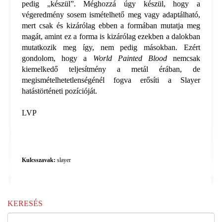
pedig „készül”. Méghozzá úgy készül, hogy a
végeredmény sosem ismételhető meg vagy adaptálható,
mert csak és kizárólag ebben a formában mutatja meg
magát, amint ez a forma is kizárólag ezekben a dalokban
mutatkozik meg így, nem pedig másokban. Ezért
gondolom, hogy a
World Painted Blood
nemcsak
kiemelkedő teljesítmény a metál érában, de
megismételhetetlenségénél fogva erősíti a Slayer
hatástörténeti pozícióját.
LVP
Kulcsszavak:
slayer
KERESÉS