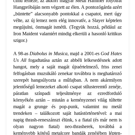
című lemeze, az akkori magyar Metal Hammer folyóirat
Hangpróbáján nem végzett az élen. A pontozógárda azért
„büntette” alacsonyabb pontokkal a csapatot, mert úgy
vélte, az új lemez nem elég innovatív, a Slayer képtelen
megújulni, önmagát ismétli. (Tegyük hozzá, például az
Iron Maident valamiért mindig elkerüli a hasonló kritikus
szigor.)
A 98-as
Diabolus in Musica
, majd a 2001-es
God Hates
Us All
fogadtatása aztán az abbéli lelkesedésnek adott
hangot, mely a saját magát újraértelmező, friss zenei
felfogásban muzsikáló zenekar továbbra is meghatározó
szerepét hangsúlyozta a műfajban. A nem akármilyen
jelentőségű lemezeket alkotó csapat stílusteremtő zenéje,
páratlan színpadi teljesítménye az ezredforduló
környékén aztán – miután a keményzenei világ túltette
magát a grunge és pop-punk, valamint nu metál
trendeken – találkozott saját hatástörténetével: a mai
napig thrash-reneszánszt élünk, s a fiatal (és már nem is
olyan nagyon fiatal) neo-thrasherek, továbbá a
keményebb kötésű metalcore bandák zenéjében lépten-