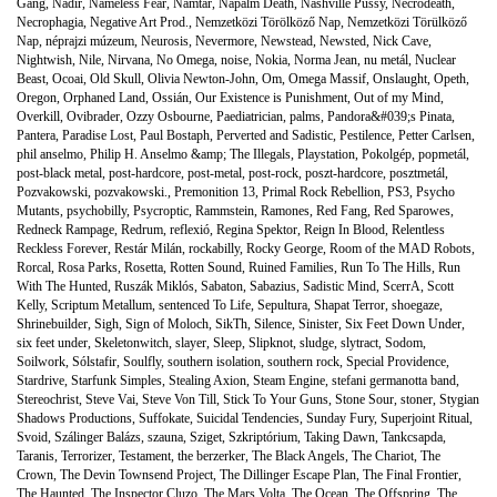
Gang
,
Nadir
,
Nameless Fear
,
Namtar
,
Napalm Death
,
Nashville Pussy
,
Necrodeath
,
Necrophagia
,
Negative Art Prod.
,
Nemzetközi Törölköző Nap
,
Nemzetközi Törülköző
Nap
,
néprajzi múzeum
,
Neurosis
,
Nevermore
,
Newstead
,
Newsted
,
Nick Cave
,
Nightwish
,
Nile
,
Nirvana
,
No Omega
,
noise
,
Nokia
,
Norma Jean
,
nu metál
,
Nuclear
Beast
,
Ocoai
,
Old Skull
,
Olivia Newton-John
,
Om
,
Omega Massif
,
Onslaught
,
Opeth
,
Oregon
,
Orphaned Land
,
Ossián
,
Our Existence is Punishment
,
Out of my Mind
,
Overkill
,
Ovibrader
,
Ozzy Osbourne
,
Paediatrician
,
palms
,
Pandora&#039;s Pinata
,
Pantera
,
Paradise Lost
,
Paul Bostaph
,
Perverted and Sadistic
,
Pestilence
,
Petter Carlsen
,
phil anselmo
,
Philip H. Anselmo &amp; The Illegals
,
Playstation
,
Pokolgép
,
popmetál
,
post-black metal
,
post-hardcore
,
post-metal
,
post-rock
,
poszt-hardcore
,
posztmetál
,
Pozvakowski
,
pozvakowski.
,
Premonition 13
,
Primal Rock Rebellion
,
PS3
,
Psycho
Mutants
,
psychobilly
,
Psycroptic
,
Rammstein
,
Ramones
,
Red Fang
,
Red Sparowes
,
Redneck Rampage
,
Redrum
,
reflexió
,
Regina Spektor
,
Reign In Blood
,
Relentless
Reckless Forever
,
Restár Milán
,
rockabilly
,
Rocky George
,
Room of the MAD Robots
,
Rorcal
,
Rosa Parks
,
Rosetta
,
Rotten Sound
,
Ruined Families
,
Run To The Hills
,
Run
With The Hunted
,
Ruszák Miklós
,
Sabaton
,
Sabazius
,
Sadistic Mind
,
ScerrA
,
Scott
Kelly
,
Scriptum Metallum
,
sentenced To Life
,
Sepultura
,
Shapat Terror
,
shoegaze
,
Shrinebuilder
,
Sigh
,
Sign of Moloch
,
SikTh
,
Silence
,
Sinister
,
Six Feet Down Under
,
six feet under
,
Skeletonwitch
,
slayer
,
Sleep
,
Slipknot
,
sludge
,
slytract
,
Sodom
,
Soilwork
,
Sólstafir
,
Soulfly
,
southern isolation
,
southern rock
,
Special Providence
,
Stardrive
,
Starfunk Simples
,
Stealing Axion
,
Steam Engine
,
stefani germanotta band
,
Stereochrist
,
Steve Vai
,
Steve Von Till
,
Stick To Your Guns
,
Stone Sour
,
stoner
,
Stygian
Shadows Productions
,
Suffokate
,
Suicidal Tendencies
,
Sunday Fury
,
Superjoint Ritual
,
Svoid
,
Szálinger Balázs
,
szauna
,
Sziget
,
Szkriptórium
,
Taking Dawn
,
Tankcsapda
,
Taranis
,
Terrorizer
,
Testament
,
the berzerker
,
The Black Angels
,
The Chariot
,
The
Crown
,
The Devin Townsend Project
,
The Dillinger Escape Plan
,
The Final Frontier
,
The Haunted
,
The Inspector Cluzo
,
The Mars Volta
,
The Ocean
,
The Offspring
,
The