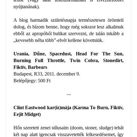
nyújtanának).
A blog harmadik születésnapja természetesen örömteli
dolog, és bízom benne, hogy még sokszor lesz alkalmuk
ebből az apropóból bulikat szervezni, de talán inkább a
„kevesebb néha több”-elvét kellene követniük.
Urania, Dűne, Spacedust, Head For The Sun,
Burning Full Throttle, Twin Cobra, Stonedirt,
Fiktív, Barbears
Budapest, R33, 2011. december 9.
Belépőjegy: 500 Ft
–-
Clint Eastwood kar(iz)mája (Karma To Burn, Fiktív,
Eejit Midget)
Hőn szeretett zenei stílusaim (doom, stoner, sludge) tehát
két nap alatt igencsak visszavetették lelkesedésemet, így