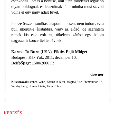
csapkodni. Jött is a bónusz, ami után mindenki legalább
olyan boldognak és lelazultnak tűnt, mintha most szívott
volna el egy nagy adag füvet.
Persze összehasonlítási alapom nincsen, nem tudom, ez a
buli sikerült-e állatabbra, vagy az előző, de szerintem
remek kis este volt ez, tökéletes zárása egy halom
nagyszerű koncerttel teli évnek.
Karma To Burn
(USA),
Fiktív, Eejit Midget
Budapest, Kék Yuk, 2011. december 10.
Belépőjegy: 1500/2000 Ft
downer
Kulcsszavak:
stoner
,
Wino
,
Karma to Burn
,
Magma Rise
,
Premonition 13
,
Sunday Fury
,
Urania
,
Fiktív
,
Twin Cobra
KERESÉS