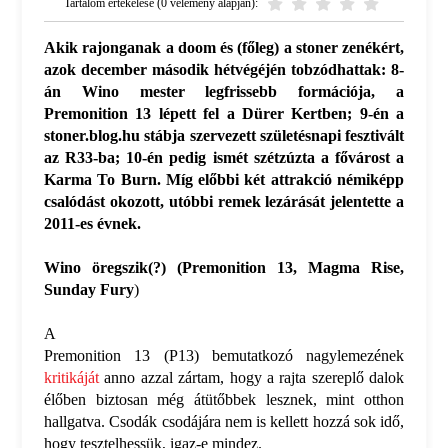
Tartalom értékelése (0 vélemény alapján):
Akik rajonganak a doom és (főleg) a stoner zenékért,
azok december második hétvégéjén tobzódhattak: 8-
án Wino mester legfrissebb formációja, a
Premonition 13 lépett fel a Dürer Kertben; 9-én a
stoner.blog.hu stábja szervezett születésnapi fesztivált
az R33-ba; 10-én pedig ismét szétzúzta a fővárost a
Karma To Burn. Míg előbbi két attrakció némiképp
csalódást okozott, utóbbi remek lezárását jelentette a
2011-es évnek.
Wino öregszik(?) (Premonition 13, Magma Rise,
Sunday Fury
)
A
Premonition 13 (P13) bemutatkozó nagylemezének
kritikáját
anno azzal zártam, hogy a rajta szereplő dalok
élőben biztosan még átütőbbek lesznek, mint otthon
hallgatva. Csodák csodájára nem is kellett hozzá sok idő,
hogy tesztelhessük, igaz-e mindez.