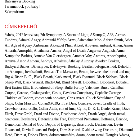
Bálványvér Booking
I wanna rock you baby!
Szkriptórium
CÍMKEFELHŐ
*shels
,
2012 lemezlista
,
7th Symphony
,
A Storm of Light
,
A&amp;O
,
A38
,
Across
Tundras
,
Admiral Angry
,
Admiral&#039;s Arms
,
Adrenaline Mob
,
Adrian Smith
,
After
All
,
Age of Agony
,
Airbourne
,
Akkezdet Phiai
,
Alcest
,
Alluvion
,
ambient
,
Amon
,
Amon
Amarth
,
Amorphis
,
Anathema
,
Anchor
,
Angel of Death
,
Angertea
,
Anguish
,
Anna
&amp; the Barbies
,
Anneke Van Giersbergen
,
Another Way
,
Anthrax
,
Apocalyptica
,
Aranya
,
Arson Anthem
,
Asphyx
,
Athalaiis
,
Athalay
,
Autopsy
,
Awoken Broken
,
Backyard Babies
,
Bálványvér
,
Bálványvér Booking
,
Beatles
,
befogadásmód
,
Behold...
the Arctopus
,
beköszöntő
,
Beneath The Massacre
,
Benoit
,
between the buried and me
,
Big 4
,
Bison B. C.
,
Black Breath
,
black metal
,
Black Pyramid
,
Black Sabbath
,
Black
Sheep Wall
,
Black Wizard
,
Black-Out
,
Blind Myself
,
Bloodbath
,
Bloodiest
,
Bobafett
,
Bret Easton Ellis
,
Brotherhood of Sleep
,
Bullet for my Valentine
,
Burst
,
Cannibal
Corpse
,
Carcass
,
Casketgarden
,
Casus
,
Cavalera Conspiracy
,
Cephalic Carnage
,
Children of Bodom
,
choice with no voice
,
Chris Ayres
,
Chuck Schuldiner
,
City of
Ships
,
Colin Marston
,
Conan&#039;s First Date
,
Concrete
,
cover
,
Cradle of Filth
,
Crowbar
,
crust
,
cselló
,
Csihar Attila
,
cult of luna
,
Cynic
,
D. R. I.
,
Daniel Kraus
,
Dave
Elitch
,
Dave Grohl
,
Dead and Divine
,
Deadhorse
,
death
,
Death Angel
,
death metal
,
deathcore
,
Deathstars
,
Defending the Tree
,
Deformed Premature
,
Deftones
,
Deicide
,
Demonical
,
Denial of God
,
Depths of Depravity
,
desert rock
,
Destruction
,
Devin
Townsend
,
Devin Townsend Project
,
Dew-Scented
,
Diablo Swing Orchestra
,
Diamond
Head
,
Distrust
,
Dobos Elvira
,
dokumentumfilm
,
doom
,
doom metal
,
Douglas Adams
,