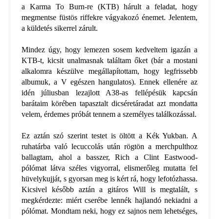
a Karma To Burn-re (KTB) hárult a feladat, hogy
megmentse füstös riffekre vágyakozó énemet. Jelentem,
a küldetés sikerrel zárult.
Mindez úgy, hogy lemezen sosem kedveltem igazán a
KTB-t, kicsit unalmasnak találtam őket (bár a mostani
alkalomra készülve megállapítottam, hogy legfrissebb
albumuk, a V egészen hangulatos). Ennek ellenére az
idén júliusban lezajlott A38-as fellépésük kapcsán
barátaim körében tapasztalt dicséretáradat azt mondatta
velem, érdemes próbát tennem a személyes találkozással.
Ez aztán szó szerint testet is öltött a Kék Yukban. A
ruhatárba való lecuccolás után rögtön a merchpulthoz
ballagtam, ahol a basszer, Rich a Clint Eastwood-
pólómat látva széles vigyorral, elismerőleg mutatta fel
hüvelykujját, s gyorsan meg is kért rá, hogy lefotózhassa.
Kicsivel később aztán a gitáros Will is megtalált, s
megkérdezte: miért cserébe lennék hajlandó nekiadni a
pólómat. Mondtam neki, hogy ez sajnos nem lehetséges,