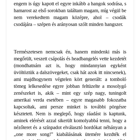
engem is úgy kapott el egyre inkább a hangok sodrása, s
hamarost az első sorokban találtam magam, míg végül be
nem verekedtem magam középre, ahol – csodák
csodájára – szépen és arányosan szólt minden hangszer.
Természetesen nemcsak én, hanem mindenki más is
megőrült, veszett csápolás és headbangelés vette kezdetét
(mondhatnám azt is, hogy mindannyian egyként
üvöltöztük a dalszövegeket, csak hát azok itt nincsenek),
ami majdhogynem végtelen kört generált: a tomboló
tömeg lelkesedése egyre jobban feltüzelte a mosolygó
zenészeket is, akik – mint egy szép nagy, tuningolt
amerikai verda esetében – egyre magasabb fokozatba
kapcsoltak, ami persze minket is további pörgésre
késztetett. Nem is meglepő, hogy ráadást is kaptunk,
aminek elérését azzal sikerült komolyabbá tenni, hogy a
nézőteret és a színpadot elválasztó hordókat néhányan a
„one more song!” kiabálásának ütemére kezdték el