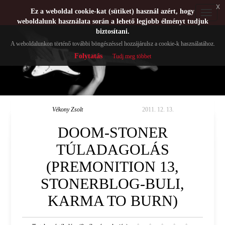
x
Ez a weboldal cookie-kat (sütiket) használ azért, hogy
Toggle
weboldalunk használata során a lehető legjobb élményt tudjuk
navigat
biztosítani.
A weboldalunkon történő további böngészéssel hozzájárulsz a cookie-k használatához.
Folytatás
Tudj meg többet
Vékony Zsolt
2011. 12. 13.
DOOM-STONER
TÚLADAGOLÁS
(PREMONITION 13,
STONERBLOG-BULI,
KARMA TO BURN)