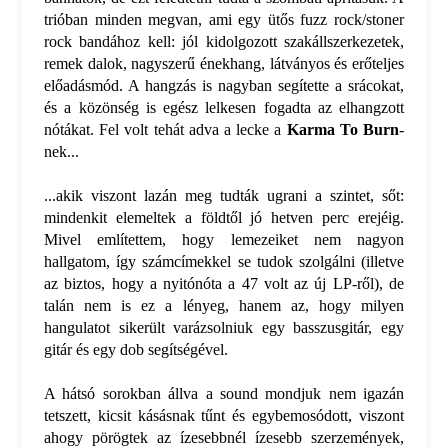
trióban minden megvan, ami egy ütős fuzz rock/stoner
rock bandához kell: jól kidolgozott szakállszerkezetek,
remek dalok, nagyszerű énekhang, látványos és erőteljes
előadásmód. A hangzás is nagyban segítette a srácokat,
és a közönség is egész lelkesen fogadta az elhangzott
nótákat. Fel volt tehát adva a lecke a
Karma To Burn
-
nek...
...akik viszont lazán meg tudták ugrani a szintet, sőt:
mindenkit elemeltek a földtől jó hetven perc erejéig.
Mivel említettem, hogy lemezeiket nem nagyon
hallgatom, így számcímekkel se tudok szolgálni (illetve
az biztos, hogy a nyitónóta a 47 volt az új LP-ről), de
talán nem is ez a lényeg, hanem az, hogy milyen
hangulatot sikerült varázsolniuk egy basszusgitár, egy
gitár és egy dob segítségével.
A hátsó sorokban állva a sound mondjuk nem igazán
tetszett, kicsit kásásnak tűnt és egybemosódott, viszont
ahogy pörögtek az ízesebbnél ízesebb szerzemények,