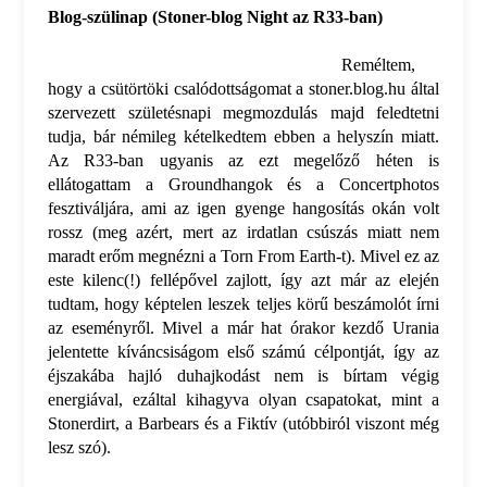
Blog-szülinap (Stoner-blog Night az R33-ban)
Reméltem,
hogy a csütörtöki csalódottságomat a stoner.blog.hu által
szervezett születésnapi megmozdulás majd feledtetni
tudja, bár némileg kételkedtem ebben a helyszín miatt.
Az R33-ban ugyanis az ezt megelőző héten is
ellátogattam a Groundhangok és a Concertphotos
fesztiváljára, ami az igen gyenge hangosítás okán volt
rossz (meg azért, mert az irdatlan csúszás miatt nem
maradt erőm megnézni a Torn From Earth-t). Mivel ez az
este kilenc(!) fellépővel zajlott, így azt már az elején
tudtam, hogy képtelen leszek teljes körű beszámolót írni
az eseményről. Mivel a már hat órakor kezdő Urania
jelentette kíváncsiságom első számú célpontját, így az
éjszakába hajló duhajkodást nem is bírtam végig
energiával, ezáltal kihagyva olyan csapatokat, mint a
Stonerdirt, a Barbears és a Fiktív (utóbbiról viszont még
lesz szó).