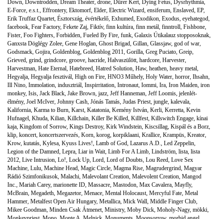
Down
,
Downtrodden
,
Dream Theater
,
drone
,
Dürer Kert
,
Dying Fetus
,
Dysrhythmia
,
E-Force
,
e.s.t.
,
Effrontery
,
Ektomorf
,
Elder
,
Electric Wizard
,
ensiferum
,
Enslaved
,
EP
,
Erik Truffaz Quartet
,
Észtország
,
évértékelő
,
Exhumed
,
Exodikon
,
Exodus
,
eyehategod
,
facebook
,
Fear Factory
,
Fekete Zaj
,
Fiktív
,
finn kultúra
,
finn metál
,
finntroll
,
Fishbone
,
Fister
,
Foo Fighters
,
Forbidden
,
Fueled By Fire
,
funk
,
Galaxis Útikalauz stopposoknak
,
Ganxsta Döglégy Zolee
,
Gene Hoglan
,
Ghost Brigad
,
Gillan
,
Glassjaw
,
god of war
,
Godsmack
,
Gojira
,
Goldenblog
,
Goldenblog 2011
,
Gorilla
,
Greg Puciato
,
Greip
,
Grieved
,
grind
,
grindcore
,
groove
,
hacride
,
Halvaszülött
,
hardcore
,
Harvester
,
Harvestman
,
Hate Eternal
,
Hatebreed
,
Hatred Solution
,
Haw
,
heathen
,
heavy metal
,
Hegyalja
,
Hegyalja fesztivál
,
High on Fire
,
HNO3 Műhely
,
Holy Water
,
horror
,
Ihsahn
,
Ill Nino
,
Immolation
,
indusztriál
,
Inspirritation
,
Intronaut
,
Iommi
,
Ira
,
Iron Maiden
,
iron
monkey
,
Isis
,
Jack Black
,
Jake Brown
,
jazz
,
Jeff Hanneman
,
Jeff Loomis
,
jelenlét-
élmény
,
Joel McIver
,
Johnny Cash
,
Jónás Tamás
,
Judas Priest
,
jungle
,
kalevala
,
Kalifornia
,
Karma to Burn
,
Karst
,
Katatonia
,
Kemény István
,
Kerli
,
Kerretta
,
Kevin
Hufnagel
,
Khuda
,
Kilian
,
Killchain
,
Killer Be Killed
,
Killfest
,
Killswitch Engage
,
kínai
kaja
,
Kingdom of Sorrow
,
Kings Destroy
,
Kirk Windstein
,
Kiscsillag
,
Kispál és a Borz
,
klip
,
koncert
,
koncertszervezés
,
Korn
,
korog
,
korpiklaani
,
Krallice
,
Krampüs
,
Kreator
,
Krow
,
kutatás
,
Kylesa
,
Kyuss Lives!
,
Lamb of God
,
Lazarus A.D.
,
Led Zeppelin
,
Legion of the Damned
,
Lepra
,
Liar in Wait
,
Limb For A Limb
,
Lindström
,
lista
,
lista
2012
,
Live Intrusion
,
Lo!
,
Lock Up
,
Lord
,
Lord of Doubts
,
Lou Reed
,
Love Sex
Machine
,
Lulu
,
Machine Head
,
Magic Circle
,
Magma Rise
,
Magrudergrind
,
Magyar
Rádió Szimfonikusok
,
Malachi
,
Malevolant Creation
,
Malevolent Creation
,
Mangod
Inc.
,
Mariah Carey
,
marionette ID
,
Massacre
,
Mastodon
,
Max Cavalera
,
Mayfly
,
McBrain
,
Megadeth
,
Megazetor
,
Menace
,
Mental Holocaust
,
Mercyful Fate
,
Metal
Hammer
,
Metalfest Open Air Hungary
,
Metallica
,
Mick Wall
,
Middle Finger Club
,
Mikee Goodman
,
Minden Csak Átmenet
,
Ministry
,
Moby Dick
,
Moholy-Nagy
,
mökki
,
Monkeypriest
,
Mono
,
Monte A. Melnick
,
Monuments
,
Moonsorrow
,
morbid angel
,