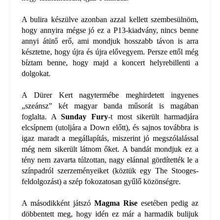
A bulira készülve azonban azzal kellett szembesülnöm,
hogy annyira mégse jó ez a P13-kiadvány, nincs benne
annyi átütő erő, ami mondjuk hosszabb távon is arra
késztetne, hogy újra és újra elővegyem. Persze ettől még
bíztam benne, hogy majd a koncert helyrebillenti a
dolgokat.
A Dürer Kert nagytermébe meghirdetett ingyenes
„szeánsz” két magyar banda műsorát is magában
foglalta. A
Sunday Fury
-t most sikerült harmadjára
elcsípnem (utoljára a Down előtt), és sajnos továbbra is
igaz maradt a megállapítás, miszerint jó megszólalással
még nem sikerült látnom őket. A bandát mondjuk ez a
tény nem zavarta túlzottan, nagy elánnal gördítették le a
színpadról szerzeményeiket (köztük egy The Stooges-
feldolgozást) a szép fokozatosan gyűlő közönségre.
A másodikként játszó
Magma Rise
esetében pedig az
döbbentett meg, hogy idén ez már a harmadik bulijuk