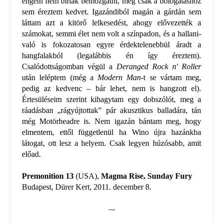
engem nem bírtak bemozgatni, még csak a bólogatáshoz
sem éreztem kedvet. Igazándiból magán a gárdán sem
láttam azt a kitörő lelkesedést, ahogy elővezették a
számokat, semmi élet nem volt a színpadon, és a hallani-
való is fokozatosan egyre érdektelenebbül áradt a
hangfalakból (legalábbis én így éreztem).
Csalódottságomban végül a
Deranged Rock n' Roller
után leléptem (még a
Modern Man
-t se vártam meg,
pedig az kedvenc – bár lehet, nem is hangzott el).
Értesüléseim szerint kihagytam egy dobszólót, meg a
ráadásban „rágyújtottak” pár akusztikus balladára, tán
még Motörheadre is. Nem igazán bántam meg, hogy
elmentem, ettől függetlenül ha Wino újra hazánkba
látogat, ott lesz a helyem. Csak legyen húzósabb, amit
előad.
Premonition 13
(USA),
Magma Rise, Sunday Fury
Budapest, Dürer Kert, 2011. december 8.
–-