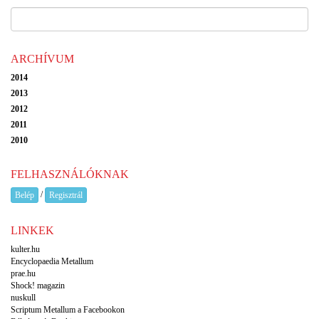
ARCHÍVUM
2014
2013
2012
2011
2010
FELHASZNÁLÓKNAK
/
Belép
Regisztrál
LINKEK
kulter.hu
Encyclopaedia Metallum
prae.hu
Shock! magazin
nuskull
Scriptum Metallum a Facebookon