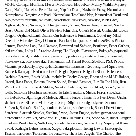
Mörbid Carnage
,
Morfium
,
Moses
,
Motörhead
,
Mr.JoeKer
,
Mutiny Within
,
Mystery
Gang
,
Nadir
,
Nameless Fear
,
Namtar
,
Napalm Death
,
Nashville Pussy
,
Necrodeath
,
Necrophagia
,
Negative Art Prod.
,
Nemzetközi Törölköző Nap
,
Nemzetközi Törülköző
Nap
,
néprajzi múzeum
,
Neurosis
,
Nevermore
,
Newstead
,
Newsted
,
Nick Cave
,
Nightwish
,
Nile
,
Nirvana
,
No Omega
,
noise
,
Nokia
,
Norma Jean
,
nu metál
,
Nuclear
Beast
,
Ocoai
,
Old Skull
,
Olivia Newton-John
,
Om
,
Omega Massif
,
Onslaught
,
Opeth
,
Oregon
,
Orphaned Land
,
Ossián
,
Our Existence is Punishment
,
Out of my Mind
,
Overkill
,
Ovibrader
,
Ozzy Osbourne
,
Paediatrician
,
palms
,
Pandora&#039;s Pinata
,
Pantera
,
Paradise Lost
,
Paul Bostaph
,
Perverted and Sadistic
,
Pestilence
,
Petter Carlsen
,
phil anselmo
,
Philip H. Anselmo &amp; The Illegals
,
Playstation
,
Pokolgép
,
popmetál
,
post-black metal
,
post-hardcore
,
post-metal
,
post-rock
,
poszt-hardcore
,
posztmetál
,
Pozvakowski
,
pozvakowski.
,
Premonition 13
,
Primal Rock Rebellion
,
PS3
,
Psycho
Mutants
,
psychobilly
,
Psycroptic
,
Rammstein
,
Ramones
,
Red Fang
,
Red Sparowes
,
Redneck Rampage
,
Redrum
,
reflexió
,
Regina Spektor
,
Reign In Blood
,
Relentless
Reckless Forever
,
Restár Milán
,
rockabilly
,
Rocky George
,
Room of the MAD Robots
,
Rorcal
,
Rosa Parks
,
Rosetta
,
Rotten Sound
,
Ruined Families
,
Run To The Hills
,
Run
With The Hunted
,
Ruszák Miklós
,
Sabaton
,
Sabazius
,
Sadistic Mind
,
ScerrA
,
Scott
Kelly
,
Scriptum Metallum
,
sentenced To Life
,
Sepultura
,
Shapat Terror
,
shoegaze
,
Shrinebuilder
,
Sigh
,
Sign of Moloch
,
SikTh
,
Silence
,
Sinister
,
Six Feet Down Under
,
six feet under
,
Skeletonwitch
,
slayer
,
Sleep
,
Slipknot
,
sludge
,
slytract
,
Sodom
,
Soilwork
,
Sólstafir
,
Soulfly
,
southern isolation
,
southern rock
,
Special Providence
,
Stardrive
,
Starfunk Simples
,
Stealing Axion
,
Steam Engine
,
stefani germanotta band
,
Stereochrist
,
Steve Vai
,
Steve Von Till
,
Stick To Your Guns
,
Stone Sour
,
stoner
,
Stygian
Shadows Productions
,
Suffokate
,
Suicidal Tendencies
,
Sunday Fury
,
Superjoint Ritual
,
Svoid
,
Szálinger Balázs
,
szauna
,
Sziget
,
Szkriptórium
,
Taking Dawn
,
Tankcsapda
,
Taranis
,
Terrorizer
,
Testament
,
the berzerker
,
The Black Angels
,
The Chariot
,
The