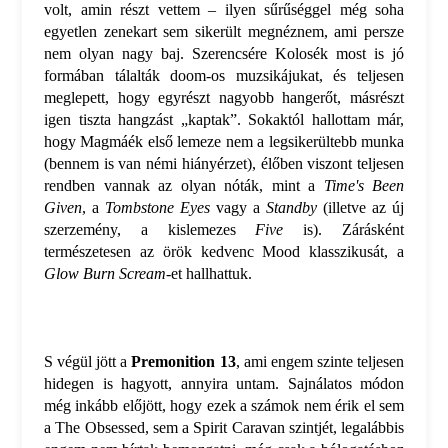
volt, amin részt vettem – ilyen sűrűséggel még soha
egyetlen zenekart sem sikerült megnéznem, ami persze
nem olyan nagy baj. Szerencsére Kolosék most is jó
formában tálalták doom-os muzsikájukat, és teljesen
meglepett, hogy egyrészt nagyobb hangerőt, másrészt
igen tiszta hangzást „kaptak”. Sokaktól hallottam már,
hogy Magmáék első lemeze nem a legsikerültebb munka
(bennem is van némi hiányérzet), élőben viszont teljesen
rendben vannak az olyan nóták, mint a
Time's Been
Given
, a
Tombstone Eyes
vagy a
Standby
(illetve az új
szerzemény, a kislemezes
Five
is). Zárásként
természetesen az örök kedvenc Mood klasszikusát, a
Glow Burn Scream
-et hallhattuk.
S végül jött a
Premonition 13
, ami engem szinte teljesen
hidegen is hagyott, annyira untam. Sajnálatos módon
még inkább előjött, hogy ezek a számok nem érik el sem
a The Obsessed, sem a Spirit Caravan szintjét, legalábbis