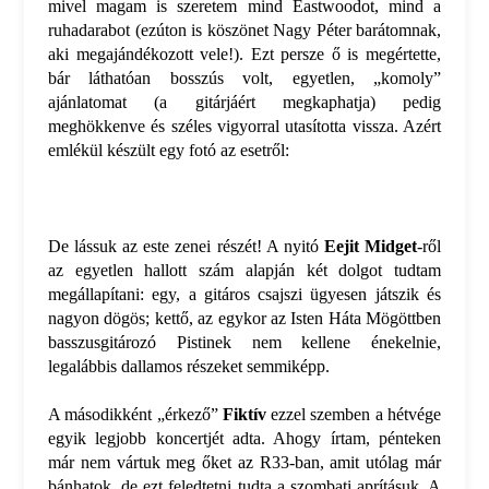
mivel magam is szeretem mind Eastwoodot, mind a
ruhadarabot (ezúton is köszönet Nagy Péter barátomnak,
aki megajándékozott vele!). Ezt persze ő is megértette,
bár láthatóan bosszús volt, egyetlen, „komoly”
ajánlatomat (a gitárjáért megkaphatja) pedig
meghökkenve és széles vigyorral utasította vissza. Azért
emlékül készült egy fotó az esetről:
De lássuk az este zenei részét! A nyitó
Eejit Midget
-ről
az egyetlen hallott szám alapján két dolgot tudtam
megállapítani: egy, a gitáros csajszi ügyesen játszik és
nagyon dögös; kettő, az egykor az Isten Háta Mögöttben
basszusgitározó Pistinek nem kellene énekelnie,
legalábbis dallamos részeket semmiképp.
A másodikként „érkező”
Fiktív
ezzel szemben a hétvége
egyik legjobb koncertjét adta. Ahogy írtam, pénteken
már nem vártuk meg őket az R33-ban, amit utólag már
bánhatok, de ezt feledtetni tudta a szombati aprításuk. A