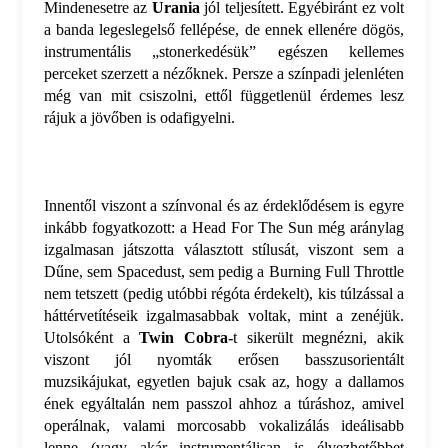
Mindenesetre az
Urania
jól teljesített. Egyébiránt ez volt
a banda legeslegelső fellépése, de ennek ellenére dögös,
instrumentális „stonerkedésük” egészen kellemes
perceket szerzett a nézőknek. Persze a színpadi jelenléten
még van mit csiszolni, ettől függetlenül érdemes lesz
rájuk a jövőben is odafigyelni.
Innentől viszont a színvonal és az érdeklődésem is egyre
inkább fogyatkozott: a Head For The Sun még aránylag
izgalmasan játszotta választott stílusát, viszont sem a
Dűne, sem Spacedust, sem pedig a Burning Full Throttle
nem tetszett (pedig utóbbi régóta érdekelt), kis túlzással a
háttérvetítéseik izgalmasabbak voltak, mint a zenéjük.
Utolsóként a
Twin Cobra-
t sikerült megnézni, akik
viszont jól nyomták erősen basszusorientált
muzsikájukat, egyetlen bajuk csak az, hogy a dallamos
ének egyáltalán nem passzol ahhoz a túráshoz, amivel
operálnak, valami morcosabb vokalizálás ideálisabb
lenne (vagy akár instrumentálisan is élvezhetőbbet