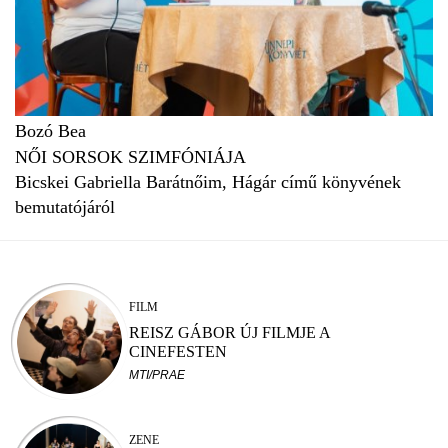
Bozó Bea
NŐI SORSOK SZIMFÓNIÁJA
Bicskei Gabriella Barátnőim, Hágár című könyvének
bemutatójáról
FILM
REISZ GÁBOR ÚJ FILMJE A
CINEFESTEN
MTI/PRAE
ZENE