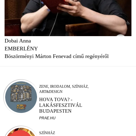
Dobai Anna
EMBERLÉNY
Böszörményi Márton Fenevad című regényéről
ZENE, IRODALOM, SZÍNHÁZ,
ART&DESIGN
HOVA TOVA? -
LAKÁSFESZTIVÁL
BUDAPESTEN
PRAE.HU
SZÍNHÁZ