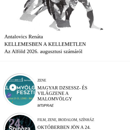
Antalovics Renáta
KELLEMESBEN A KELLEMETLEN
Az Alföld 2026. augusztusi számáról
ZENE
MAGYAR DZSESSZ- ÉS
VILÁGZENE A
MALOMVÖLGY
FESZTIVÁLON
MTI/PRAE
FILM, ZENE, IRODALOM, SZÍNHÁZ
OKTÓBERBEN JÖN A 24.