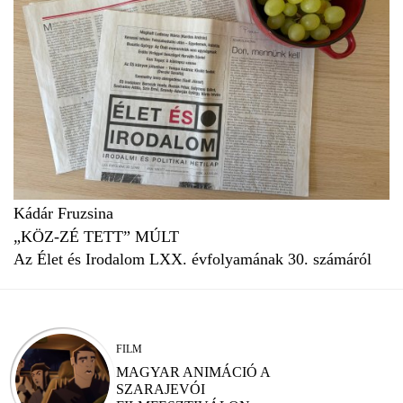
Kádár Fruzsina
„KÖZ-ZÉ TETT” MÚLT
Az Élet és Irodalom LXX. évfolyamának 30. számáról
FILM
MAGYAR ANIMÁCIÓ A
SZARAJEVÓI