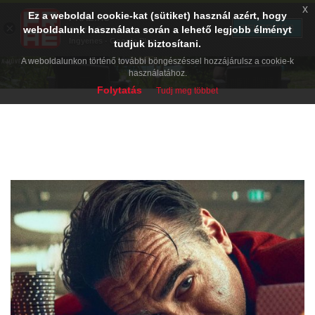
x
Ez a weboldal cookie-kat (sütiket) használ azért, hogy
PRAE.HU
×
TELEPÍTÉS
weboldalunk használata során a lehető legjobb élményt
Digital Evolution
Ingyenes - Google Play
tudjuk biztosítani.
Néhány villanás, nyári élményeim
A weboldalunkon történő további böngészéssel hozzájárulsz a cookie-k
használatához.
Folytatás
Tudj meg többet