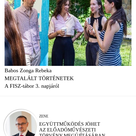
Babos Zonga Rebeka
MEGTALÁLT TÖRTÉNETEK
A FISZ-tábor 3. napjáról
ZENE
EGYÜTTMŰKÖDÉS JÖHET
AZ ELŐADÓMŰVÉSZETI
TÖRVÉNY MEGÚJÍTÁSÁBAN