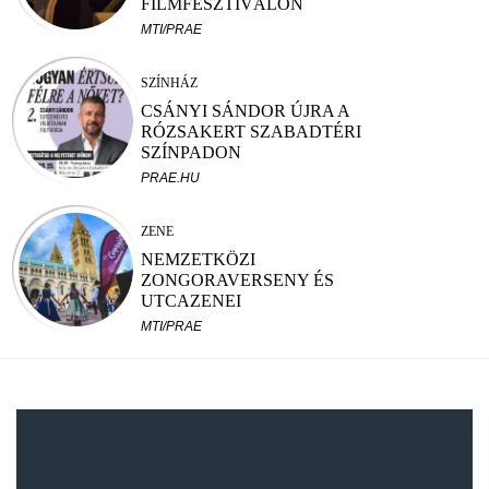
FILMFESZTIVÁLON
MTI/PRAE
SZÍNHÁZ
CSÁNYI SÁNDOR ÚJRA A
RÓZSAKERT SZABADTÉRI
SZÍNPADON
PRAE.HU
ZENE
NEMZETKÖZI
ZONGORAVERSENY ÉS
UTCAZENEI
TEHETSÉGKUTATÓ
MTI/PRAE