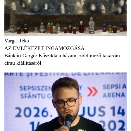
Varga Réka
AZ EMLÉKEZET INGAMOZGÁSA
Bánkúti Gergő: Kőszikla a házam, zöld mező takaróm
című kiállításáról