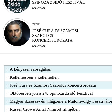
SPINOZA ZSIDÓ FESZTIVÁL
MTI/PRAE
ZENE
JOSÉ CURA ÉS SZAMOSI
SZABOLCS
KONCERTSOROZATA
MTI/PRAE
»
A kényszer rabságában
»
Kellemesben a kellemetlen
»
José Cura és Szamosi Szabolcs koncertsorozata
»
Októberben jön a 24. Spinoza Zsidó Fesztivál
»
Magyar dzsessz- és világzene a Malomvölgy Fesztiválo
»
Russel Crowe Antal Nimród filmjében