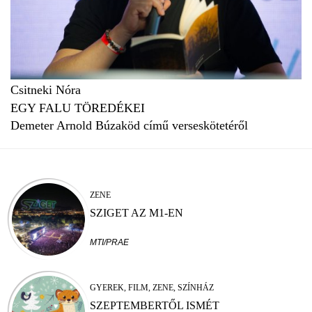
Csitneki Nóra
EGY FALU TÖREDÉKEI
Demeter Arnold Búzaköd című verseskötetéről
ZENE
SZIGET AZ M1-EN
MTI/PRAE
GYEREK, FILM, ZENE, SZÍNHÁZ
SZEPTEMBERTŐL ISMÉT