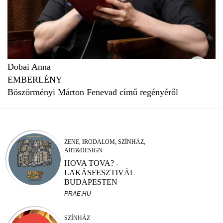
Dobai Anna
EMBERLÉNY
Böszörményi Márton Fenevad című regényéről
ZENE, IRODALOM, SZÍNHÁZ,
ART&DESIGN
HOVA TOVA? -
LAKÁSFESZTIVÁL
BUDAPESTEN
PRAE.HU
SZÍNHÁZ