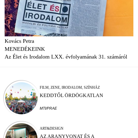
Kovács Petra
MENEDÉKEINK
Az Élet és Irodalom LXX. évfolyamának 31. számáról
FILM, ZENE, IRODALOM, SZÍNHÁZ
KEDDTŐL ÖRDÖGKATLAN
MTI/PRAE
ART&DESIGN
AZ ARANYVONAT ÉS A