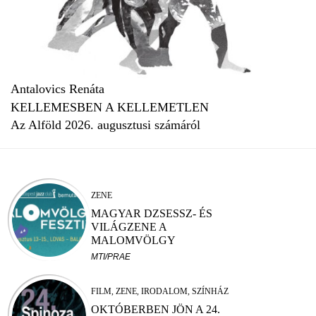
Antalovics Renáta
KELLEMESBEN A KELLEMETLEN
Az Alföld 2026. augusztusi számáról
ZENE
MAGYAR DZSESSZ- ÉS
VILÁGZENE A
MALOMVÖLGY
FESZTIVÁLON
MTI/PRAE
FILM, ZENE, IRODALOM, SZÍNHÁZ
OKTÓBERBEN JÖN A 24.