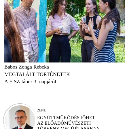
Babos Zonga Rebeka
MEGTALÁLT TÖRTÉNETEK
A FISZ-tábor 3. napjáról
ZENE
EGYÜTTMŰKÖDÉS JÖHET
AZ ELŐADÓMŰVÉSZETI
TÖRVÉNY MEGÚJÍTÁSÁBAN