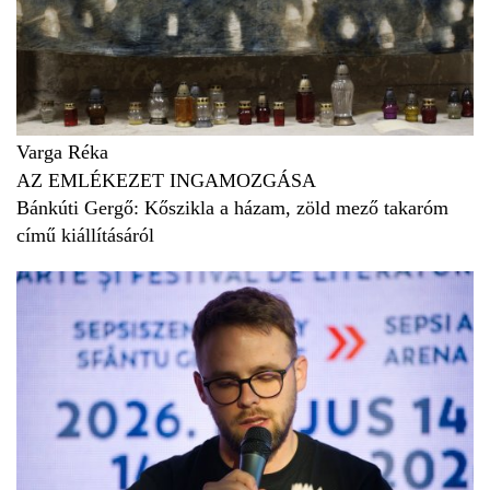
Varga Réka
AZ EMLÉKEZET INGAMOZGÁSA
Bánkúti Gergő: Kőszikla a házam, zöld mező takaróm
című kiállításáról