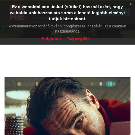
x
Ez a weboldal cookie-kat (sütiket) használ azért, hogy
PRAE.HU
×
TELEPÍTÉS
weboldalunk használata során a lehető legjobb élményt
Digital Evolution
Ingyenes - Google Play
tudjuk biztosítani.
ári élményeim
A vászon innenső old
A weboldalunkon történő további böngészéssel hozzájárulsz a cookie-k
használatához.
Folytatás
Tudj meg többet