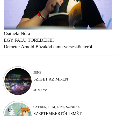
Csitneki Nóra
EGY FALU TÖREDÉKEI
Demeter Arnold Búzaköd című verseskötetéről
ZENE
SZIGET AZ M1-EN
MTI/PRAE
GYEREK, FILM, ZENE, SZÍNHÁZ
SZEPTEMBERTŐL ISMÉT