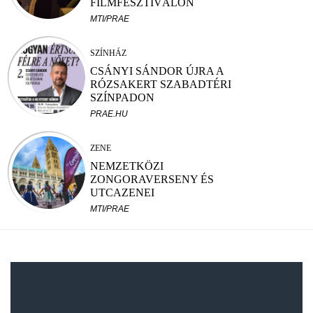
FILMFESZTIVÁLON
MTI/PRAE
SZÍNHÁZ
CSÁNYI SÁNDOR ÚJRA A
RÓZSAKERT SZABADTÉRI
SZÍNPADON
PRAE.HU
ZENE
NEMZETKÖZI
ZONGORAVERSENY ÉS
UTCAZENEI
TEHETSÉGKUTATÓ
MTI/PRAE