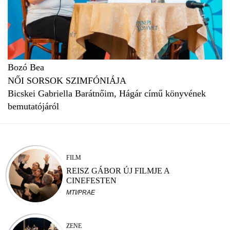
Bozó Bea
NŐI SORSOK SZIMFÓNIÁJA
Bicskei Gabriella Barátnőim, Hágár című könyvének
bemutatójáról
FILM
REISZ GÁBOR ÚJ FILMJE A
CINEFESTEN
MTI/PRAE
ZENE