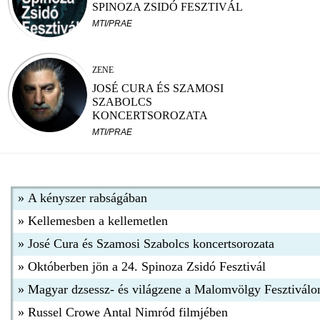
SPINOZA ZSIDÓ FESZTIVÁL
MTI/PRAE
ZENE
JOSÉ CURA ÉS SZAMOSI
SZABOLCS
KONCERTSOROZATA
MTI/PRAE
»
A kényszer rabságában
»
Kellemesben a kellemetlen
»
José Cura és Szamosi Szabolcs koncertsorozata
»
Októberben jön a 24. Spinoza Zsidó Fesztivál
»
Magyar dzsessz- és világzene a Malomvölgy Fesztiválo
»
Russel Crowe Antal Nimród filmjében