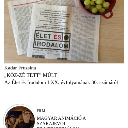
Kádár Fruzsina
„KÖZ-ZÉ TETT” MÚLT
Az Élet és Irodalom LXX. évfolyamának 30. számáról
FILM
MAGYAR ANIMÁCIÓ A
SZARAJEVÓI