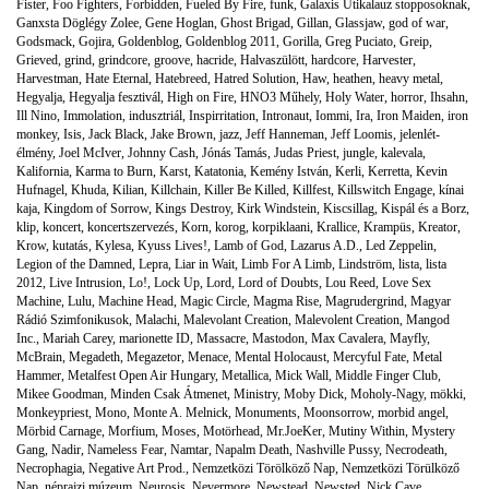
Fister
,
Foo Fighters
,
Forbidden
,
Fueled By Fire
,
funk
,
Galaxis Útikalauz stopposoknak
,
Ganxsta Döglégy Zolee
,
Gene Hoglan
,
Ghost Brigad
,
Gillan
,
Glassjaw
,
god of war
,
Godsmack
,
Gojira
,
Goldenblog
,
Goldenblog 2011
,
Gorilla
,
Greg Puciato
,
Greip
,
Grieved
,
grind
,
grindcore
,
groove
,
hacride
,
Halvaszülött
,
hardcore
,
Harvester
,
Harvestman
,
Hate Eternal
,
Hatebreed
,
Hatred Solution
,
Haw
,
heathen
,
heavy metal
,
Hegyalja
,
Hegyalja fesztivál
,
High on Fire
,
HNO3 Műhely
,
Holy Water
,
horror
,
Ihsahn
,
Ill Nino
,
Immolation
,
indusztriál
,
Inspirritation
,
Intronaut
,
Iommi
,
Ira
,
Iron Maiden
,
iron
monkey
,
Isis
,
Jack Black
,
Jake Brown
,
jazz
,
Jeff Hanneman
,
Jeff Loomis
,
jelenlét-
élmény
,
Joel McIver
,
Johnny Cash
,
Jónás Tamás
,
Judas Priest
,
jungle
,
kalevala
,
Kalifornia
,
Karma to Burn
,
Karst
,
Katatonia
,
Kemény István
,
Kerli
,
Kerretta
,
Kevin
Hufnagel
,
Khuda
,
Kilian
,
Killchain
,
Killer Be Killed
,
Killfest
,
Killswitch Engage
,
kínai
kaja
,
Kingdom of Sorrow
,
Kings Destroy
,
Kirk Windstein
,
Kiscsillag
,
Kispál és a Borz
,
klip
,
koncert
,
koncertszervezés
,
Korn
,
korog
,
korpiklaani
,
Krallice
,
Krampüs
,
Kreator
,
Krow
,
kutatás
,
Kylesa
,
Kyuss Lives!
,
Lamb of God
,
Lazarus A.D.
,
Led Zeppelin
,
Legion of the Damned
,
Lepra
,
Liar in Wait
,
Limb For A Limb
,
Lindström
,
lista
,
lista
2012
,
Live Intrusion
,
Lo!
,
Lock Up
,
Lord
,
Lord of Doubts
,
Lou Reed
,
Love Sex
Machine
,
Lulu
,
Machine Head
,
Magic Circle
,
Magma Rise
,
Magrudergrind
,
Magyar
Rádió Szimfonikusok
,
Malachi
,
Malevolant Creation
,
Malevolent Creation
,
Mangod
Inc.
,
Mariah Carey
,
marionette ID
,
Massacre
,
Mastodon
,
Max Cavalera
,
Mayfly
,
McBrain
,
Megadeth
,
Megazetor
,
Menace
,
Mental Holocaust
,
Mercyful Fate
,
Metal
Hammer
,
Metalfest Open Air Hungary
,
Metallica
,
Mick Wall
,
Middle Finger Club
,
Mikee Goodman
,
Minden Csak Átmenet
,
Ministry
,
Moby Dick
,
Moholy-Nagy
,
mökki
,
Monkeypriest
,
Mono
,
Monte A. Melnick
,
Monuments
,
Moonsorrow
,
morbid angel
,
Mörbid Carnage
,
Morfium
,
Moses
,
Motörhead
,
Mr.JoeKer
,
Mutiny Within
,
Mystery
Gang
,
Nadir
,
Nameless Fear
,
Namtar
,
Napalm Death
,
Nashville Pussy
,
Necrodeath
,
Necrophagia
,
Negative Art Prod.
,
Nemzetközi Törölköző Nap
,
Nemzetközi Törülköző
Nap
,
néprajzi múzeum
,
Neurosis
,
Nevermore
,
Newstead
,
Newsted
,
Nick Cave
,