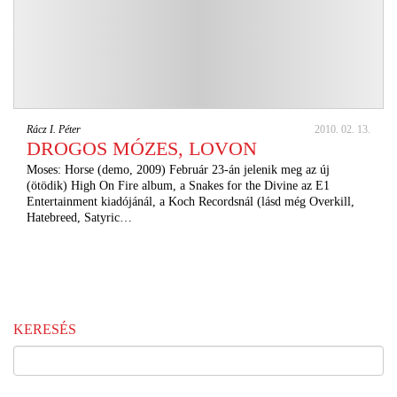
Rácz I. Péter
2010. 02. 13.
DROGOS MÓZES, LOVON
Moses: Horse (demo, 2009) Február 23-án jelenik meg az új
(ötödik) High On Fire album, a Snakes for the Divine az E1
Entertainment kiadójánál, a Koch Recordsnál (lásd még Overkill,
Hatebreed, Satyric…
KERESÉS