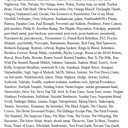
Nightwish
,
Nile
,
Nirvana
,
No Omega
,
noise
,
Nokia
,
Norma Jean
,
nu metál
,
Nuclear
Beast
,
Ocoai
,
Old Skull
,
Olivia Newton-John
,
Om
,
Omega Massif
,
Onslaught
,
Opeth
,
Oregon
,
Orphaned Land
,
Ossián
,
Our Existence is Punishment
,
Out of my Mind
,
Overkill
,
Ovibrader
,
Ozzy Osbourne
,
Paediatrician
,
palms
,
Pandora&#039;s Pinata
,
Pantera
,
Paradise Lost
,
Paul Bostaph
,
Perverted and Sadistic
,
Pestilence
,
Petter Carlsen
,
phil anselmo
,
Philip H. Anselmo &amp; The Illegals
,
Playstation
,
Pokolgép
,
popmetál
,
post-black metal
,
post-hardcore
,
post-metal
,
post-rock
,
poszt-hardcore
,
posztmetál
,
Pozvakowski
,
pozvakowski.
,
Premonition 13
,
Primal Rock Rebellion
,
PS3
,
Psycho
Mutants
,
psychobilly
,
Psycroptic
,
Rammstein
,
Ramones
,
Red Fang
,
Red Sparowes
,
Redneck Rampage
,
Redrum
,
reflexió
,
Regina Spektor
,
Reign In Blood
,
Relentless
Reckless Forever
,
Restár Milán
,
rockabilly
,
Rocky George
,
Room of the MAD Robots
,
Rorcal
,
Rosa Parks
,
Rosetta
,
Rotten Sound
,
Ruined Families
,
Run To The Hills
,
Run
With The Hunted
,
Ruszák Miklós
,
Sabaton
,
Sabazius
,
Sadistic Mind
,
ScerrA
,
Scott
Kelly
,
Scriptum Metallum
,
sentenced To Life
,
Sepultura
,
Shapat Terror
,
shoegaze
,
Shrinebuilder
,
Sigh
,
Sign of Moloch
,
SikTh
,
Silence
,
Sinister
,
Six Feet Down Under
,
six feet under
,
Skeletonwitch
,
slayer
,
Sleep
,
Slipknot
,
sludge
,
slytract
,
Sodom
,
Soilwork
,
Sólstafir
,
Soulfly
,
southern isolation
,
southern rock
,
Special Providence
,
Stardrive
,
Starfunk Simples
,
Stealing Axion
,
Steam Engine
,
stefani germanotta band
,
Stereochrist
,
Steve Vai
,
Steve Von Till
,
Stick To Your Guns
,
Stone Sour
,
stoner
,
Stygian
Shadows Productions
,
Suffokate
,
Suicidal Tendencies
,
Sunday Fury
,
Superjoint Ritual
,
Svoid
,
Szálinger Balázs
,
szauna
,
Sziget
,
Szkriptórium
,
Taking Dawn
,
Tankcsapda
,
Taranis
,
Terrorizer
,
Testament
,
the berzerker
,
The Black Angels
,
The Chariot
,
The
Crown
,
The Devin Townsend Project
,
The Dillinger Escape Plan
,
The Final Frontier
,
The Haunted
,
The Inspector Cluzo
,
The Mars Volta
,
The Ocean
,
The Offspring
,
The
Ravenous
,
The Silver Shine
,
thrash
,
thrash metal
,
Throwers
,
Time To Burn
,
Timeless
Hour
,
Times of Grace
,
Toholobal
,
Tombstones
,
Torn From Earth
,
Townes Van Zandt
,