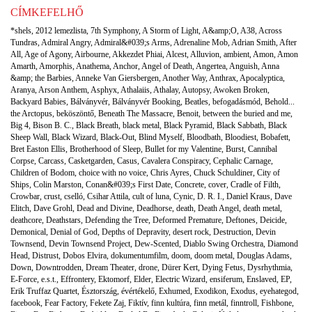
CÍMKEFELHŐ
*shels
,
2012 lemezlista
,
7th Symphony
,
A Storm of Light
,
A&amp;O
,
A38
,
Across
Tundras
,
Admiral Angry
,
Admiral&#039;s Arms
,
Adrenaline Mob
,
Adrian Smith
,
After
All
,
Age of Agony
,
Airbourne
,
Akkezdet Phiai
,
Alcest
,
Alluvion
,
ambient
,
Amon
,
Amon
Amarth
,
Amorphis
,
Anathema
,
Anchor
,
Angel of Death
,
Angertea
,
Anguish
,
Anna
&amp; the Barbies
,
Anneke Van Giersbergen
,
Another Way
,
Anthrax
,
Apocalyptica
,
Aranya
,
Arson Anthem
,
Asphyx
,
Athalaiis
,
Athalay
,
Autopsy
,
Awoken Broken
,
Backyard Babies
,
Bálványvér
,
Bálványvér Booking
,
Beatles
,
befogadásmód
,
Behold...
the Arctopus
,
beköszöntő
,
Beneath The Massacre
,
Benoit
,
between the buried and me
,
Big 4
,
Bison B. C.
,
Black Breath
,
black metal
,
Black Pyramid
,
Black Sabbath
,
Black
Sheep Wall
,
Black Wizard
,
Black-Out
,
Blind Myself
,
Bloodbath
,
Bloodiest
,
Bobafett
,
Bret Easton Ellis
,
Brotherhood of Sleep
,
Bullet for my Valentine
,
Burst
,
Cannibal
Corpse
,
Carcass
,
Casketgarden
,
Casus
,
Cavalera Conspiracy
,
Cephalic Carnage
,
Children of Bodom
,
choice with no voice
,
Chris Ayres
,
Chuck Schuldiner
,
City of
Ships
,
Colin Marston
,
Conan&#039;s First Date
,
Concrete
,
cover
,
Cradle of Filth
,
Crowbar
,
crust
,
cselló
,
Csihar Attila
,
cult of luna
,
Cynic
,
D. R. I.
,
Daniel Kraus
,
Dave
Elitch
,
Dave Grohl
,
Dead and Divine
,
Deadhorse
,
death
,
Death Angel
,
death metal
,
deathcore
,
Deathstars
,
Defending the Tree
,
Deformed Premature
,
Deftones
,
Deicide
,
Demonical
,
Denial of God
,
Depths of Depravity
,
desert rock
,
Destruction
,
Devin
Townsend
,
Devin Townsend Project
,
Dew-Scented
,
Diablo Swing Orchestra
,
Diamond
Head
,
Distrust
,
Dobos Elvira
,
dokumentumfilm
,
doom
,
doom metal
,
Douglas Adams
,
Down
,
Downtrodden
,
Dream Theater
,
drone
,
Dürer Kert
,
Dying Fetus
,
Dysrhythmia
,
E-Force
,
e.s.t.
,
Effrontery
,
Ektomorf
,
Elder
,
Electric Wizard
,
ensiferum
,
Enslaved
,
EP
,
Erik Truffaz Quartet
,
Észtország
,
évértékelő
,
Exhumed
,
Exodikon
,
Exodus
,
eyehategod
,
facebook
,
Fear Factory
,
Fekete Zaj
,
Fiktív
,
finn kultúra
,
finn metál
,
finntroll
,
Fishbone
,