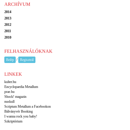
ARCHÍVUM
2014
2013
2012
2011
2010
FELHASZNÁLÓKNAK
/
Belép
Regisztrál
LINKEK
kulter.hu
Encyclopaedia Metallum
prae.hu
Shock! magazin
nuskull
Scriptum Metallum a Facebookon
Bálványvér Booking
I wanna rock you baby!
Szkriptórium