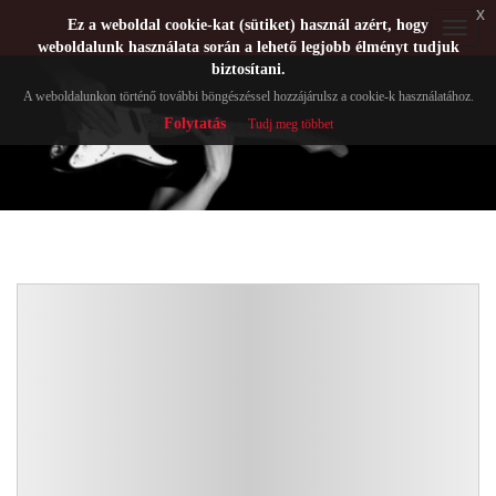
x
Ez a weboldal cookie-kat (sütiket) használ azért, hogy
Toggle
weboldalunk használata során a lehető legjobb élményt tudjuk
navigat
biztosítani.
A weboldalunkon történő további böngészéssel hozzájárulsz a cookie-k használatához.
Folytatás
Tudj meg többet