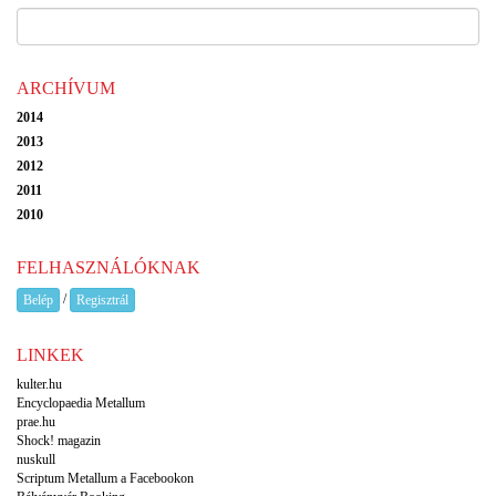
ARCHÍVUM
2014
2013
2012
2011
2010
FELHASZNÁLÓKNAK
/
Belép
Regisztrál
LINKEK
kulter.hu
Encyclopaedia Metallum
prae.hu
Shock! magazin
nuskull
Scriptum Metallum a Facebookon