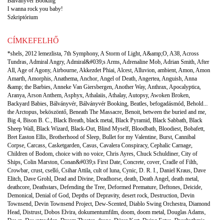
Bálványvér Booking
I wanna rock you baby!
Szkriptórium
CÍMKEFELHŐ
*shels
,
2012 lemezlista
,
7th Symphony
,
A Storm of Light
,
A&amp;O
,
A38
,
Across
Tundras
,
Admiral Angry
,
Admiral&#039;s Arms
,
Adrenaline Mob
,
Adrian Smith
,
After
All
,
Age of Agony
,
Airbourne
,
Akkezdet Phiai
,
Alcest
,
Alluvion
,
ambient
,
Amon
,
Amon
Amarth
,
Amorphis
,
Anathema
,
Anchor
,
Angel of Death
,
Angertea
,
Anguish
,
Anna
&amp; the Barbies
,
Anneke Van Giersbergen
,
Another Way
,
Anthrax
,
Apocalyptica
,
Aranya
,
Arson Anthem
,
Asphyx
,
Athalaiis
,
Athalay
,
Autopsy
,
Awoken Broken
,
Backyard Babies
,
Bálványvér
,
Bálványvér Booking
,
Beatles
,
befogadásmód
,
Behold...
the Arctopus
,
beköszöntő
,
Beneath The Massacre
,
Benoit
,
between the buried and me
,
Big 4
,
Bison B. C.
,
Black Breath
,
black metal
,
Black Pyramid
,
Black Sabbath
,
Black
Sheep Wall
,
Black Wizard
,
Black-Out
,
Blind Myself
,
Bloodbath
,
Bloodiest
,
Bobafett
,
Bret Easton Ellis
,
Brotherhood of Sleep
,
Bullet for my Valentine
,
Burst
,
Cannibal
Corpse
,
Carcass
,
Casketgarden
,
Casus
,
Cavalera Conspiracy
,
Cephalic Carnage
,
Children of Bodom
,
choice with no voice
,
Chris Ayres
,
Chuck Schuldiner
,
City of
Ships
,
Colin Marston
,
Conan&#039;s First Date
,
Concrete
,
cover
,
Cradle of Filth
,
Crowbar
,
crust
,
cselló
,
Csihar Attila
,
cult of luna
,
Cynic
,
D. R. I.
,
Daniel Kraus
,
Dave
Elitch
,
Dave Grohl
,
Dead and Divine
,
Deadhorse
,
death
,
Death Angel
,
death metal
,
deathcore
,
Deathstars
,
Defending the Tree
,
Deformed Premature
,
Deftones
,
Deicide
,
Demonical
,
Denial of God
,
Depths of Depravity
,
desert rock
,
Destruction
,
Devin
Townsend
,
Devin Townsend Project
,
Dew-Scented
,
Diablo Swing Orchestra
,
Diamond
Head
,
Distrust
,
Dobos Elvira
,
dokumentumfilm
,
doom
,
doom metal
,
Douglas Adams
,