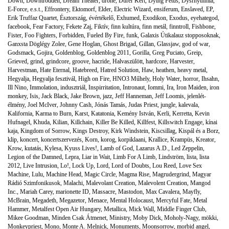
Down
,
Downtrodden
,
Dream Theater
,
drone
,
Dürer Kert
,
Dying Fetus
,
Dysrhythmia
,
E-Force
,
e.s.t.
,
Effrontery
,
Ektomorf
,
Elder
,
Electric Wizard
,
ensiferum
,
Enslaved
,
EP
,
Erik Truffaz Quartet
,
Észtország
,
évértékelő
,
Exhumed
,
Exodikon
,
Exodus
,
eyehategod
,
facebook
,
Fear Factory
,
Fekete Zaj
,
Fiktív
,
finn kultúra
,
finn metál
,
finntroll
,
Fishbone
,
Fister
,
Foo Fighters
,
Forbidden
,
Fueled By Fire
,
funk
,
Galaxis Útikalauz stopposoknak
,
Ganxsta Döglégy Zolee
,
Gene Hoglan
,
Ghost Brigad
,
Gillan
,
Glassjaw
,
god of war
,
Godsmack
,
Gojira
,
Goldenblog
,
Goldenblog 2011
,
Gorilla
,
Greg Puciato
,
Greip
,
Grieved
,
grind
,
grindcore
,
groove
,
hacride
,
Halvaszülött
,
hardcore
,
Harvester
,
Harvestman
,
Hate Eternal
,
Hatebreed
,
Hatred Solution
,
Haw
,
heathen
,
heavy metal
,
Hegyalja
,
Hegyalja fesztivál
,
High on Fire
,
HNO3 Műhely
,
Holy Water
,
horror
,
Ihsahn
,
Ill Nino
,
Immolation
,
indusztriál
,
Inspirritation
,
Intronaut
,
Iommi
,
Ira
,
Iron Maiden
,
iron
monkey
,
Isis
,
Jack Black
,
Jake Brown
,
jazz
,
Jeff Hanneman
,
Jeff Loomis
,
jelenlét-
élmény
,
Joel McIver
,
Johnny Cash
,
Jónás Tamás
,
Judas Priest
,
jungle
,
kalevala
,
Kalifornia
,
Karma to Burn
,
Karst
,
Katatonia
,
Kemény István
,
Kerli
,
Kerretta
,
Kevin
Hufnagel
,
Khuda
,
Kilian
,
Killchain
,
Killer Be Killed
,
Killfest
,
Killswitch Engage
,
kínai
kaja
,
Kingdom of Sorrow
,
Kings Destroy
,
Kirk Windstein
,
Kiscsillag
,
Kispál és a Borz
,
klip
,
koncert
,
koncertszervezés
,
Korn
,
korog
,
korpiklaani
,
Krallice
,
Krampüs
,
Kreator
,
Krow
,
kutatás
,
Kylesa
,
Kyuss Lives!
,
Lamb of God
,
Lazarus A.D.
,
Led Zeppelin
,
Legion of the Damned
,
Lepra
,
Liar in Wait
,
Limb For A Limb
,
Lindström
,
lista
,
lista
2012
,
Live Intrusion
,
Lo!
,
Lock Up
,
Lord
,
Lord of Doubts
,
Lou Reed
,
Love Sex
Machine
,
Lulu
,
Machine Head
,
Magic Circle
,
Magma Rise
,
Magrudergrind
,
Magyar
Rádió Szimfonikusok
,
Malachi
,
Malevolant Creation
,
Malevolent Creation
,
Mangod
Inc.
,
Mariah Carey
,
marionette ID
,
Massacre
,
Mastodon
,
Max Cavalera
,
Mayfly
,
McBrain
,
Megadeth
,
Megazetor
,
Menace
,
Mental Holocaust
,
Mercyful Fate
,
Metal
Hammer
,
Metalfest Open Air Hungary
,
Metallica
,
Mick Wall
,
Middle Finger Club
,
Mikee Goodman
,
Minden Csak Átmenet
,
Ministry
,
Moby Dick
,
Moholy-Nagy
,
mökki
,
Monkeypriest
,
Mono
,
Monte A. Melnick
,
Monuments
,
Moonsorrow
,
morbid angel
,