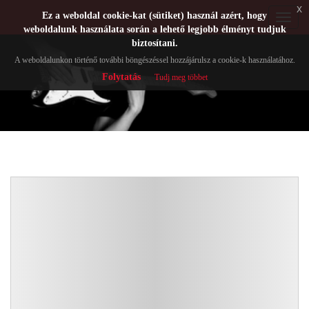
x
Ez a weboldal cookie-kat (sütiket) használ azért, hogy
Toggle
weboldalunk használata során a lehető legjobb élményt tudjuk
navigat
biztosítani.
A weboldalunkon történő további böngészéssel hozzájárulsz a cookie-k használatához.
Folytatás
Tudj meg többet