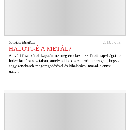
Scriptum Metallum
2013. 07. 19.
HALOTT-É A METÁL?
A nyári fesztiválok kapcsán nemrég érdekes cikk látott napvilágot az
Index kultúra rovatában, amely többek közt arról merengett, hogy a
nagy zenekarok megöregedésével és kihalásával marad-e annyi
spir…