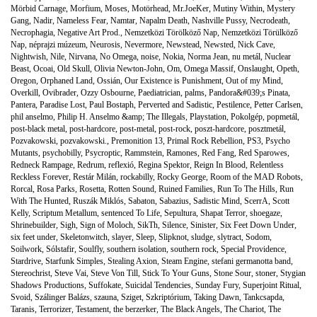
Mörbid Carnage
,
Morfium
,
Moses
,
Motörhead
,
Mr.JoeKer
,
Mutiny Within
,
Mystery
Gang
,
Nadir
,
Nameless Fear
,
Namtar
,
Napalm Death
,
Nashville Pussy
,
Necrodeath
,
Necrophagia
,
Negative Art Prod.
,
Nemzetközi Törölköző Nap
,
Nemzetközi Törülköző
Nap
,
néprajzi múzeum
,
Neurosis
,
Nevermore
,
Newstead
,
Newsted
,
Nick Cave
,
Nightwish
,
Nile
,
Nirvana
,
No Omega
,
noise
,
Nokia
,
Norma Jean
,
nu metál
,
Nuclear
Beast
,
Ocoai
,
Old Skull
,
Olivia Newton-John
,
Om
,
Omega Massif
,
Onslaught
,
Opeth
,
Oregon
,
Orphaned Land
,
Ossián
,
Our Existence is Punishment
,
Out of my Mind
,
Overkill
,
Ovibrader
,
Ozzy Osbourne
,
Paediatrician
,
palms
,
Pandora&#039;s Pinata
,
Pantera
,
Paradise Lost
,
Paul Bostaph
,
Perverted and Sadistic
,
Pestilence
,
Petter Carlsen
,
phil anselmo
,
Philip H. Anselmo &amp; The Illegals
,
Playstation
,
Pokolgép
,
popmetál
,
post-black metal
,
post-hardcore
,
post-metal
,
post-rock
,
poszt-hardcore
,
posztmetál
,
Pozvakowski
,
pozvakowski.
,
Premonition 13
,
Primal Rock Rebellion
,
PS3
,
Psycho
Mutants
,
psychobilly
,
Psycroptic
,
Rammstein
,
Ramones
,
Red Fang
,
Red Sparowes
,
Redneck Rampage
,
Redrum
,
reflexió
,
Regina Spektor
,
Reign In Blood
,
Relentless
Reckless Forever
,
Restár Milán
,
rockabilly
,
Rocky George
,
Room of the MAD Robots
,
Rorcal
,
Rosa Parks
,
Rosetta
,
Rotten Sound
,
Ruined Families
,
Run To The Hills
,
Run
With The Hunted
,
Ruszák Miklós
,
Sabaton
,
Sabazius
,
Sadistic Mind
,
ScerrA
,
Scott
Kelly
,
Scriptum Metallum
,
sentenced To Life
,
Sepultura
,
Shapat Terror
,
shoegaze
,
Shrinebuilder
,
Sigh
,
Sign of Moloch
,
SikTh
,
Silence
,
Sinister
,
Six Feet Down Under
,
six feet under
,
Skeletonwitch
,
slayer
,
Sleep
,
Slipknot
,
sludge
,
slytract
,
Sodom
,
Soilwork
,
Sólstafir
,
Soulfly
,
southern isolation
,
southern rock
,
Special Providence
,
Stardrive
,
Starfunk Simples
,
Stealing Axion
,
Steam Engine
,
stefani germanotta band
,
Stereochrist
,
Steve Vai
,
Steve Von Till
,
Stick To Your Guns
,
Stone Sour
,
stoner
,
Stygian
Shadows Productions
,
Suffokate
,
Suicidal Tendencies
,
Sunday Fury
,
Superjoint Ritual
,
Svoid
,
Szálinger Balázs
,
szauna
,
Sziget
,
Szkriptórium
,
Taking Dawn
,
Tankcsapda
,
Taranis
,
Terrorizer
,
Testament
,
the berzerker
,
The Black Angels
,
The Chariot
,
The