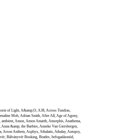
torm of Light
,
A&amp;O
,
A38
,
Across Tundras
,
enaline Mob
,
Adrian Smith
,
After All
,
Age of Agony
,
,
ambient
,
Amon
,
Amon Amarth
,
Amorphis
,
Anathema
,
,
Anna &amp; the Barbies
,
Anneke Van Giersbergen
,
a
,
Arson Anthem
,
Asphyx
,
Athalaiis
,
Athalay
,
Autopsy
,
vér
,
Bálványvér Booking
,
Beatles
,
befogadásmód
,