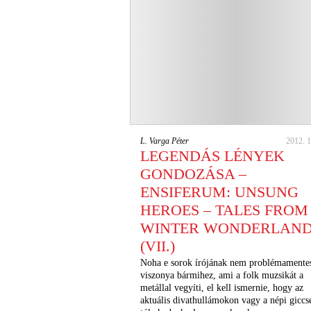
L. Varga Péter
2012. 1
LEGENDÁS LÉNYEK
GONDOZÁSA –
ENSIFERUM: UNSUNG
HEROES – TALES FROM
WINTER WONDERLAN
(VII.)
Noha e sorok írójának nem problémamente
viszonya bármihez, ami a folk muzsikát a
metállal vegyíti, el kell ismernie, hogy az
aktuális divathullámokon vagy a népi giccs