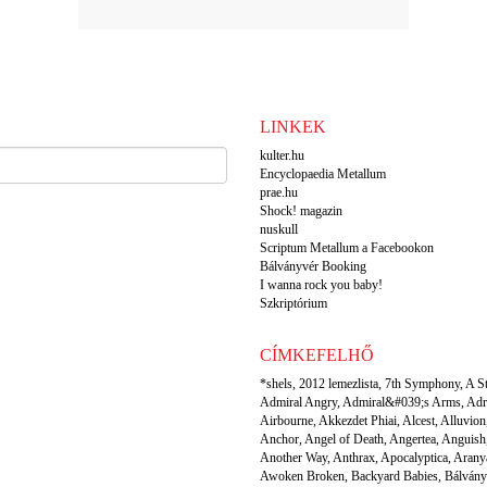
LINKEK
kulter.hu
Encyclopaedia Metallum
prae.hu
Shock! magazin
nuskull
Scriptum Metallum a Facebookon
Bálványvér Booking
I wanna rock you baby!
Szkriptórium
CÍMKEFELHŐ
*shels
,
2012 lemezlista
,
7th Symphony
,
A S
Admiral Angry
,
Admiral&#039;s Arms
,
Adr
Airbourne
,
Akkezdet Phiai
,
Alcest
,
Alluvion
Anchor
,
Angel of Death
,
Angertea
,
Anguish
Another Way
,
Anthrax
,
Apocalyptica
,
Arany
Awoken Broken
,
Backyard Babies
,
Bálvány