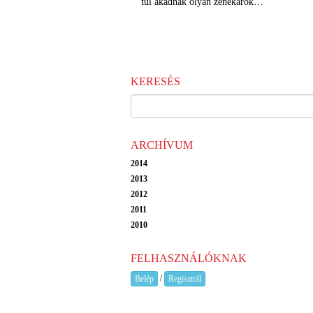
túl akadnak olyan zenekarok…
KERESÉS
ARCHÍVUM
2014
2013
2012
2011
2010
FELHASZNÁLÓKNAK
/
Belép
Regisztrál