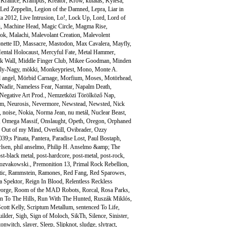
,
Krallice
,
Krampüs
,
Kreator
,
Krow
,
kutatás
,
Kylesa
,
Led Zeppelin
,
Legion of the Damned
,
Lepra
,
Liar in
sta 2012
,
Live Intrusion
,
Lo!
,
Lock Up
,
Lord
,
Lord of
u
,
Machine Head
,
Magic Circle
,
Magma Rise
,
sok
,
Malachi
,
Malevolant Creation
,
Malevolent
nette ID
,
Massacre
,
Mastodon
,
Max Cavalera
,
Mayfly
,
ental Holocaust
,
Mercyful Fate
,
Metal Hammer
,
k Wall
,
Middle Finger Club
,
Mikee Goodman
,
Minden
ly-Nagy
,
mökki
,
Monkeypriest
,
Mono
,
Monte A.
 angel
,
Mörbid Carnage
,
Morfium
,
Moses
,
Motörhead
,
Nadir
,
Nameless Fear
,
Namtar
,
Napalm Death
,
Negative Art Prod.
,
Nemzetközi Törölköző Nap
,
um
,
Neurosis
,
Nevermore
,
Newstead
,
Newsted
,
Nick
,
noise
,
Nokia
,
Norma Jean
,
nu metál
,
Nuclear Beast
,
,
Omega Massif
,
Onslaught
,
Opeth
,
Oregon
,
Orphaned
,
Out of my Mind
,
Overkill
,
Ovibrader
,
Ozzy
39;s Pinata
,
Pantera
,
Paradise Lost
,
Paul Bostaph
,
rlsen
,
phil anselmo
,
Philip H. Anselmo &amp; The
st-black metal
,
post-hardcore
,
post-metal
,
post-rock
,
ozvakowski.
,
Premonition 13
,
Primal Rock Rebellion
,
ic
,
Rammstein
,
Ramones
,
Red Fang
,
Red Sparowes
,
a Spektor
,
Reign In Blood
,
Relentless Reckless
orge
,
Room of the MAD Robots
,
Rorcal
,
Rosa Parks
,
n To The Hills
,
Run With The Hunted
,
Ruszák Miklós
,
cott Kelly
,
Scriptum Metallum
,
sentenced To Life
,
uilder
,
Sigh
,
Sign of Moloch
,
SikTh
,
Silence
,
Sinister
,
tonwitch
,
slayer
,
Sleep
,
Slipknot
,
sludge
,
slytract
,