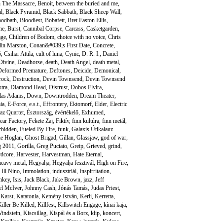
h The Massacre
,
Benoit
,
between the buried and me
,
al
,
Black Pyramid
,
Black Sabbath
,
Black Sheep Wall
,
oodbath
,
Bloodiest
,
Bobafett
,
Bret Easton Ellis
,
ne
,
Burst
,
Cannibal Corpse
,
Carcass
,
Casketgarden
,
age
,
Children of Bodom
,
choice with no voice
,
Chris
lin Marston
,
Conan&#039;s First Date
,
Concrete
,
ó
,
Csihar Attila
,
cult of luna
,
Cynic
,
D. R. I.
,
Daniel
Divine
,
Deadhorse
,
death
,
Death Angel
,
death metal
,
Deformed Premature
,
Deftones
,
Deicide
,
Demonical
,
 rock
,
Destruction
,
Devin Townsend
,
Devin Townsend
tra
,
Diamond Head
,
Distrust
,
Dobos Elvira
,
las Adams
,
Down
,
Downtrodden
,
Dream Theater
,
ia
,
E-Force
,
e.s.t.
,
Effrontery
,
Ektomorf
,
Elder
,
Electric
az Quartet
,
Észtország
,
évértékelő
,
Exhumed
,
ear Factory
,
Fekete Zaj
,
Fiktív
,
finn kultúra
,
finn metál
,
rbidden
,
Fueled By Fire
,
funk
,
Galaxis Útikalauz
e Hoglan
,
Ghost Brigad
,
Gillan
,
Glassjaw
,
god of war
,
g 2011
,
Gorilla
,
Greg Puciato
,
Greip
,
Grieved
,
grind
,
rdcore
,
Harvester
,
Harvestman
,
Hate Eternal
,
heavy metal
,
Hegyalja
,
Hegyalja fesztivál
,
High on Fire
,
,
Ill Nino
,
Immolation
,
indusztriál
,
Inspirritation
,
nkey
,
Isis
,
Jack Black
,
Jake Brown
,
jazz
,
Jeff
el McIver
,
Johnny Cash
,
Jónás Tamás
,
Judas Priest
,
,
Karst
,
Katatonia
,
Kemény István
,
Kerli
,
Kerretta
,
iller Be Killed
,
Killfest
,
Killswitch Engage
,
kínai kaja
,
indstein
,
Kiscsillag
,
Kispál és a Borz
,
klip
,
koncert
,