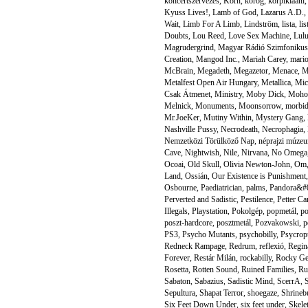
koncertszervezés
,
Korn
,
korog
,
korpiklaani
Kyuss Lives!
,
Lamb of God
,
Lazarus A.D.
,
Wait
,
Limb For A Limb
,
Lindström
,
lista
,
li
Doubts
,
Lou Reed
,
Love Sex Machine
,
Lul
Magrudergrind
,
Magyar Rádió Szimfoniku
Creation
,
Mangod Inc.
,
Mariah Carey
,
mario
McBrain
,
Megadeth
,
Megazetor
,
Menace
,
M
Metalfest Open Air Hungary
,
Metallica
,
Mic
Csak Átmenet
,
Ministry
,
Moby Dick
,
Moho
Melnick
,
Monuments
,
Moonsorrow
,
morbid
Mr.JoeKer
,
Mutiny Within
,
Mystery Gang
,
Nashville Pussy
,
Necrodeath
,
Necrophagia
,
Nemzetközi Törülköző Nap
,
néprajzi múze
Cave
,
Nightwish
,
Nile
,
Nirvana
,
No Omega
Ocoai
,
Old Skull
,
Olivia Newton-John
,
Om
Land
,
Ossián
,
Our Existence is Punishment
Osbourne
,
Paediatrician
,
palms
,
Pandora&#0
Perverted and Sadistic
,
Pestilence
,
Petter Ca
Illegals
,
Playstation
,
Pokolgép
,
popmetál
,
po
poszt-hardcore
,
posztmetál
,
Pozvakowski
,
p
PS3
,
Psycho Mutants
,
psychobilly
,
Psycropt
Redneck Rampage
,
Redrum
,
reflexió
,
Regin
Forever
,
Restár Milán
,
rockabilly
,
Rocky Ge
Rosetta
,
Rotten Sound
,
Ruined Families
,
Ru
Sabaton
,
Sabazius
,
Sadistic Mind
,
ScerrA
,
S
Sepultura
,
Shapat Terror
,
shoegaze
,
Shrineb
Six Feet Down Under
,
six feet under
,
Skele