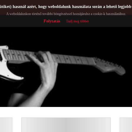
ütiket) használ azért, hogy weboldalunk használata során a lehető legjobb
Ó
DVD-KRITIKA
KÖNYV
GONDOLAT
FÉMES TEORÉZIS
A weboldalunkon történő további böngészéssel hozzájárulsz a cookie-k használatához.
Folytatás
Tudj meg többet