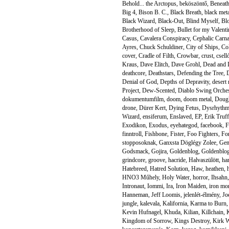
Behold... the Arctopus
,
beköszöntő
,
Beneat
Big 4
,
Bison B. C.
,
Black Breath
,
black met
Black Wizard
,
Black-Out
,
Blind Myself
,
Bl
Brotherhood of Sleep
,
Bullet for my Valenti
Casus
,
Cavalera Conspiracy
,
Cephalic Carn
Ayres
,
Chuck Schuldiner
,
City of Ships
,
Co
cover
,
Cradle of Filth
,
Crowbar
,
crust
,
csell
Kraus
,
Dave Elitch
,
Dave Grohl
,
Dead and 
deathcore
,
Deathstars
,
Defending the Tree
,
Denial of God
,
Depths of Depravity
,
desert
Project
,
Dew-Scented
,
Diablo Swing Orches
dokumentumfilm
,
doom
,
doom metal
,
Doug
drone
,
Dürer Kert
,
Dying Fetus
,
Dysrhythm
Wizard
,
ensiferum
,
Enslaved
,
EP
,
Erik Truff
Exodikon
,
Exodus
,
eyehategod
,
facebook
,
F
finntroll
,
Fishbone
,
Fister
,
Foo Fighters
,
Fo
stopposoknak
,
Ganxsta Döglégy Zolee
,
Gen
Godsmack
,
Gojira
,
Goldenblog
,
Goldenblo
grindcore
,
groove
,
hacride
,
Halvaszülött
,
ha
Hatebreed
,
Hatred Solution
,
Haw
,
heathen
,
HNO3 Műhely
,
Holy Water
,
horror
,
Ihsahn
Intronaut
,
Iommi
,
Ira
,
Iron Maiden
,
iron mo
Hanneman
,
Jeff Loomis
,
jelenlét-élmény
,
Jo
jungle
,
kalevala
,
Kalifornia
,
Karma to Burn
Kevin Hufnagel
,
Khuda
,
Kilian
,
Killchain
,
K
Kingdom of Sorrow
,
Kings Destroy
,
Kirk W