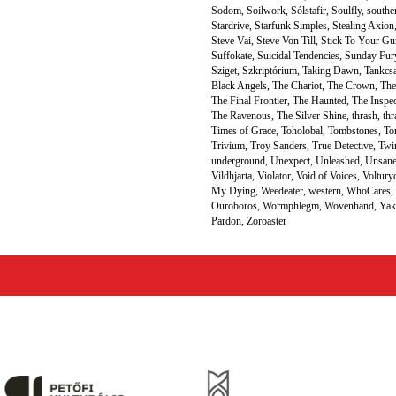
Sodom
,
Soilwork
,
Sólstafir
,
Soulfly
,
souther
Stardrive
,
Starfunk Simples
,
Stealing Axion
Steve Vai
,
Steve Von Till
,
Stick To Your Gu
Suffokate
,
Suicidal Tendencies
,
Sunday Fur
Sziget
,
Szkriptórium
,
Taking Dawn
,
Tankcs
Black Angels
,
The Chariot
,
The Crown
,
The
The Final Frontier
,
The Haunted
,
The Inspe
The Ravenous
,
The Silver Shine
,
thrash
,
thr
Times of Grace
,
Toholobal
,
Tombstones
,
To
Trivium
,
Troy Sanders
,
True Detective
,
Twi
underground
,
Unexpect
,
Unleashed
,
Unsan
Vildhjarta
,
Violator
,
Void of Voices
,
Voltury
My Dying
,
Weedeater
,
western
,
WhoCares
,
Ouroboros
,
Wormphlegm
,
Wovenhand
,
Yak
Pardon
,
Zoroaster
folyóirat kiadását, működését a Magyar Kultúráért Alapítvány – Petőfi Kulturális Ügynökség – 