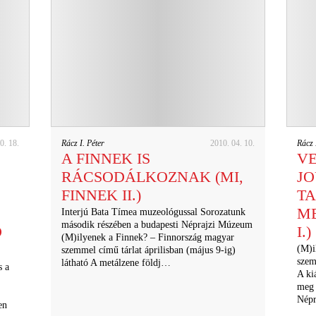
0. 18.
Rácz I. Péter
2010. 04. 10.
Rácz 
A FINNEK IS
VE
RÁCSODÁLKOZNAK (MI,
J
FINNEK II.)
TA
ME
Interjú Bata Tímea muzeológussal Sorozatunk
második részében a budapesti Néprajzi Múzeum
D
I.)
(M)ilyenek a Finnek? – Finnország magyar
(M)i
szemmel című tárlat áprilisban (május 9-ig)
szem
látható A metálzene földj…
s a
A ki
meg 
Népr
en