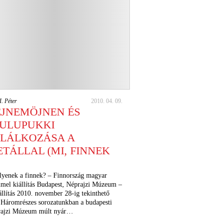
I. Péter
2010. 04. 09.
JNEMÖJNEN ÉS
OULUPUKKI
LÁLKOZÁSA A
TÁLLAL (MI, FINNEK
lyenek a finnek? – Finnország magyar
mel kiállítás Budapest, Néprajzi Múzeum –
állítás 2010. november 28-ig tekinthető
Háromrészes sorozatunkban a budapesti
ajzi Múzeum múlt nyár…