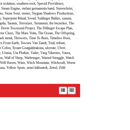
n isolation
,
southern rock
,
Special Providence
,
,
Steam Engine
,
stefani germanotta band
,
Stereochrist
,
ns
,
Stone Sour
,
stoner
,
Stygian Shadows Productions
,
y
,
Superjoint Ritual
,
Svoid
,
Szálinger Balázs
,
szauna
,
apda
,
Taranis
,
Terrorizer
,
Testament
,
the berzerker
,
The
 Devin Townsend Project
,
The Dillinger Escape Plan
,
ctor Cluzo
,
The Mars Volta
,
The Ocean
,
The Offspring
,
ash metal
,
Throwers
,
Time To Burn
,
Timeless Hour
,
rn From Earth
,
Townes Van Zandt
,
Trial
,
tribute
,
n Cobra
,
Tyrant Goatgaldrakona
,
ulcerate
,
Ulver
,
e
,
Urania
,
Uta Plotkin
,
Vader
,
Varg Vikernes
,
Vaura
,
on
,
Wall of Sleep
,
Warbringer
,
Wasted Struggle
,
Watch
Will Haven
,
Wino
,
Witch Mountain
,
Witchcraft
,
Worm
uza
,
Yellow Spots
,
zenei hálózatok
,
Zetod
,
Zöld
támogatja.