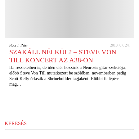
Rácz I. Péter
2010. 07. 24.
SZAKÁLL NÉLKÜL? – STEVE VON
TILL KONCERT AZ A38-ON
Ha részleteiben is, de idén elér hozzánk a Neurosis gitár-szekciója,
előbb Steve Von Till mutatkozott be szólóban, novemberben pedig
Scott Kelly érkezik a Shrinebuilder tagjaként. Előbbi fellépése
mag…
KERESÉS