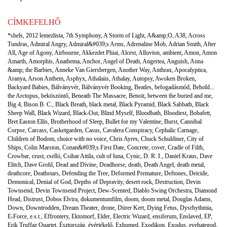
CÍMKEFELHŐ
*shels
,
2012 lemezlista
,
7th Symphony
,
A Storm of Light
,
A&amp;O
,
A38
,
Across
Tundras
,
Admiral Angry
,
Admiral&#039;s Arms
,
Adrenaline Mob
,
Adrian Smith
,
After
All
,
Age of Agony
,
Airbourne
,
Akkezdet Phiai
,
Alcest
,
Alluvion
,
ambient
,
Amon
,
Amon
Amarth
,
Amorphis
,
Anathema
,
Anchor
,
Angel of Death
,
Angertea
,
Anguish
,
Anna
&amp; the Barbies
,
Anneke Van Giersbergen
,
Another Way
,
Anthrax
,
Apocalyptica
,
Aranya
,
Arson Anthem
,
Asphyx
,
Athalaiis
,
Athalay
,
Autopsy
,
Awoken Broken
,
Backyard Babies
,
Bálványvér
,
Bálványvér Booking
,
Beatles
,
befogadásmód
,
Behold...
the Arctopus
,
beköszöntő
,
Beneath The Massacre
,
Benoit
,
between the buried and me
,
Big 4
,
Bison B. C.
,
Black Breath
,
black metal
,
Black Pyramid
,
Black Sabbath
,
Black
Sheep Wall
,
Black Wizard
,
Black-Out
,
Blind Myself
,
Bloodbath
,
Bloodiest
,
Bobafett
,
Bret Easton Ellis
,
Brotherhood of Sleep
,
Bullet for my Valentine
,
Burst
,
Cannibal
Corpse
,
Carcass
,
Casketgarden
,
Casus
,
Cavalera Conspiracy
,
Cephalic Carnage
,
Children of Bodom
,
choice with no voice
,
Chris Ayres
,
Chuck Schuldiner
,
City of
Ships
,
Colin Marston
,
Conan&#039;s First Date
,
Concrete
,
cover
,
Cradle of Filth
,
Crowbar
,
crust
,
cselló
,
Csihar Attila
,
cult of luna
,
Cynic
,
D. R. I.
,
Daniel Kraus
,
Dave
Elitch
,
Dave Grohl
,
Dead and Divine
,
Deadhorse
,
death
,
Death Angel
,
death metal
,
deathcore
,
Deathstars
,
Defending the Tree
,
Deformed Premature
,
Deftones
,
Deicide
,
Demonical
,
Denial of God
,
Depths of Depravity
,
desert rock
,
Destruction
,
Devin
Townsend
,
Devin Townsend Project
,
Dew-Scented
,
Diablo Swing Orchestra
,
Diamond
Head
,
Distrust
,
Dobos Elvira
,
dokumentumfilm
,
doom
,
doom metal
,
Douglas Adams
,
Down
,
Downtrodden
,
Dream Theater
,
drone
,
Dürer Kert
,
Dying Fetus
,
Dysrhythmia
,
E-Force
,
e.s.t.
,
Effrontery
,
Ektomorf
,
Elder
,
Electric Wizard
,
ensiferum
,
Enslaved
,
EP
,
Erik Truffaz Quartet
,
Észtország
,
évértékelő
,
Exhumed
,
Exodikon
,
Exodus
,
eyehategod
,