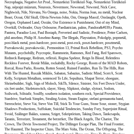
Necrophagia
,
Negative Art Prod.
,
Nemzetközi Törölköző Nap
,
Nemzetközi Törülköző
Nap
,
néprajzi múzeum
,
Neurosis
,
Nevermore
,
Newstead
,
Newsted
,
Nick Cave
,
Nightwish
,
Nile
,
Nirvana
,
No Omega
,
noise
,
Nokia
,
Norma Jean
,
nu metál
,
Nuclear
Beast
,
Ocoai
,
Old Skull
,
Olivia Newton-John
,
Om
,
Omega Massif
,
Onslaught
,
Opeth
,
Oregon
,
Orphaned Land
,
Ossián
,
Our Existence is Punishment
,
Out of my Mind
,
Overkill
,
Ovibrader
,
Ozzy Osbourne
,
Paediatrician
,
palms
,
Pandora&#039;s Pinata
,
Pantera
,
Paradise Lost
,
Paul Bostaph
,
Perverted and Sadistic
,
Pestilence
,
Petter Carlsen
,
phil anselmo
,
Philip H. Anselmo &amp; The Illegals
,
Playstation
,
Pokolgép
,
popmetál
,
post-black metal
,
post-hardcore
,
post-metal
,
post-rock
,
poszt-hardcore
,
posztmetál
,
Pozvakowski
,
pozvakowski.
,
Premonition 13
,
Primal Rock Rebellion
,
PS3
,
Psycho
Mutants
,
psychobilly
,
Psycroptic
,
Rammstein
,
Ramones
,
Red Fang
,
Red Sparowes
,
Redneck Rampage
,
Redrum
,
reflexió
,
Regina Spektor
,
Reign In Blood
,
Relentless
Reckless Forever
,
Restár Milán
,
rockabilly
,
Rocky George
,
Room of the MAD Robots
,
Rorcal
,
Rosa Parks
,
Rosetta
,
Rotten Sound
,
Ruined Families
,
Run To The Hills
,
Run
With The Hunted
,
Ruszák Miklós
,
Sabaton
,
Sabazius
,
Sadistic Mind
,
ScerrA
,
Scott
Kelly
,
Scriptum Metallum
,
sentenced To Life
,
Sepultura
,
Shapat Terror
,
shoegaze
,
Shrinebuilder
,
Sigh
,
Sign of Moloch
,
SikTh
,
Silence
,
Sinister
,
Six Feet Down Under
,
six feet under
,
Skeletonwitch
,
slayer
,
Sleep
,
Slipknot
,
sludge
,
slytract
,
Sodom
,
Soilwork
,
Sólstafir
,
Soulfly
,
southern isolation
,
southern rock
,
Special Providence
,
Stardrive
,
Starfunk Simples
,
Stealing Axion
,
Steam Engine
,
stefani germanotta band
,
Stereochrist
,
Steve Vai
,
Steve Von Till
,
Stick To Your Guns
,
Stone Sour
,
stoner
,
Stygian
Shadows Productions
,
Suffokate
,
Suicidal Tendencies
,
Sunday Fury
,
Superjoint Ritual
,
Svoid
,
Szálinger Balázs
,
szauna
,
Sziget
,
Szkriptórium
,
Taking Dawn
,
Tankcsapda
,
Taranis
,
Terrorizer
,
Testament
,
the berzerker
,
The Black Angels
,
The Chariot
,
The
Crown
,
The Devin Townsend Project
,
The Dillinger Escape Plan
,
The Final Frontier
,
The Haunted
,
The Inspector Cluzo
,
The Mars Volta
,
The Ocean
,
The Offspring
,
The