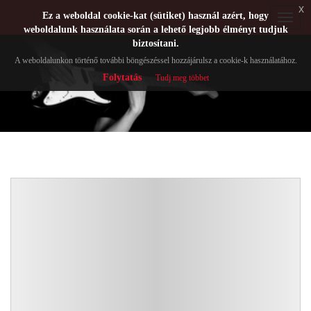
x
Ez a weboldal cookie-kat (sütiket) használ azért, hogy
Toggle
weboldalunk használata során a lehető legjobb élményt tudjuk
navigat
biztosítani.
A weboldalunkon történő további böngészéssel hozzájárulsz a cookie-k használatához.
Folytatás
Tudj meg többet