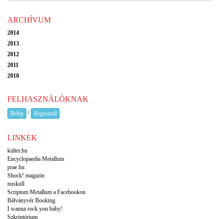
ARCHÍVUM
2014
2013
2012
2011
2010
FELHASZNÁLÓKNAK
/
Belép
Regisztrál
LINKEK
kulter.hu
Encyclopaedia Metallum
prae.hu
Shock! magazin
nuskull
Scriptum Metallum a Facebookon
Bálványvér Booking
I wanna rock you baby!
Szkriptórium