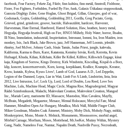
facebook
,
Fear Factory
,
Fekete Zaj
,
Fiktív
,
finn kultúra
,
finn metál
,
finntroll
,
Fishbone
,
Fister
,
Foo Fighters
,
Forbidden
,
Fueled By Fire
,
funk
,
Galaxis Útikalauz stopposoknak
,
Ganxsta Döglégy Zolee
,
Gene Hoglan
,
Ghost Brigad
,
Gillan
,
Glassjaw
,
god of war
,
Godsmack
,
Gojira
,
Goldenblog
,
Goldenblog 2011
,
Gorilla
,
Greg Puciato
,
Greip
,
Grieved
,
grind
,
grindcore
,
groove
,
hacride
,
Halvaszülött
,
hardcore
,
Harvester
,
Harvestman
,
Hate Eternal
,
Hatebreed
,
Hatred Solution
,
Haw
,
heathen
,
heavy metal
,
Hegyalja
,
Hegyalja fesztivál
,
High on Fire
,
HNO3 Műhely
,
Holy Water
,
horror
,
Ihsahn
,
Ill Nino
,
Immolation
,
indusztriál
,
Inspirritation
,
Intronaut
,
Iommi
,
Ira
,
Iron Maiden
,
iron
monkey
,
Isis
,
Jack Black
,
Jake Brown
,
jazz
,
Jeff Hanneman
,
Jeff Loomis
,
jelenlét-
élmény
,
Joel McIver
,
Johnny Cash
,
Jónás Tamás
,
Judas Priest
,
jungle
,
kalevala
,
Kalifornia
,
Karma to Burn
,
Karst
,
Katatonia
,
Kemény István
,
Kerli
,
Kerretta
,
Kevin
Hufnagel
,
Khuda
,
Kilian
,
Killchain
,
Killer Be Killed
,
Killfest
,
Killswitch Engage
,
kínai
kaja
,
Kingdom of Sorrow
,
Kings Destroy
,
Kirk Windstein
,
Kiscsillag
,
Kispál és a Borz
,
klip
,
koncert
,
koncertszervezés
,
Korn
,
korog
,
korpiklaani
,
Krallice
,
Krampüs
,
Kreator
,
Krow
,
kutatás
,
Kylesa
,
Kyuss Lives!
,
Lamb of God
,
Lazarus A.D.
,
Led Zeppelin
,
Legion of the Damned
,
Lepra
,
Liar in Wait
,
Limb For A Limb
,
Lindström
,
lista
,
lista
2012
,
Live Intrusion
,
Lo!
,
Lock Up
,
Lord
,
Lord of Doubts
,
Lou Reed
,
Love Sex
Machine
,
Lulu
,
Machine Head
,
Magic Circle
,
Magma Rise
,
Magrudergrind
,
Magyar
Rádió Szimfonikusok
,
Malachi
,
Malevolant Creation
,
Malevolent Creation
,
Mangod
Inc.
,
Mariah Carey
,
marionette ID
,
Massacre
,
Mastodon
,
Max Cavalera
,
Mayfly
,
McBrain
,
Megadeth
,
Megazetor
,
Menace
,
Mental Holocaust
,
Mercyful Fate
,
Metal
Hammer
,
Metalfest Open Air Hungary
,
Metallica
,
Mick Wall
,
Middle Finger Club
,
Mikee Goodman
,
Minden Csak Átmenet
,
Ministry
,
Moby Dick
,
Moholy-Nagy
,
mökki
,
Monkeypriest
,
Mono
,
Monte A. Melnick
,
Monuments
,
Moonsorrow
,
morbid angel
,
Mörbid Carnage
,
Morfium
,
Moses
,
Motörhead
,
Mr.JoeKer
,
Mutiny Within
,
Mystery
Gang
,
Nadir
,
Nameless Fear
,
Namtar
,
Napalm Death
,
Nashville Pussy
,
Necrodeath
,