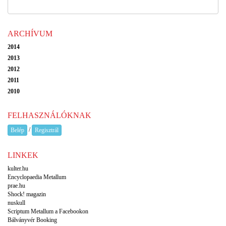
ARCHÍVUM
2014
2013
2012
2011
2010
FELHASZNÁLÓKNAK
/
Belép
Regisztrál
LINKEK
kulter.hu
Encyclopaedia Metallum
prae.hu
Shock! magazin
nuskull
Scriptum Metallum a Facebookon
Bálványvér Booking