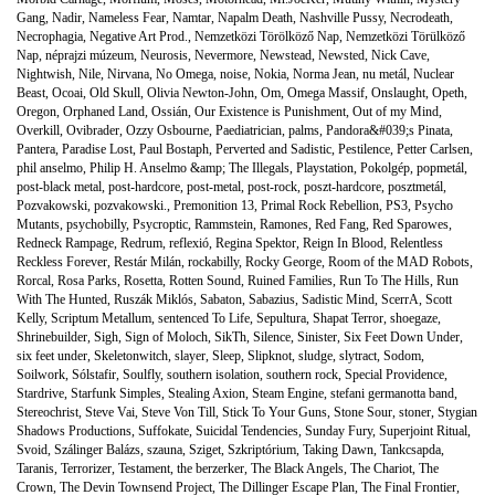
Gang
,
Nadir
,
Nameless Fear
,
Namtar
,
Napalm Death
,
Nashville Pussy
,
Necrodeath
,
Necrophagia
,
Negative Art Prod.
,
Nemzetközi Törölköző Nap
,
Nemzetközi Törülköző
Nap
,
néprajzi múzeum
,
Neurosis
,
Nevermore
,
Newstead
,
Newsted
,
Nick Cave
,
Nightwish
,
Nile
,
Nirvana
,
No Omega
,
noise
,
Nokia
,
Norma Jean
,
nu metál
,
Nuclear
Beast
,
Ocoai
,
Old Skull
,
Olivia Newton-John
,
Om
,
Omega Massif
,
Onslaught
,
Opeth
,
Oregon
,
Orphaned Land
,
Ossián
,
Our Existence is Punishment
,
Out of my Mind
,
Overkill
,
Ovibrader
,
Ozzy Osbourne
,
Paediatrician
,
palms
,
Pandora&#039;s Pinata
,
Pantera
,
Paradise Lost
,
Paul Bostaph
,
Perverted and Sadistic
,
Pestilence
,
Petter Carlsen
,
phil anselmo
,
Philip H. Anselmo &amp; The Illegals
,
Playstation
,
Pokolgép
,
popmetál
,
post-black metal
,
post-hardcore
,
post-metal
,
post-rock
,
poszt-hardcore
,
posztmetál
,
Pozvakowski
,
pozvakowski.
,
Premonition 13
,
Primal Rock Rebellion
,
PS3
,
Psycho
Mutants
,
psychobilly
,
Psycroptic
,
Rammstein
,
Ramones
,
Red Fang
,
Red Sparowes
,
Redneck Rampage
,
Redrum
,
reflexió
,
Regina Spektor
,
Reign In Blood
,
Relentless
Reckless Forever
,
Restár Milán
,
rockabilly
,
Rocky George
,
Room of the MAD Robots
,
Rorcal
,
Rosa Parks
,
Rosetta
,
Rotten Sound
,
Ruined Families
,
Run To The Hills
,
Run
With The Hunted
,
Ruszák Miklós
,
Sabaton
,
Sabazius
,
Sadistic Mind
,
ScerrA
,
Scott
Kelly
,
Scriptum Metallum
,
sentenced To Life
,
Sepultura
,
Shapat Terror
,
shoegaze
,
Shrinebuilder
,
Sigh
,
Sign of Moloch
,
SikTh
,
Silence
,
Sinister
,
Six Feet Down Under
,
six feet under
,
Skeletonwitch
,
slayer
,
Sleep
,
Slipknot
,
sludge
,
slytract
,
Sodom
,
Soilwork
,
Sólstafir
,
Soulfly
,
southern isolation
,
southern rock
,
Special Providence
,
Stardrive
,
Starfunk Simples
,
Stealing Axion
,
Steam Engine
,
stefani germanotta band
,
Stereochrist
,
Steve Vai
,
Steve Von Till
,
Stick To Your Guns
,
Stone Sour
,
stoner
,
Stygian
Shadows Productions
,
Suffokate
,
Suicidal Tendencies
,
Sunday Fury
,
Superjoint Ritual
,
Svoid
,
Szálinger Balázs
,
szauna
,
Sziget
,
Szkriptórium
,
Taking Dawn
,
Tankcsapda
,
Taranis
,
Terrorizer
,
Testament
,
the berzerker
,
The Black Angels
,
The Chariot
,
The
Crown
,
The Devin Townsend Project
,
The Dillinger Escape Plan
,
The Final Frontier
,