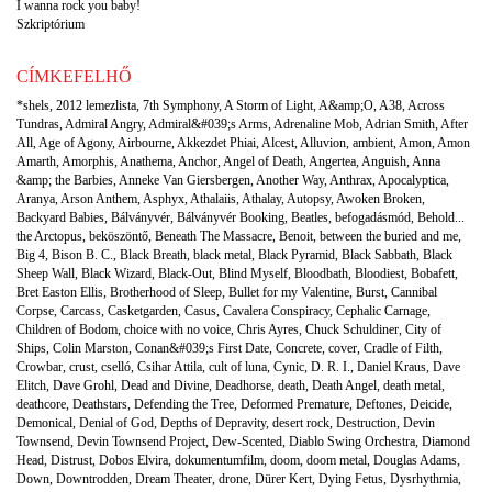
I wanna rock you baby!
Szkriptórium
CÍMKEFELHŐ
*shels
,
2012 lemezlista
,
7th Symphony
,
A Storm of Light
,
A&amp;O
,
A38
,
Across
Tundras
,
Admiral Angry
,
Admiral&#039;s Arms
,
Adrenaline Mob
,
Adrian Smith
,
After
All
,
Age of Agony
,
Airbourne
,
Akkezdet Phiai
,
Alcest
,
Alluvion
,
ambient
,
Amon
,
Amon
Amarth
,
Amorphis
,
Anathema
,
Anchor
,
Angel of Death
,
Angertea
,
Anguish
,
Anna
&amp; the Barbies
,
Anneke Van Giersbergen
,
Another Way
,
Anthrax
,
Apocalyptica
,
Aranya
,
Arson Anthem
,
Asphyx
,
Athalaiis
,
Athalay
,
Autopsy
,
Awoken Broken
,
Backyard Babies
,
Bálványvér
,
Bálványvér Booking
,
Beatles
,
befogadásmód
,
Behold...
the Arctopus
,
beköszöntő
,
Beneath The Massacre
,
Benoit
,
between the buried and me
,
Big 4
,
Bison B. C.
,
Black Breath
,
black metal
,
Black Pyramid
,
Black Sabbath
,
Black
Sheep Wall
,
Black Wizard
,
Black-Out
,
Blind Myself
,
Bloodbath
,
Bloodiest
,
Bobafett
,
Bret Easton Ellis
,
Brotherhood of Sleep
,
Bullet for my Valentine
,
Burst
,
Cannibal
Corpse
,
Carcass
,
Casketgarden
,
Casus
,
Cavalera Conspiracy
,
Cephalic Carnage
,
Children of Bodom
,
choice with no voice
,
Chris Ayres
,
Chuck Schuldiner
,
City of
Ships
,
Colin Marston
,
Conan&#039;s First Date
,
Concrete
,
cover
,
Cradle of Filth
,
Crowbar
,
crust
,
cselló
,
Csihar Attila
,
cult of luna
,
Cynic
,
D. R. I.
,
Daniel Kraus
,
Dave
Elitch
,
Dave Grohl
,
Dead and Divine
,
Deadhorse
,
death
,
Death Angel
,
death metal
,
deathcore
,
Deathstars
,
Defending the Tree
,
Deformed Premature
,
Deftones
,
Deicide
,
Demonical
,
Denial of God
,
Depths of Depravity
,
desert rock
,
Destruction
,
Devin
Townsend
,
Devin Townsend Project
,
Dew-Scented
,
Diablo Swing Orchestra
,
Diamond
Head
,
Distrust
,
Dobos Elvira
,
dokumentumfilm
,
doom
,
doom metal
,
Douglas Adams
,
Down
,
Downtrodden
,
Dream Theater
,
drone
,
Dürer Kert
,
Dying Fetus
,
Dysrhythmia
,