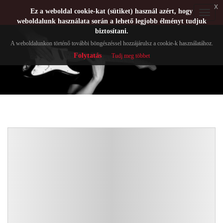
x
Ez a weboldal cookie-kat (sütiket) használ azért, hogy
Toggle
weboldalunk használata során a lehető legjobb élményt tudjuk
navigat
biztosítani.
A weboldalunkon történő további böngészéssel hozzájárulsz a cookie-k használatához.
Folytatás
Tudj meg többet