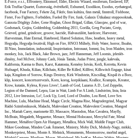
E-Force
,
e.s.t.
,
Effrontery
,
Ektomorf
,
Elder
,
Electric Wizard
,
ensiferum
,
Enslaved
,
EP
,
Erik Truffaz Quartet
,
Észtország
,
évértékelő
,
Exhumed
,
Exodikon
,
Exodus
,
eyehategod
,
facebook
,
Fear Factory
,
Fekete Zaj
,
Fiktív
,
finn kultúra
,
finn metál
,
finntroll
,
Fishbone
,
Fister
,
Foo Fighters
,
Forbidden
,
Fueled By Fire
,
funk
,
Galaxis Útikalauz stopposoknak
,
Ganxsta Döglégy Zolee
,
Gene Hoglan
,
Ghost Brigad
,
Gillan
,
Glassjaw
,
god of war
,
Godsmack
,
Gojira
,
Goldenblog
,
Goldenblog 2011
,
Gorilla
,
Greg Puciato
,
Greip
,
Grieved
,
grind
,
grindcore
,
groove
,
hacride
,
Halvaszülött
,
hardcore
,
Harvester
,
Harvestman
,
Hate Eternal
,
Hatebreed
,
Hatred Solution
,
Haw
,
heathen
,
heavy metal
,
Hegyalja
,
Hegyalja fesztivál
,
High on Fire
,
HNO3 Műhely
,
Holy Water
,
horror
,
Ihsahn
,
Ill Nino
,
Immolation
,
indusztriál
,
Inspirritation
,
Intronaut
,
Iommi
,
Ira
,
Iron Maiden
,
iron
monkey
,
Isis
,
Jack Black
,
Jake Brown
,
jazz
,
Jeff Hanneman
,
Jeff Loomis
,
jelenlét-
élmény
,
Joel McIver
,
Johnny Cash
,
Jónás Tamás
,
Judas Priest
,
jungle
,
kalevala
,
Kalifornia
,
Karma to Burn
,
Karst
,
Katatonia
,
Kemény István
,
Kerli
,
Kerretta
,
Kevin
Hufnagel
,
Khuda
,
Kilian
,
Killchain
,
Killer Be Killed
,
Killfest
,
Killswitch Engage
,
kínai
kaja
,
Kingdom of Sorrow
,
Kings Destroy
,
Kirk Windstein
,
Kiscsillag
,
Kispál és a Borz
,
klip
,
koncert
,
koncertszervezés
,
Korn
,
korog
,
korpiklaani
,
Krallice
,
Krampüs
,
Kreator
,
Krow
,
kutatás
,
Kylesa
,
Kyuss Lives!
,
Lamb of God
,
Lazarus A.D.
,
Led Zeppelin
,
Legion of the Damned
,
Lepra
,
Liar in Wait
,
Limb For A Limb
,
Lindström
,
lista
,
lista
2012
,
Live Intrusion
,
Lo!
,
Lock Up
,
Lord
,
Lord of Doubts
,
Lou Reed
,
Love Sex
Machine
,
Lulu
,
Machine Head
,
Magic Circle
,
Magma Rise
,
Magrudergrind
,
Magyar
Rádió Szimfonikusok
,
Malachi
,
Malevolant Creation
,
Malevolent Creation
,
Mangod
Inc.
,
Mariah Carey
,
marionette ID
,
Massacre
,
Mastodon
,
Max Cavalera
,
Mayfly
,
McBrain
,
Megadeth
,
Megazetor
,
Menace
,
Mental Holocaust
,
Mercyful Fate
,
Metal
Hammer
,
Metalfest Open Air Hungary
,
Metallica
,
Mick Wall
,
Middle Finger Club
,
Mikee Goodman
,
Minden Csak Átmenet
,
Ministry
,
Moby Dick
,
Moholy-Nagy
,
mökki
,
Monkeypriest
,
Mono
,
Monte A. Melnick
,
Monuments
,
Moonsorrow
,
morbid angel
,
Mörbid Carnage
,
Morfium
,
Moses
,
Motörhead
,
Mr.JoeKer
,
Mutiny Within
,
Mystery