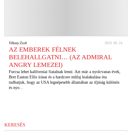
Vékony Zsolt
2010. 09. 24.
AZ EMBEREK FÉLNEK
BELEHALLGATNI… (AZ ADMIRAL
ANGRY LEMEZEI)
Furcsa lehet kaliforniai fiatalnak lenni. Azt már a nyolcvanas évek,
Bret Easton Ellis írásai és a hardcore műfaj kialakulása óta
tudhatjuk, hogy az USA legnépesebb államában az ifjúság különös
és nyo…
KERESÉS