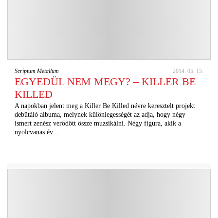
Scriptum Metallum
2014. 05. 15.
EGYEDÜL NEM MEGY? – KILLER BE
KILLED
A napokban jelent meg a Killer Be Killed névre keresztelt projekt
debütáló albuma, melynek különlegességét az adja, hogy négy
ismert zenész verődött össze muzsikálni. Négy figura, akik a
nyolcvanas év…