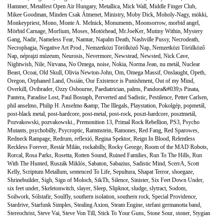
Hammer
,
Metalfest Open Air Hungary
,
Metallica
,
Mick Wall
,
Middle Finger Club
,
Mikee Goodman
,
Minden Csak Átmenet
,
Ministry
,
Moby Dick
,
Moholy-Nagy
,
mökki
,
Monkeypriest
,
Mono
,
Monte A. Melnick
,
Monuments
,
Moonsorrow
,
morbid angel
,
Mörbid Carnage
,
Morfium
,
Moses
,
Motörhead
,
Mr.JoeKer
,
Mutiny Within
,
Mystery
Gang
,
Nadir
,
Nameless Fear
,
Namtar
,
Napalm Death
,
Nashville Pussy
,
Necrodeath
,
Necrophagia
,
Negative Art Prod.
,
Nemzetközi Törölköző Nap
,
Nemzetközi Törülköző
Nap
,
néprajzi múzeum
,
Neurosis
,
Nevermore
,
Newstead
,
Newsted
,
Nick Cave
,
Nightwish
,
Nile
,
Nirvana
,
No Omega
,
noise
,
Nokia
,
Norma Jean
,
nu metál
,
Nuclear
Beast
,
Ocoai
,
Old Skull
,
Olivia Newton-John
,
Om
,
Omega Massif
,
Onslaught
,
Opeth
,
Oregon
,
Orphaned Land
,
Ossián
,
Our Existence is Punishment
,
Out of my Mind
,
Overkill
,
Ovibrader
,
Ozzy Osbourne
,
Paediatrician
,
palms
,
Pandora&#039;s Pinata
,
Pantera
,
Paradise Lost
,
Paul Bostaph
,
Perverted and Sadistic
,
Pestilence
,
Petter Carlsen
,
phil anselmo
,
Philip H. Anselmo &amp; The Illegals
,
Playstation
,
Pokolgép
,
popmetál
,
post-black metal
,
post-hardcore
,
post-metal
,
post-rock
,
poszt-hardcore
,
posztmetál
,
Pozvakowski
,
pozvakowski.
,
Premonition 13
,
Primal Rock Rebellion
,
PS3
,
Psycho
Mutants
,
psychobilly
,
Psycroptic
,
Rammstein
,
Ramones
,
Red Fang
,
Red Sparowes
,
Redneck Rampage
,
Redrum
,
reflexió
,
Regina Spektor
,
Reign In Blood
,
Relentless
Reckless Forever
,
Restár Milán
,
rockabilly
,
Rocky George
,
Room of the MAD Robots
,
Rorcal
,
Rosa Parks
,
Rosetta
,
Rotten Sound
,
Ruined Families
,
Run To The Hills
,
Run
With The Hunted
,
Ruszák Miklós
,
Sabaton
,
Sabazius
,
Sadistic Mind
,
ScerrA
,
Scott
Kelly
,
Scriptum Metallum
,
sentenced To Life
,
Sepultura
,
Shapat Terror
,
shoegaze
,
Shrinebuilder
,
Sigh
,
Sign of Moloch
,
SikTh
,
Silence
,
Sinister
,
Six Feet Down Under
,
six feet under
,
Skeletonwitch
,
slayer
,
Sleep
,
Slipknot
,
sludge
,
slytract
,
Sodom
,
Soilwork
,
Sólstafir
,
Soulfly
,
southern isolation
,
southern rock
,
Special Providence
,
Stardrive
,
Starfunk Simples
,
Stealing Axion
,
Steam Engine
,
stefani germanotta band
,
Stereochrist
,
Steve Vai
,
Steve Von Till
,
Stick To Your Guns
,
Stone Sour
,
stoner
,
Stygian