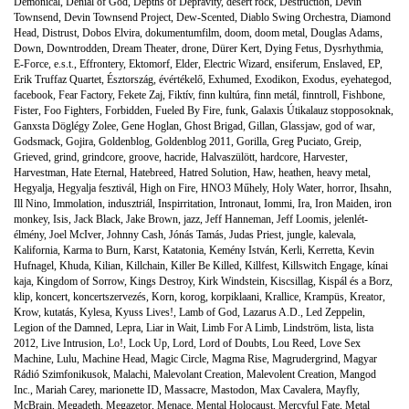
Demonical
,
Denial of God
,
Depths of Depravity
,
desert rock
,
Destruction
,
Devin
Townsend
,
Devin Townsend Project
,
Dew-Scented
,
Diablo Swing Orchestra
,
Diamond
Head
,
Distrust
,
Dobos Elvira
,
dokumentumfilm
,
doom
,
doom metal
,
Douglas Adams
,
Down
,
Downtrodden
,
Dream Theater
,
drone
,
Dürer Kert
,
Dying Fetus
,
Dysrhythmia
,
E-Force
,
e.s.t.
,
Effrontery
,
Ektomorf
,
Elder
,
Electric Wizard
,
ensiferum
,
Enslaved
,
EP
,
Erik Truffaz Quartet
,
Észtország
,
évértékelő
,
Exhumed
,
Exodikon
,
Exodus
,
eyehategod
,
facebook
,
Fear Factory
,
Fekete Zaj
,
Fiktív
,
finn kultúra
,
finn metál
,
finntroll
,
Fishbone
,
Fister
,
Foo Fighters
,
Forbidden
,
Fueled By Fire
,
funk
,
Galaxis Útikalauz stopposoknak
,
Ganxsta Döglégy Zolee
,
Gene Hoglan
,
Ghost Brigad
,
Gillan
,
Glassjaw
,
god of war
,
Godsmack
,
Gojira
,
Goldenblog
,
Goldenblog 2011
,
Gorilla
,
Greg Puciato
,
Greip
,
Grieved
,
grind
,
grindcore
,
groove
,
hacride
,
Halvaszülött
,
hardcore
,
Harvester
,
Harvestman
,
Hate Eternal
,
Hatebreed
,
Hatred Solution
,
Haw
,
heathen
,
heavy metal
,
Hegyalja
,
Hegyalja fesztivál
,
High on Fire
,
HNO3 Műhely
,
Holy Water
,
horror
,
Ihsahn
,
Ill Nino
,
Immolation
,
indusztriál
,
Inspirritation
,
Intronaut
,
Iommi
,
Ira
,
Iron Maiden
,
iron
monkey
,
Isis
,
Jack Black
,
Jake Brown
,
jazz
,
Jeff Hanneman
,
Jeff Loomis
,
jelenlét-
élmény
,
Joel McIver
,
Johnny Cash
,
Jónás Tamás
,
Judas Priest
,
jungle
,
kalevala
,
Kalifornia
,
Karma to Burn
,
Karst
,
Katatonia
,
Kemény István
,
Kerli
,
Kerretta
,
Kevin
Hufnagel
,
Khuda
,
Kilian
,
Killchain
,
Killer Be Killed
,
Killfest
,
Killswitch Engage
,
kínai
kaja
,
Kingdom of Sorrow
,
Kings Destroy
,
Kirk Windstein
,
Kiscsillag
,
Kispál és a Borz
,
klip
,
koncert
,
koncertszervezés
,
Korn
,
korog
,
korpiklaani
,
Krallice
,
Krampüs
,
Kreator
,
Krow
,
kutatás
,
Kylesa
,
Kyuss Lives!
,
Lamb of God
,
Lazarus A.D.
,
Led Zeppelin
,
Legion of the Damned
,
Lepra
,
Liar in Wait
,
Limb For A Limb
,
Lindström
,
lista
,
lista
2012
,
Live Intrusion
,
Lo!
,
Lock Up
,
Lord
,
Lord of Doubts
,
Lou Reed
,
Love Sex
Machine
,
Lulu
,
Machine Head
,
Magic Circle
,
Magma Rise
,
Magrudergrind
,
Magyar
Rádió Szimfonikusok
,
Malachi
,
Malevolant Creation
,
Malevolent Creation
,
Mangod
Inc.
,
Mariah Carey
,
marionette ID
,
Massacre
,
Mastodon
,
Max Cavalera
,
Mayfly
,
McBrain
,
Megadeth
,
Megazetor
,
Menace
,
Mental Holocaust
,
Mercyful Fate
,
Metal