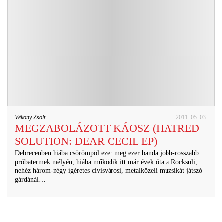
Vékony Zsolt
2011. 05. 03.
MEGZABOLÁZOTT KÁOSZ (HATRED
SOLUTION: DEAR CECIL EP)
Debrecenben hiába csörömpöl ezer meg ezer banda jobb-rosszabb
próbatermek mélyén, hiába működik itt már évek óta a Rocksuli,
nehéz három-négy ígéretes cívisvárosi, metalközeli muzsikát játszó
gárdánál…