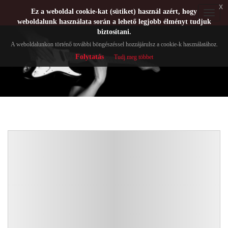
x
Ez a weboldal cookie-kat (sütiket) használ azért, hogy
Toggle
weboldalunk használata során a lehető legjobb élményt tudjuk
navigat
biztosítani.
A weboldalunkon történő további böngészéssel hozzájárulsz a cookie-k használatához.
Folytatás
Tudj meg többet