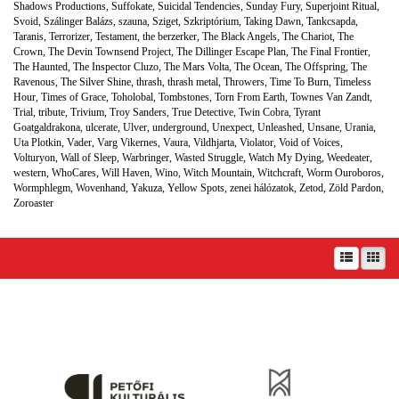
Shadows Productions
,
Suffokate
,
Suicidal Tendencies
,
Sunday Fury
,
Superjoint Ritual
,
Svoid
,
Szálinger Balázs
,
szauna
,
Sziget
,
Szkriptórium
,
Taking Dawn
,
Tankcsapda
,
Taranis
,
Terrorizer
,
Testament
,
the berzerker
,
The Black Angels
,
The Chariot
,
The
Crown
,
The Devin Townsend Project
,
The Dillinger Escape Plan
,
The Final Frontier
,
The Haunted
,
The Inspector Cluzo
,
The Mars Volta
,
The Ocean
,
The Offspring
,
The
Ravenous
,
The Silver Shine
,
thrash
,
thrash metal
,
Throwers
,
Time To Burn
,
Timeless
Hour
,
Times of Grace
,
Toholobal
,
Tombstones
,
Torn From Earth
,
Townes Van Zandt
,
Trial
,
tribute
,
Trivium
,
Troy Sanders
,
True Detective
,
Twin Cobra
,
Tyrant
Goatgaldrakona
,
ulcerate
,
Ulver
,
underground
,
Unexpect
,
Unleashed
,
Unsane
,
Urania
,
Uta Plotkin
,
Vader
,
Varg Vikernes
,
Vaura
,
Vildhjarta
,
Violator
,
Void of Voices
,
Volturyon
,
Wall of Sleep
,
Warbringer
,
Wasted Struggle
,
Watch My Dying
,
Weedeater
,
western
,
WhoCares
,
Will Haven
,
Wino
,
Witch Mountain
,
Witchcraft
,
Worm Ouroboros
,
Wormphlegm
,
Wovenhand
,
Yakuza
,
Yellow Spots
,
zenei hálózatok
,
Zetod
,
Zöld Pardon
,
Zoroaster
A prae.hu művészeti portál és a Prae folyóirat kiadását, működését a Magyar Kultúráért
Alapítvány – Petőfi Kulturális Ügynökség – támogatja.