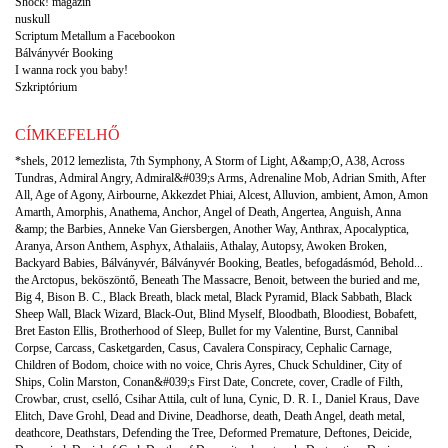
Shock! magazin
nuskull
Scriptum Metallum a Facebookon
Bálványvér Booking
I wanna rock you baby!
Szkriptórium
CÍMKEFELHŐ
*shels
,
2012 lemezlista
,
7th Symphony
,
A Storm of Light
,
A&amp;O
,
A38
,
Across
Tundras
,
Admiral Angry
,
Admiral&#039;s Arms
,
Adrenaline Mob
,
Adrian Smith
,
After
All
,
Age of Agony
,
Airbourne
,
Akkezdet Phiai
,
Alcest
,
Alluvion
,
ambient
,
Amon
,
Amon
Amarth
,
Amorphis
,
Anathema
,
Anchor
,
Angel of Death
,
Angertea
,
Anguish
,
Anna
&amp; the Barbies
,
Anneke Van Giersbergen
,
Another Way
,
Anthrax
,
Apocalyptica
,
Aranya
,
Arson Anthem
,
Asphyx
,
Athalaiis
,
Athalay
,
Autopsy
,
Awoken Broken
,
Backyard Babies
,
Bálványvér
,
Bálványvér Booking
,
Beatles
,
befogadásmód
,
Behold...
the Arctopus
,
beköszöntő
,
Beneath The Massacre
,
Benoit
,
between the buried and me
,
Big 4
,
Bison B. C.
,
Black Breath
,
black metal
,
Black Pyramid
,
Black Sabbath
,
Black
Sheep Wall
,
Black Wizard
,
Black-Out
,
Blind Myself
,
Bloodbath
,
Bloodiest
,
Bobafett
,
Bret Easton Ellis
,
Brotherhood of Sleep
,
Bullet for my Valentine
,
Burst
,
Cannibal
Corpse
,
Carcass
,
Casketgarden
,
Casus
,
Cavalera Conspiracy
,
Cephalic Carnage
,
Children of Bodom
,
choice with no voice
,
Chris Ayres
,
Chuck Schuldiner
,
City of
Ships
,
Colin Marston
,
Conan&#039;s First Date
,
Concrete
,
cover
,
Cradle of Filth
,
Crowbar
,
crust
,
cselló
,
Csihar Attila
,
cult of luna
,
Cynic
,
D. R. I.
,
Daniel Kraus
,
Dave
Elitch
,
Dave Grohl
,
Dead and Divine
,
Deadhorse
,
death
,
Death Angel
,
death metal
,
deathcore
,
Deathstars
,
Defending the Tree
,
Deformed Premature
,
Deftones
,
Deicide
,