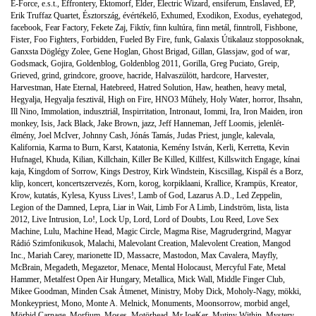
E-Force
,
e.s.t.
,
Effrontery
,
Ektomorf
,
Elder
,
Electric Wizard
,
ensiferum
,
Enslaved
,
EP
,
Erik Truffaz Quartet
,
Észtország
,
évértékelő
,
Exhumed
,
Exodikon
,
Exodus
,
eyehategod
,
facebook
,
Fear Factory
,
Fekete Zaj
,
Fiktív
,
finn kultúra
,
finn metál
,
finntroll
,
Fishbone
,
Fister
,
Foo Fighters
,
Forbidden
,
Fueled By Fire
,
funk
,
Galaxis Útikalauz stopposoknak
,
Ganxsta Döglégy Zolee
,
Gene Hoglan
,
Ghost Brigad
,
Gillan
,
Glassjaw
,
god of war
,
Godsmack
,
Gojira
,
Goldenblog
,
Goldenblog 2011
,
Gorilla
,
Greg Puciato
,
Greip
,
Grieved
,
grind
,
grindcore
,
groove
,
hacride
,
Halvaszülött
,
hardcore
,
Harvester
,
Harvestman
,
Hate Eternal
,
Hatebreed
,
Hatred Solution
,
Haw
,
heathen
,
heavy metal
,
Hegyalja
,
Hegyalja fesztivál
,
High on Fire
,
HNO3 Műhely
,
Holy Water
,
horror
,
Ihsahn
,
Ill Nino
,
Immolation
,
indusztriál
,
Inspirritation
,
Intronaut
,
Iommi
,
Ira
,
Iron Maiden
,
iron
monkey
,
Isis
,
Jack Black
,
Jake Brown
,
jazz
,
Jeff Hanneman
,
Jeff Loomis
,
jelenlét-
élmény
,
Joel McIver
,
Johnny Cash
,
Jónás Tamás
,
Judas Priest
,
jungle
,
kalevala
,
Kalifornia
,
Karma to Burn
,
Karst
,
Katatonia
,
Kemény István
,
Kerli
,
Kerretta
,
Kevin
Hufnagel
,
Khuda
,
Kilian
,
Killchain
,
Killer Be Killed
,
Killfest
,
Killswitch Engage
,
kínai
kaja
,
Kingdom of Sorrow
,
Kings Destroy
,
Kirk Windstein
,
Kiscsillag
,
Kispál és a Borz
,
klip
,
koncert
,
koncertszervezés
,
Korn
,
korog
,
korpiklaani
,
Krallice
,
Krampüs
,
Kreator
,
Krow
,
kutatás
,
Kylesa
,
Kyuss Lives!
,
Lamb of God
,
Lazarus A.D.
,
Led Zeppelin
,
Legion of the Damned
,
Lepra
,
Liar in Wait
,
Limb For A Limb
,
Lindström
,
lista
,
lista
2012
,
Live Intrusion
,
Lo!
,
Lock Up
,
Lord
,
Lord of Doubts
,
Lou Reed
,
Love Sex
Machine
,
Lulu
,
Machine Head
,
Magic Circle
,
Magma Rise
,
Magrudergrind
,
Magyar
Rádió Szimfonikusok
,
Malachi
,
Malevolant Creation
,
Malevolent Creation
,
Mangod
Inc.
,
Mariah Carey
,
marionette ID
,
Massacre
,
Mastodon
,
Max Cavalera
,
Mayfly
,
McBrain
,
Megadeth
,
Megazetor
,
Menace
,
Mental Holocaust
,
Mercyful Fate
,
Metal
Hammer
,
Metalfest Open Air Hungary
,
Metallica
,
Mick Wall
,
Middle Finger Club
,
Mikee Goodman
,
Minden Csak Átmenet
,
Ministry
,
Moby Dick
,
Moholy-Nagy
,
mökki
,
Monkeypriest
,
Mono
,
Monte A. Melnick
,
Monuments
,
Moonsorrow
,
morbid angel
,
Mörbid Carnage
,
Morfium
,
Moses
,
Motörhead
,
Mr.JoeKer
,
Mutiny Within
,
Mystery