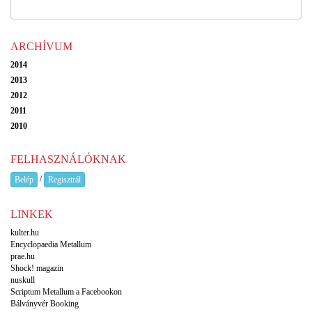
ARCHÍVUM
2014
2013
2012
2011
2010
FELHASZNÁLÓKNAK
/
Belép
Regisztrál
LINKEK
kulter.hu
Encyclopaedia Metallum
prae.hu
Shock! magazin
nuskull
Scriptum Metallum a Facebookon
Bálványvér Booking