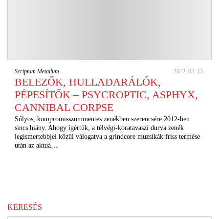
Scriptum Metallum
2012. 03. 13.
BELEZŐK, HULLADARÁLÓK,
PÉPESÍTŐK – PSYCROPTIC, ASPHYX,
CANNIBAL CORPSE
Súlyos, kompromisszummentes zenékben szerencsére 2012-ben
sincs hiány. Ahogy ígértük, a télvégi-koratavaszi durva zenék
legismertebbjei közül válogatva a grindcore muzsikák friss termése
után az aktuá…
KERESÉS