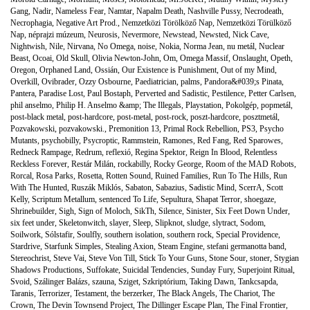
Gang
,
Nadir
,
Nameless Fear
,
Namtar
,
Napalm Death
,
Nashville Pussy
,
Necrodeath
,
Necrophagia
,
Negative Art Prod.
,
Nemzetközi Törölköző Nap
,
Nemzetközi Törülköző
Nap
,
néprajzi múzeum
,
Neurosis
,
Nevermore
,
Newstead
,
Newsted
,
Nick Cave
,
Nightwish
,
Nile
,
Nirvana
,
No Omega
,
noise
,
Nokia
,
Norma Jean
,
nu metál
,
Nuclear
Beast
,
Ocoai
,
Old Skull
,
Olivia Newton-John
,
Om
,
Omega Massif
,
Onslaught
,
Opeth
,
Oregon
,
Orphaned Land
,
Ossián
,
Our Existence is Punishment
,
Out of my Mind
,
Overkill
,
Ovibrader
,
Ozzy Osbourne
,
Paediatrician
,
palms
,
Pandora&#039;s Pinata
,
Pantera
,
Paradise Lost
,
Paul Bostaph
,
Perverted and Sadistic
,
Pestilence
,
Petter Carlsen
,
phil anselmo
,
Philip H. Anselmo &amp; The Illegals
,
Playstation
,
Pokolgép
,
popmetál
,
post-black metal
,
post-hardcore
,
post-metal
,
post-rock
,
poszt-hardcore
,
posztmetál
,
Pozvakowski
,
pozvakowski.
,
Premonition 13
,
Primal Rock Rebellion
,
PS3
,
Psycho
Mutants
,
psychobilly
,
Psycroptic
,
Rammstein
,
Ramones
,
Red Fang
,
Red Sparowes
,
Redneck Rampage
,
Redrum
,
reflexió
,
Regina Spektor
,
Reign In Blood
,
Relentless
Reckless Forever
,
Restár Milán
,
rockabilly
,
Rocky George
,
Room of the MAD Robots
,
Rorcal
,
Rosa Parks
,
Rosetta
,
Rotten Sound
,
Ruined Families
,
Run To The Hills
,
Run
With The Hunted
,
Ruszák Miklós
,
Sabaton
,
Sabazius
,
Sadistic Mind
,
ScerrA
,
Scott
Kelly
,
Scriptum Metallum
,
sentenced To Life
,
Sepultura
,
Shapat Terror
,
shoegaze
,
Shrinebuilder
,
Sigh
,
Sign of Moloch
,
SikTh
,
Silence
,
Sinister
,
Six Feet Down Under
,
six feet under
,
Skeletonwitch
,
slayer
,
Sleep
,
Slipknot
,
sludge
,
slytract
,
Sodom
,
Soilwork
,
Sólstafir
,
Soulfly
,
southern isolation
,
southern rock
,
Special Providence
,
Stardrive
,
Starfunk Simples
,
Stealing Axion
,
Steam Engine
,
stefani germanotta band
,
Stereochrist
,
Steve Vai
,
Steve Von Till
,
Stick To Your Guns
,
Stone Sour
,
stoner
,
Stygian
Shadows Productions
,
Suffokate
,
Suicidal Tendencies
,
Sunday Fury
,
Superjoint Ritual
,
Svoid
,
Szálinger Balázs
,
szauna
,
Sziget
,
Szkriptórium
,
Taking Dawn
,
Tankcsapda
,
Taranis
,
Terrorizer
,
Testament
,
the berzerker
,
The Black Angels
,
The Chariot
,
The
Crown
,
The Devin Townsend Project
,
The Dillinger Escape Plan
,
The Final Frontier
,