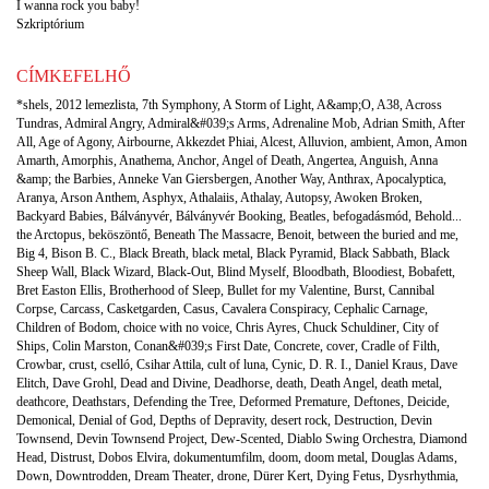
I wanna rock you baby!
Szkriptórium
CÍMKEFELHŐ
*shels
,
2012 lemezlista
,
7th Symphony
,
A Storm of Light
,
A&amp;O
,
A38
,
Across
Tundras
,
Admiral Angry
,
Admiral&#039;s Arms
,
Adrenaline Mob
,
Adrian Smith
,
After
All
,
Age of Agony
,
Airbourne
,
Akkezdet Phiai
,
Alcest
,
Alluvion
,
ambient
,
Amon
,
Amon
Amarth
,
Amorphis
,
Anathema
,
Anchor
,
Angel of Death
,
Angertea
,
Anguish
,
Anna
&amp; the Barbies
,
Anneke Van Giersbergen
,
Another Way
,
Anthrax
,
Apocalyptica
,
Aranya
,
Arson Anthem
,
Asphyx
,
Athalaiis
,
Athalay
,
Autopsy
,
Awoken Broken
,
Backyard Babies
,
Bálványvér
,
Bálványvér Booking
,
Beatles
,
befogadásmód
,
Behold...
the Arctopus
,
beköszöntő
,
Beneath The Massacre
,
Benoit
,
between the buried and me
,
Big 4
,
Bison B. C.
,
Black Breath
,
black metal
,
Black Pyramid
,
Black Sabbath
,
Black
Sheep Wall
,
Black Wizard
,
Black-Out
,
Blind Myself
,
Bloodbath
,
Bloodiest
,
Bobafett
,
Bret Easton Ellis
,
Brotherhood of Sleep
,
Bullet for my Valentine
,
Burst
,
Cannibal
Corpse
,
Carcass
,
Casketgarden
,
Casus
,
Cavalera Conspiracy
,
Cephalic Carnage
,
Children of Bodom
,
choice with no voice
,
Chris Ayres
,
Chuck Schuldiner
,
City of
Ships
,
Colin Marston
,
Conan&#039;s First Date
,
Concrete
,
cover
,
Cradle of Filth
,
Crowbar
,
crust
,
cselló
,
Csihar Attila
,
cult of luna
,
Cynic
,
D. R. I.
,
Daniel Kraus
,
Dave
Elitch
,
Dave Grohl
,
Dead and Divine
,
Deadhorse
,
death
,
Death Angel
,
death metal
,
deathcore
,
Deathstars
,
Defending the Tree
,
Deformed Premature
,
Deftones
,
Deicide
,
Demonical
,
Denial of God
,
Depths of Depravity
,
desert rock
,
Destruction
,
Devin
Townsend
,
Devin Townsend Project
,
Dew-Scented
,
Diablo Swing Orchestra
,
Diamond
Head
,
Distrust
,
Dobos Elvira
,
dokumentumfilm
,
doom
,
doom metal
,
Douglas Adams
,
Down
,
Downtrodden
,
Dream Theater
,
drone
,
Dürer Kert
,
Dying Fetus
,
Dysrhythmia
,