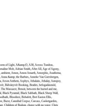
torm of Light
,
A&amp;O
,
A38
,
Across Tundras
,
enaline Mob
,
Adrian Smith
,
After All
,
Age of Agony
,
,
ambient
,
Amon
,
Amon Amarth
,
Amorphis
,
Anathema
,
,
Anna &amp; the Barbies
,
Anneke Van Giersbergen
,
a
,
Arson Anthem
,
Asphyx
,
Athalaiis
,
Athalay
,
Autopsy
,
vér
,
Bálványvér Booking
,
Beatles
,
befogadásmód
,
h The Massacre
,
Benoit
,
between the buried and me
,
al
,
Black Pyramid
,
Black Sabbath
,
Black Sheep Wall
,
oodbath
,
Bloodiest
,
Bobafett
,
Bret Easton Ellis
,
ne
,
Burst
,
Cannibal Corpse
,
Carcass
,
Casketgarden
,
age
,
Children of Bodom
,
choice with no voice
,
Chris