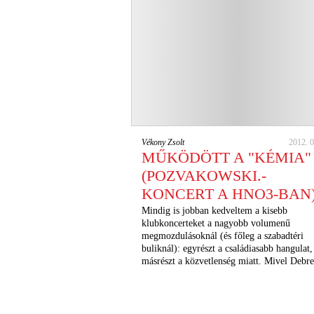
Vékony Zsolt
2012. 0
MŰKÖDÖTT A "KÉMIA"
(POZVAKOWSKI.-
KONCERT A HNO3-BAN
Mindig is jobban kedveltem a kisebb
klubkoncerteket a nagyobb volumenű
megmozdulásoknál (és főleg a szabadtéri
buliknál): egyrészt a családiasabb hangulat,
másrészt a közvetlenség miatt. Mivel Deb