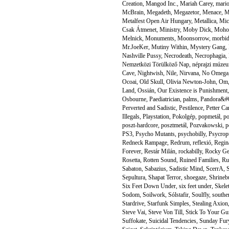
Creation
,
Mangod Inc.
,
Mariah Carey
,
mario
McBrain
,
Megadeth
,
Megazetor
,
Menace
,
M
Metalfest Open Air Hungary
,
Metallica
,
Mic
Csak Átmenet
,
Ministry
,
Moby Dick
,
Moho
Melnick
,
Monuments
,
Moonsorrow
,
morbid
Mr.JoeKer
,
Mutiny Within
,
Mystery Gang
,
Nashville Pussy
,
Necrodeath
,
Necrophagia
,
Nemzetközi Törülköző Nap
,
néprajzi múze
Cave
,
Nightwish
,
Nile
,
Nirvana
,
No Omega
Ocoai
,
Old Skull
,
Olivia Newton-John
,
Om
Land
,
Ossián
,
Our Existence is Punishment
Osbourne
,
Paediatrician
,
palms
,
Pandora&#0
Perverted and Sadistic
,
Pestilence
,
Petter Ca
Illegals
,
Playstation
,
Pokolgép
,
popmetál
,
po
poszt-hardcore
,
posztmetál
,
Pozvakowski
,
p
PS3
,
Psycho Mutants
,
psychobilly
,
Psycropt
Redneck Rampage
,
Redrum
,
reflexió
,
Regin
Forever
,
Restár Milán
,
rockabilly
,
Rocky Ge
Rosetta
,
Rotten Sound
,
Ruined Families
,
Ru
Sabaton
,
Sabazius
,
Sadistic Mind
,
ScerrA
,
S
Sepultura
,
Shapat Terror
,
shoegaze
,
Shrineb
Six Feet Down Under
,
six feet under
,
Skele
Sodom
,
Soilwork
,
Sólstafir
,
Soulfly
,
souther
Stardrive
,
Starfunk Simples
,
Stealing Axion
Steve Vai
,
Steve Von Till
,
Stick To Your Gu
Suffokate
,
Suicidal Tendencies
,
Sunday Fur