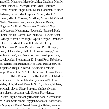
nette ID
,
Massacre
,
Mastodon
,
Max Cavalera
,
Mayfly
,
ental Holocaust
,
Mercyful Fate
,
Metal Hammer
,
k Wall
,
Middle Finger Club
,
Mikee Goodman
,
Minden
ly-Nagy
,
mökki
,
Monkeypriest
,
Mono
,
Monte A.
 angel
,
Mörbid Carnage
,
Morfium
,
Moses
,
Motörhead
,
Nadir
,
Nameless Fear
,
Namtar
,
Napalm Death
,
Negative Art Prod.
,
Nemzetközi Törölköző Nap
,
um
,
Neurosis
,
Nevermore
,
Newstead
,
Newsted
,
Nick
,
noise
,
Nokia
,
Norma Jean
,
nu metál
,
Nuclear Beast
,
,
Omega Massif
,
Onslaught
,
Opeth
,
Oregon
,
Orphaned
,
Out of my Mind
,
Overkill
,
Ovibrader
,
Ozzy
39;s Pinata
,
Pantera
,
Paradise Lost
,
Paul Bostaph
,
rlsen
,
phil anselmo
,
Philip H. Anselmo &amp; The
st-black metal
,
post-hardcore
,
post-metal
,
post-rock
,
ozvakowski.
,
Premonition 13
,
Primal Rock Rebellion
,
ic
,
Rammstein
,
Ramones
,
Red Fang
,
Red Sparowes
,
a Spektor
,
Reign In Blood
,
Relentless Reckless
orge
,
Room of the MAD Robots
,
Rorcal
,
Rosa Parks
,
n To The Hills
,
Run With The Hunted
,
Ruszák Miklós
,
cott Kelly
,
Scriptum Metallum
,
sentenced To Life
,
uilder
,
Sigh
,
Sign of Moloch
,
SikTh
,
Silence
,
Sinister
,
tonwitch
,
slayer
,
Sleep
,
Slipknot
,
sludge
,
slytract
,
n isolation
,
southern rock
,
Special Providence
,
,
Steam Engine
,
stefani germanotta band
,
Stereochrist
,
ns
,
Stone Sour
,
stoner
,
Stygian Shadows Productions
,
y
,
Superjoint Ritual
,
Svoid
,
Szálinger Balázs
,
szauna
,