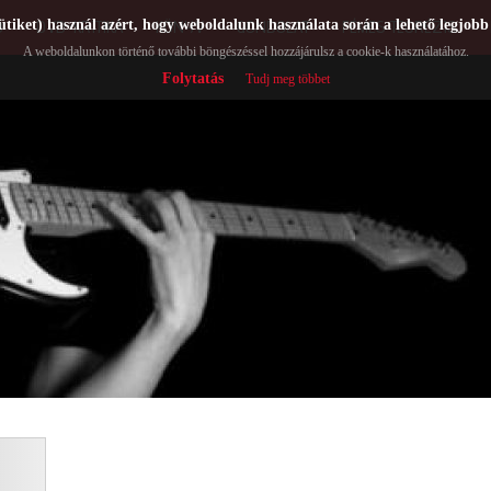
ütiket) használ azért, hogy weboldalunk használata során a lehető legjobb
Ó
DVD-KRITIKA
KÖNYV
GONDOLAT
FÉMES TEORÉZIS
A weboldalunkon történő további böngészéssel hozzájárulsz a cookie-k használatához.
Folytatás
Tudj meg többet