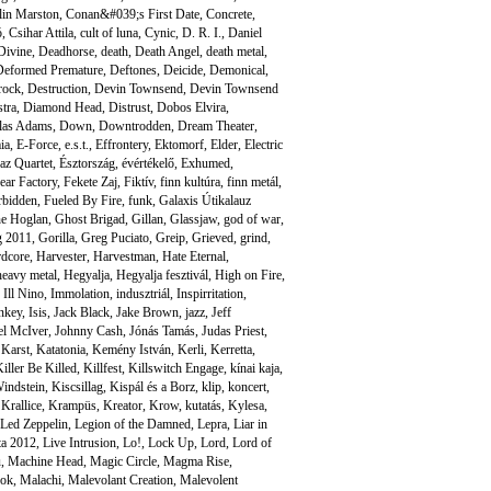
lin Marston
,
Conan&#039;s First Date
,
Concrete
,
ó
,
Csihar Attila
,
cult of luna
,
Cynic
,
D. R. I.
,
Daniel
Divine
,
Deadhorse
,
death
,
Death Angel
,
death metal
,
Deformed Premature
,
Deftones
,
Deicide
,
Demonical
,
 rock
,
Destruction
,
Devin Townsend
,
Devin Townsend
tra
,
Diamond Head
,
Distrust
,
Dobos Elvira
,
las Adams
,
Down
,
Downtrodden
,
Dream Theater
,
ia
,
E-Force
,
e.s.t.
,
Effrontery
,
Ektomorf
,
Elder
,
Electric
az Quartet
,
Észtország
,
évértékelő
,
Exhumed
,
ear Factory
,
Fekete Zaj
,
Fiktív
,
finn kultúra
,
finn metál
,
rbidden
,
Fueled By Fire
,
funk
,
Galaxis Útikalauz
e Hoglan
,
Ghost Brigad
,
Gillan
,
Glassjaw
,
god of war
,
g 2011
,
Gorilla
,
Greg Puciato
,
Greip
,
Grieved
,
grind
,
rdcore
,
Harvester
,
Harvestman
,
Hate Eternal
,
heavy metal
,
Hegyalja
,
Hegyalja fesztivál
,
High on Fire
,
,
Ill Nino
,
Immolation
,
indusztriál
,
Inspirritation
,
nkey
,
Isis
,
Jack Black
,
Jake Brown
,
jazz
,
Jeff
el McIver
,
Johnny Cash
,
Jónás Tamás
,
Judas Priest
,
,
Karst
,
Katatonia
,
Kemény István
,
Kerli
,
Kerretta
,
iller Be Killed
,
Killfest
,
Killswitch Engage
,
kínai kaja
,
indstein
,
Kiscsillag
,
Kispál és a Borz
,
klip
,
koncert
,
,
Krallice
,
Krampüs
,
Kreator
,
Krow
,
kutatás
,
Kylesa
,
Led Zeppelin
,
Legion of the Damned
,
Lepra
,
Liar in
sta 2012
,
Live Intrusion
,
Lo!
,
Lock Up
,
Lord
,
Lord of
u
,
Machine Head
,
Magic Circle
,
Magma Rise
,
sok
,
Malachi
,
Malevolant Creation
,
Malevolent