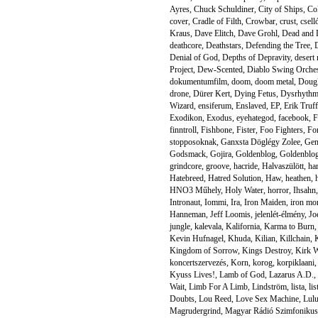
Ayres
,
Chuck Schuldiner
,
City of Ships
,
Co
cover
,
Cradle of Filth
,
Crowbar
,
crust
,
csell
Kraus
,
Dave Elitch
,
Dave Grohl
,
Dead and 
deathcore
,
Deathstars
,
Defending the Tree
,
Denial of God
,
Depths of Depravity
,
desert
Project
,
Dew-Scented
,
Diablo Swing Orches
dokumentumfilm
,
doom
,
doom metal
,
Doug
drone
,
Dürer Kert
,
Dying Fetus
,
Dysrhythm
Wizard
,
ensiferum
,
Enslaved
,
EP
,
Erik Truff
Exodikon
,
Exodus
,
eyehategod
,
facebook
,
F
finntroll
,
Fishbone
,
Fister
,
Foo Fighters
,
Fo
stopposoknak
,
Ganxsta Döglégy Zolee
,
Gen
Godsmack
,
Gojira
,
Goldenblog
,
Goldenblo
grindcore
,
groove
,
hacride
,
Halvaszülött
,
ha
Hatebreed
,
Hatred Solution
,
Haw
,
heathen
,
HNO3 Műhely
,
Holy Water
,
horror
,
Ihsahn
Intronaut
,
Iommi
,
Ira
,
Iron Maiden
,
iron mo
Hanneman
,
Jeff Loomis
,
jelenlét-élmény
,
Jo
jungle
,
kalevala
,
Kalifornia
,
Karma to Burn
Kevin Hufnagel
,
Khuda
,
Kilian
,
Killchain
,
K
Kingdom of Sorrow
,
Kings Destroy
,
Kirk W
koncertszervezés
,
Korn
,
korog
,
korpiklaani
Kyuss Lives!
,
Lamb of God
,
Lazarus A.D.
,
Wait
,
Limb For A Limb
,
Lindström
,
lista
,
li
Doubts
,
Lou Reed
,
Love Sex Machine
,
Lul
Magrudergrind
,
Magyar Rádió Szimfoniku