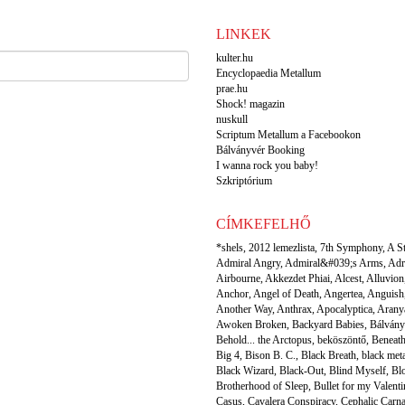
LINKEK
kulter.hu
Encyclopaedia Metallum
prae.hu
Shock! magazin
nuskull
Scriptum Metallum a Facebookon
Bálványvér Booking
I wanna rock you baby!
Szkriptórium
CÍMKEFELHŐ
*shels
,
2012 lemezlista
,
7th Symphony
,
A S
Admiral Angry
,
Admiral&#039;s Arms
,
Adr
Airbourne
,
Akkezdet Phiai
,
Alcest
,
Alluvion
Anchor
,
Angel of Death
,
Angertea
,
Anguish
Another Way
,
Anthrax
,
Apocalyptica
,
Arany
Awoken Broken
,
Backyard Babies
,
Bálvány
Behold... the Arctopus
,
beköszöntő
,
Beneat
Big 4
,
Bison B. C.
,
Black Breath
,
black met
Black Wizard
,
Black-Out
,
Blind Myself
,
Bl
Brotherhood of Sleep
,
Bullet for my Valenti
Casus
,
Cavalera Conspiracy
,
Cephalic Carn