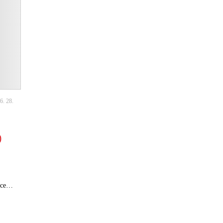
6. 28.
)
rece…