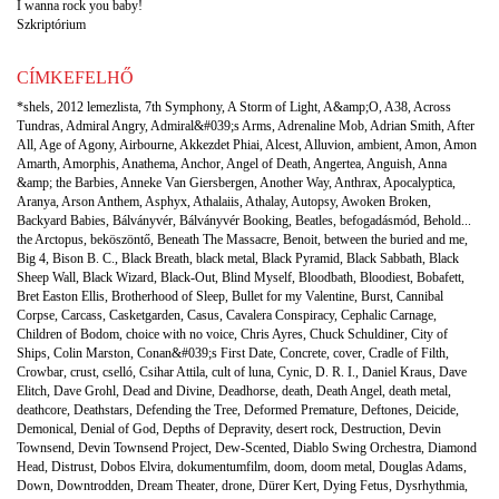
I wanna rock you baby!
Szkriptórium
CÍMKEFELHŐ
*shels
,
2012 lemezlista
,
7th Symphony
,
A Storm of Light
,
A&amp;O
,
A38
,
Across
Tundras
,
Admiral Angry
,
Admiral&#039;s Arms
,
Adrenaline Mob
,
Adrian Smith
,
After
All
,
Age of Agony
,
Airbourne
,
Akkezdet Phiai
,
Alcest
,
Alluvion
,
ambient
,
Amon
,
Amon
Amarth
,
Amorphis
,
Anathema
,
Anchor
,
Angel of Death
,
Angertea
,
Anguish
,
Anna
&amp; the Barbies
,
Anneke Van Giersbergen
,
Another Way
,
Anthrax
,
Apocalyptica
,
Aranya
,
Arson Anthem
,
Asphyx
,
Athalaiis
,
Athalay
,
Autopsy
,
Awoken Broken
,
Backyard Babies
,
Bálványvér
,
Bálványvér Booking
,
Beatles
,
befogadásmód
,
Behold...
the Arctopus
,
beköszöntő
,
Beneath The Massacre
,
Benoit
,
between the buried and me
,
Big 4
,
Bison B. C.
,
Black Breath
,
black metal
,
Black Pyramid
,
Black Sabbath
,
Black
Sheep Wall
,
Black Wizard
,
Black-Out
,
Blind Myself
,
Bloodbath
,
Bloodiest
,
Bobafett
,
Bret Easton Ellis
,
Brotherhood of Sleep
,
Bullet for my Valentine
,
Burst
,
Cannibal
Corpse
,
Carcass
,
Casketgarden
,
Casus
,
Cavalera Conspiracy
,
Cephalic Carnage
,
Children of Bodom
,
choice with no voice
,
Chris Ayres
,
Chuck Schuldiner
,
City of
Ships
,
Colin Marston
,
Conan&#039;s First Date
,
Concrete
,
cover
,
Cradle of Filth
,
Crowbar
,
crust
,
cselló
,
Csihar Attila
,
cult of luna
,
Cynic
,
D. R. I.
,
Daniel Kraus
,
Dave
Elitch
,
Dave Grohl
,
Dead and Divine
,
Deadhorse
,
death
,
Death Angel
,
death metal
,
deathcore
,
Deathstars
,
Defending the Tree
,
Deformed Premature
,
Deftones
,
Deicide
,
Demonical
,
Denial of God
,
Depths of Depravity
,
desert rock
,
Destruction
,
Devin
Townsend
,
Devin Townsend Project
,
Dew-Scented
,
Diablo Swing Orchestra
,
Diamond
Head
,
Distrust
,
Dobos Elvira
,
dokumentumfilm
,
doom
,
doom metal
,
Douglas Adams
,
Down
,
Downtrodden
,
Dream Theater
,
drone
,
Dürer Kert
,
Dying Fetus
,
Dysrhythmia
,