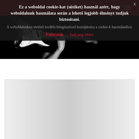
x
Ez a weboldal cookie-kat (sütiket) használ azért, hogy
Toggle
weboldalunk használata során a lehető legjobb élményt tudjuk
navigat
biztosítani.
A weboldalunkon történő további böngészéssel hozzájárulsz a cookie-k használatához.
Folytatás
Tudj meg többet