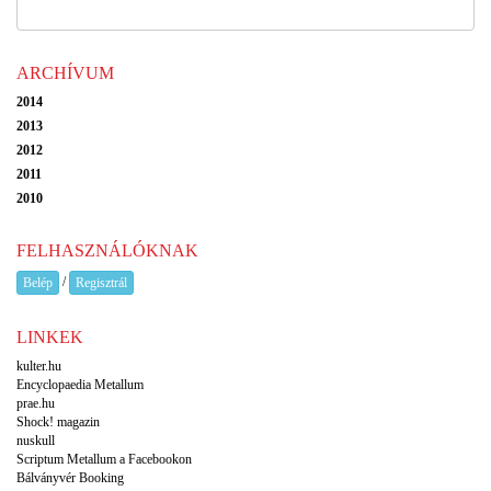
ARCHÍVUM
2014
2013
2012
2011
2010
FELHASZNÁLÓKNAK
/
Belép
Regisztrál
LINKEK
kulter.hu
Encyclopaedia Metallum
prae.hu
Shock! magazin
nuskull
Scriptum Metallum a Facebookon
Bálványvér Booking