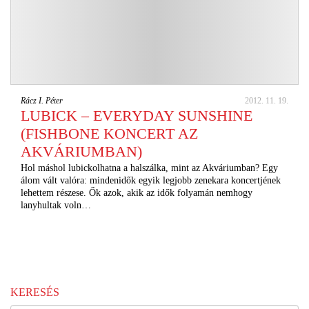
Rácz I. Péter
2012. 11. 19.
LUBICK – EVERYDAY SUNSHINE
(FISHBONE KONCERT AZ
AKVÁRIUMBAN)
Hol máshol lubickolhatna a halszálka, mint az Akváriumban? Egy
álom vált valóra: mindenidők egyik legjobb zenekara koncertjének
lehettem részese. Ők azok, akik az idők folyamán nemhogy
lanyhultak voln…
KERESÉS