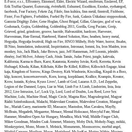
E-Force
,
e.s.t.
,
Effrontery
,
Ektomorf
,
Elder
,
Electric Wizard
,
ensiferum
,
Enslaved
,
EP
,
Erik Truffaz Quartet
,
Észtország
,
évértékelő
,
Exhumed
,
Exodikon
,
Exodus
,
eyehategod
,
facebook
,
Fear Factory
,
Fekete Zaj
,
Fiktív
,
finn kultúra
,
finn metál
,
finntroll
,
Fishbone
,
Fister
,
Foo Fighters
,
Forbidden
,
Fueled By Fire
,
funk
,
Galaxis Útikalauz stopposoknak
,
Ganxsta Döglégy Zolee
,
Gene Hoglan
,
Ghost Brigad
,
Gillan
,
Glassjaw
,
god of war
,
Godsmack
,
Gojira
,
Goldenblog
,
Goldenblog 2011
,
Gorilla
,
Greg Puciato
,
Greip
,
Grieved
,
grind
,
grindcore
,
groove
,
hacride
,
Halvaszülött
,
hardcore
,
Harvester
,
Harvestman
,
Hate Eternal
,
Hatebreed
,
Hatred Solution
,
Haw
,
heathen
,
heavy metal
,
Hegyalja
,
Hegyalja fesztivál
,
High on Fire
,
HNO3 Műhely
,
Holy Water
,
horror
,
Ihsahn
,
Ill Nino
,
Immolation
,
indusztriál
,
Inspirritation
,
Intronaut
,
Iommi
,
Ira
,
Iron Maiden
,
iron
monkey
,
Isis
,
Jack Black
,
Jake Brown
,
jazz
,
Jeff Hanneman
,
Jeff Loomis
,
jelenlét-
élmény
,
Joel McIver
,
Johnny Cash
,
Jónás Tamás
,
Judas Priest
,
jungle
,
kalevala
,
Kalifornia
,
Karma to Burn
,
Karst
,
Katatonia
,
Kemény István
,
Kerli
,
Kerretta
,
Kevin
Hufnagel
,
Khuda
,
Kilian
,
Killchain
,
Killer Be Killed
,
Killfest
,
Killswitch Engage
,
kínai
kaja
,
Kingdom of Sorrow
,
Kings Destroy
,
Kirk Windstein
,
Kiscsillag
,
Kispál és a Borz
,
klip
,
koncert
,
koncertszervezés
,
Korn
,
korog
,
korpiklaani
,
Krallice
,
Krampüs
,
Kreator
,
Krow
,
kutatás
,
Kylesa
,
Kyuss Lives!
,
Lamb of God
,
Lazarus A.D.
,
Led Zeppelin
,
Legion of the Damned
,
Lepra
,
Liar in Wait
,
Limb For A Limb
,
Lindström
,
lista
,
lista
2012
,
Live Intrusion
,
Lo!
,
Lock Up
,
Lord
,
Lord of Doubts
,
Lou Reed
,
Love Sex
Machine
,
Lulu
,
Machine Head
,
Magic Circle
,
Magma Rise
,
Magrudergrind
,
Magyar
Rádió Szimfonikusok
,
Malachi
,
Malevolant Creation
,
Malevolent Creation
,
Mangod
Inc.
,
Mariah Carey
,
marionette ID
,
Massacre
,
Mastodon
,
Max Cavalera
,
Mayfly
,
McBrain
,
Megadeth
,
Megazetor
,
Menace
,
Mental Holocaust
,
Mercyful Fate
,
Metal
Hammer
,
Metalfest Open Air Hungary
,
Metallica
,
Mick Wall
,
Middle Finger Club
,
Mikee Goodman
,
Minden Csak Átmenet
,
Ministry
,
Moby Dick
,
Moholy-Nagy
,
mökki
,
Monkeypriest
,
Mono
,
Monte A. Melnick
,
Monuments
,
Moonsorrow
,
morbid angel
,
Mörbid Carnage
,
Morfium
,
Moses
,
Motörhead
,
Mr.JoeKer
,
Mutiny Within
,
Mystery