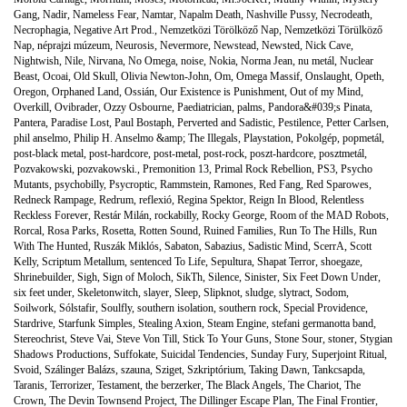
Gang
,
Nadir
,
Nameless Fear
,
Namtar
,
Napalm Death
,
Nashville Pussy
,
Necrodeath
,
Necrophagia
,
Negative Art Prod.
,
Nemzetközi Törölköző Nap
,
Nemzetközi Törülköző
Nap
,
néprajzi múzeum
,
Neurosis
,
Nevermore
,
Newstead
,
Newsted
,
Nick Cave
,
Nightwish
,
Nile
,
Nirvana
,
No Omega
,
noise
,
Nokia
,
Norma Jean
,
nu metál
,
Nuclear
Beast
,
Ocoai
,
Old Skull
,
Olivia Newton-John
,
Om
,
Omega Massif
,
Onslaught
,
Opeth
,
Oregon
,
Orphaned Land
,
Ossián
,
Our Existence is Punishment
,
Out of my Mind
,
Overkill
,
Ovibrader
,
Ozzy Osbourne
,
Paediatrician
,
palms
,
Pandora&#039;s Pinata
,
Pantera
,
Paradise Lost
,
Paul Bostaph
,
Perverted and Sadistic
,
Pestilence
,
Petter Carlsen
,
phil anselmo
,
Philip H. Anselmo &amp; The Illegals
,
Playstation
,
Pokolgép
,
popmetál
,
post-black metal
,
post-hardcore
,
post-metal
,
post-rock
,
poszt-hardcore
,
posztmetál
,
Pozvakowski
,
pozvakowski.
,
Premonition 13
,
Primal Rock Rebellion
,
PS3
,
Psycho
Mutants
,
psychobilly
,
Psycroptic
,
Rammstein
,
Ramones
,
Red Fang
,
Red Sparowes
,
Redneck Rampage
,
Redrum
,
reflexió
,
Regina Spektor
,
Reign In Blood
,
Relentless
Reckless Forever
,
Restár Milán
,
rockabilly
,
Rocky George
,
Room of the MAD Robots
,
Rorcal
,
Rosa Parks
,
Rosetta
,
Rotten Sound
,
Ruined Families
,
Run To The Hills
,
Run
With The Hunted
,
Ruszák Miklós
,
Sabaton
,
Sabazius
,
Sadistic Mind
,
ScerrA
,
Scott
Kelly
,
Scriptum Metallum
,
sentenced To Life
,
Sepultura
,
Shapat Terror
,
shoegaze
,
Shrinebuilder
,
Sigh
,
Sign of Moloch
,
SikTh
,
Silence
,
Sinister
,
Six Feet Down Under
,
six feet under
,
Skeletonwitch
,
slayer
,
Sleep
,
Slipknot
,
sludge
,
slytract
,
Sodom
,
Soilwork
,
Sólstafir
,
Soulfly
,
southern isolation
,
southern rock
,
Special Providence
,
Stardrive
,
Starfunk Simples
,
Stealing Axion
,
Steam Engine
,
stefani germanotta band
,
Stereochrist
,
Steve Vai
,
Steve Von Till
,
Stick To Your Guns
,
Stone Sour
,
stoner
,
Stygian
Shadows Productions
,
Suffokate
,
Suicidal Tendencies
,
Sunday Fury
,
Superjoint Ritual
,
Svoid
,
Szálinger Balázs
,
szauna
,
Sziget
,
Szkriptórium
,
Taking Dawn
,
Tankcsapda
,
Taranis
,
Terrorizer
,
Testament
,
the berzerker
,
The Black Angels
,
The Chariot
,
The
Crown
,
The Devin Townsend Project
,
The Dillinger Escape Plan
,
The Final Frontier
,