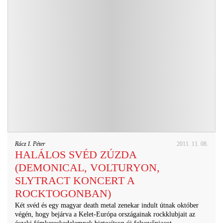
Rácz I. Péter
2011. 11. 08.
HALÁLOS SVÉD ZÚZDA
(DEMONICAL, VOLTURYON,
SLYTRACT KONCERT A
ROCKTOGONBAN)
Két svéd és egy magyar death metal zenekar indult útnak október
végén, hogy bejárva a Kelet-Európa országainak rockklubjait az