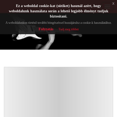
x
Ez a weboldal cookie-kat (sütiket) használ azért, hogy
Toggle
weboldalunk használata során a lehető legjobb élményt tudjuk
navigat
biztosítani.
A weboldalunkon történő további böngészéssel hozzájárulsz a cookie-k használatához.
Folytatás
Tudj meg többet