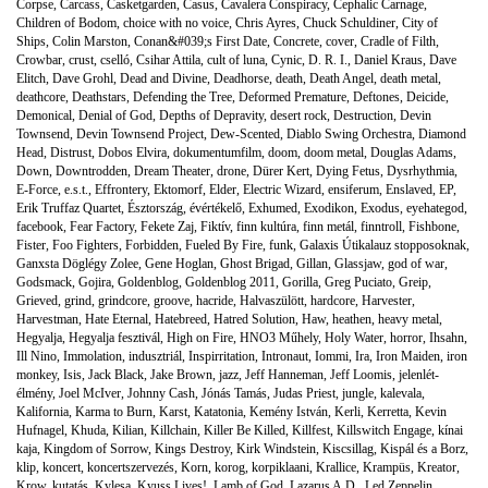
Corpse
,
Carcass
,
Casketgarden
,
Casus
,
Cavalera Conspiracy
,
Cephalic Carnage
,
Children of Bodom
,
choice with no voice
,
Chris Ayres
,
Chuck Schuldiner
,
City of
Ships
,
Colin Marston
,
Conan&#039;s First Date
,
Concrete
,
cover
,
Cradle of Filth
,
Crowbar
,
crust
,
cselló
,
Csihar Attila
,
cult of luna
,
Cynic
,
D. R. I.
,
Daniel Kraus
,
Dave
Elitch
,
Dave Grohl
,
Dead and Divine
,
Deadhorse
,
death
,
Death Angel
,
death metal
,
deathcore
,
Deathstars
,
Defending the Tree
,
Deformed Premature
,
Deftones
,
Deicide
,
Demonical
,
Denial of God
,
Depths of Depravity
,
desert rock
,
Destruction
,
Devin
Townsend
,
Devin Townsend Project
,
Dew-Scented
,
Diablo Swing Orchestra
,
Diamond
Head
,
Distrust
,
Dobos Elvira
,
dokumentumfilm
,
doom
,
doom metal
,
Douglas Adams
,
Down
,
Downtrodden
,
Dream Theater
,
drone
,
Dürer Kert
,
Dying Fetus
,
Dysrhythmia
,
E-Force
,
e.s.t.
,
Effrontery
,
Ektomorf
,
Elder
,
Electric Wizard
,
ensiferum
,
Enslaved
,
EP
,
Erik Truffaz Quartet
,
Észtország
,
évértékelő
,
Exhumed
,
Exodikon
,
Exodus
,
eyehategod
,
facebook
,
Fear Factory
,
Fekete Zaj
,
Fiktív
,
finn kultúra
,
finn metál
,
finntroll
,
Fishbone
,
Fister
,
Foo Fighters
,
Forbidden
,
Fueled By Fire
,
funk
,
Galaxis Útikalauz stopposoknak
,
Ganxsta Döglégy Zolee
,
Gene Hoglan
,
Ghost Brigad
,
Gillan
,
Glassjaw
,
god of war
,
Godsmack
,
Gojira
,
Goldenblog
,
Goldenblog 2011
,
Gorilla
,
Greg Puciato
,
Greip
,
Grieved
,
grind
,
grindcore
,
groove
,
hacride
,
Halvaszülött
,
hardcore
,
Harvester
,
Harvestman
,
Hate Eternal
,
Hatebreed
,
Hatred Solution
,
Haw
,
heathen
,
heavy metal
,
Hegyalja
,
Hegyalja fesztivál
,
High on Fire
,
HNO3 Műhely
,
Holy Water
,
horror
,
Ihsahn
,
Ill Nino
,
Immolation
,
indusztriál
,
Inspirritation
,
Intronaut
,
Iommi
,
Ira
,
Iron Maiden
,
iron
monkey
,
Isis
,
Jack Black
,
Jake Brown
,
jazz
,
Jeff Hanneman
,
Jeff Loomis
,
jelenlét-
élmény
,
Joel McIver
,
Johnny Cash
,
Jónás Tamás
,
Judas Priest
,
jungle
,
kalevala
,
Kalifornia
,
Karma to Burn
,
Karst
,
Katatonia
,
Kemény István
,
Kerli
,
Kerretta
,
Kevin
Hufnagel
,
Khuda
,
Kilian
,
Killchain
,
Killer Be Killed
,
Killfest
,
Killswitch Engage
,
kínai
kaja
,
Kingdom of Sorrow
,
Kings Destroy
,
Kirk Windstein
,
Kiscsillag
,
Kispál és a Borz
,
klip
,
koncert
,
koncertszervezés
,
Korn
,
korog
,
korpiklaani
,
Krallice
,
Krampüs
,
Kreator
,
Krow
,
kutatás
,
Kylesa
,
Kyuss Lives!
,
Lamb of God
,
Lazarus A.D.
,
Led Zeppelin
,