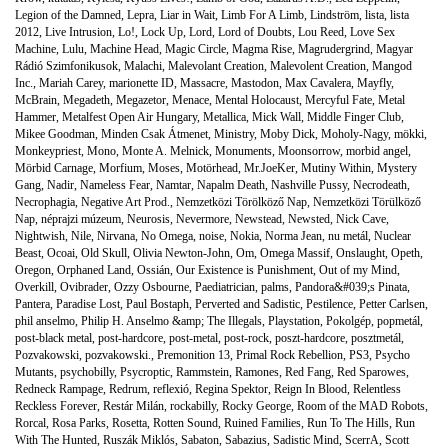
Legion of the Damned
,
Lepra
,
Liar in Wait
,
Limb For A Limb
,
Lindström
,
lista
,
lista
2012
,
Live Intrusion
,
Lo!
,
Lock Up
,
Lord
,
Lord of Doubts
,
Lou Reed
,
Love Sex
Machine
,
Lulu
,
Machine Head
,
Magic Circle
,
Magma Rise
,
Magrudergrind
,
Magyar
Rádió Szimfonikusok
,
Malachi
,
Malevolant Creation
,
Malevolent Creation
,
Mangod
Inc.
,
Mariah Carey
,
marionette ID
,
Massacre
,
Mastodon
,
Max Cavalera
,
Mayfly
,
McBrain
,
Megadeth
,
Megazetor
,
Menace
,
Mental Holocaust
,
Mercyful Fate
,
Metal
Hammer
,
Metalfest Open Air Hungary
,
Metallica
,
Mick Wall
,
Middle Finger Club
,
Mikee Goodman
,
Minden Csak Átmenet
,
Ministry
,
Moby Dick
,
Moholy-Nagy
,
mökki
,
Monkeypriest
,
Mono
,
Monte A. Melnick
,
Monuments
,
Moonsorrow
,
morbid angel
,
Mörbid Carnage
,
Morfium
,
Moses
,
Motörhead
,
Mr.JoeKer
,
Mutiny Within
,
Mystery
Gang
,
Nadir
,
Nameless Fear
,
Namtar
,
Napalm Death
,
Nashville Pussy
,
Necrodeath
,
Necrophagia
,
Negative Art Prod.
,
Nemzetközi Törölköző Nap
,
Nemzetközi Törülköző
Nap
,
néprajzi múzeum
,
Neurosis
,
Nevermore
,
Newstead
,
Newsted
,
Nick Cave
,
Nightwish
,
Nile
,
Nirvana
,
No Omega
,
noise
,
Nokia
,
Norma Jean
,
nu metál
,
Nuclear
Beast
,
Ocoai
,
Old Skull
,
Olivia Newton-John
,
Om
,
Omega Massif
,
Onslaught
,
Opeth
,
Oregon
,
Orphaned Land
,
Ossián
,
Our Existence is Punishment
,
Out of my Mind
,
Overkill
,
Ovibrader
,
Ozzy Osbourne
,
Paediatrician
,
palms
,
Pandora&#039;s Pinata
,
Pantera
,
Paradise Lost
,
Paul Bostaph
,
Perverted and Sadistic
,
Pestilence
,
Petter Carlsen
,
phil anselmo
,
Philip H. Anselmo &amp; The Illegals
,
Playstation
,
Pokolgép
,
popmetál
,
post-black metal
,
post-hardcore
,
post-metal
,
post-rock
,
poszt-hardcore
,
posztmetál
,
Pozvakowski
,
pozvakowski.
,
Premonition 13
,
Primal Rock Rebellion
,
PS3
,
Psycho
Mutants
,
psychobilly
,
Psycroptic
,
Rammstein
,
Ramones
,
Red Fang
,
Red Sparowes
,
Redneck Rampage
,
Redrum
,
reflexió
,
Regina Spektor
,
Reign In Blood
,
Relentless
Reckless Forever
,
Restár Milán
,
rockabilly
,
Rocky George
,
Room of the MAD Robots
,
Rorcal
,
Rosa Parks
,
Rosetta
,
Rotten Sound
,
Ruined Families
,
Run To The Hills
,
Run
With The Hunted
,
Ruszák Miklós
,
Sabaton
,
Sabazius
,
Sadistic Mind
,
ScerrA
,
Scott