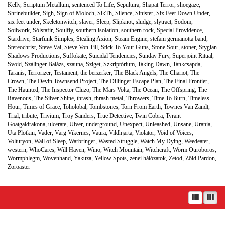
Kelly
,
Scriptum Metallum
,
sentenced To Life
,
Sepultura
,
Shapat Terror
,
shoegaze
,
Shrinebuilder
,
Sigh
,
Sign of Moloch
,
SikTh
,
Silence
,
Sinister
,
Six Feet Down Under
,
six feet under
,
Skeletonwitch
,
slayer
,
Sleep
,
Slipknot
,
sludge
,
slytract
,
Sodom
,
Soilwork
,
Sólstafir
,
Soulfly
,
southern isolation
,
southern rock
,
Special Providence
,
Stardrive
,
Starfunk Simples
,
Stealing Axion
,
Steam Engine
,
stefani germanotta band
,
Stereochrist
,
Steve Vai
,
Steve Von Till
,
Stick To Your Guns
,
Stone Sour
,
stoner
,
Stygian
Shadows Productions
,
Suffokate
,
Suicidal Tendencies
,
Sunday Fury
,
Superjoint Ritual
,
Svoid
,
Szálinger Balázs
,
szauna
,
Sziget
,
Szkriptórium
,
Taking Dawn
,
Tankcsapda
,
Taranis
,
Terrorizer
,
Testament
,
the berzerker
,
The Black Angels
,
The Chariot
,
The
Crown
,
The Devin Townsend Project
,
The Dillinger Escape Plan
,
The Final Frontier
,
The Haunted
,
The Inspector Cluzo
,
The Mars Volta
,
The Ocean
,
The Offspring
,
The
Ravenous
,
The Silver Shine
,
thrash
,
thrash metal
,
Throwers
,
Time To Burn
,
Timeless
Hour
,
Times of Grace
,
Toholobal
,
Tombstones
,
Torn From Earth
,
Townes Van Zandt
,
Trial
,
tribute
,
Trivium
,
Troy Sanders
,
True Detective
,
Twin Cobra
,
Tyrant
Goatgaldrakona
,
ulcerate
,
Ulver
,
underground
,
Unexpect
,
Unleashed
,
Unsane
,
Urania
,
Uta Plotkin
,
Vader
,
Varg Vikernes
,
Vaura
,
Vildhjarta
,
Violator
,
Void of Voices
,
Volturyon
,
Wall of Sleep
,
Warbringer
,
Wasted Struggle
,
Watch My Dying
,
Weedeater
,
western
,
WhoCares
,
Will Haven
,
Wino
,
Witch Mountain
,
Witchcraft
,
Worm Ouroboros
,
Wormphlegm
,
Wovenhand
,
Yakuza
,
Yellow Spots
,
zenei hálózatok
,
Zetod
,
Zöld Pardon
,
Zoroaster