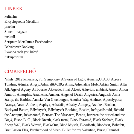
LINKEK
kulter.hu
Encyclopaedia Metallum
prae.hu
Shock! magazin
nuskull
Scriptum Metallum a Facebookon
Bálványvér Booking
I wanna rock you baby!
Szkriptórium
CÍMKEFELHŐ
*shels
,
2012 lemezlista
,
7th Symphony
,
A Storm of Light
,
A&amp;O
,
A38
,
Across
Tundras
,
Admiral Angry
,
Admiral&#039;s Arms
,
Adrenaline Mob
,
Adrian Smith
,
After
All
,
Age of Agony
,
Airbourne
,
Akkezdet Phiai
,
Alcest
,
Alluvion
,
ambient
,
Amon
,
Amon
Amarth
,
Amorphis
,
Anathema
,
Anchor
,
Angel of Death
,
Angertea
,
Anguish
,
Anna
&amp; the Barbies
,
Anneke Van Giersbergen
,
Another Way
,
Anthrax
,
Apocalyptica
,
Aranya
,
Arson Anthem
,
Asphyx
,
Athalaiis
,
Athalay
,
Autopsy
,
Awoken Broken
,
Backyard Babies
,
Bálványvér
,
Bálványvér Booking
,
Beatles
,
befogadásmód
,
Behold...
the Arctopus
,
beköszöntő
,
Beneath The Massacre
,
Benoit
,
between the buried and me
,
Big 4
,
Bison B. C.
,
Black Breath
,
black metal
,
Black Pyramid
,
Black Sabbath
,
Black
Sheep Wall
,
Black Wizard
,
Black-Out
,
Blind Myself
,
Bloodbath
,
Bloodiest
,
Bobafett
,
Bret Easton Ellis
,
Brotherhood of Sleep
,
Bullet for my Valentine
,
Burst
,
Cannibal