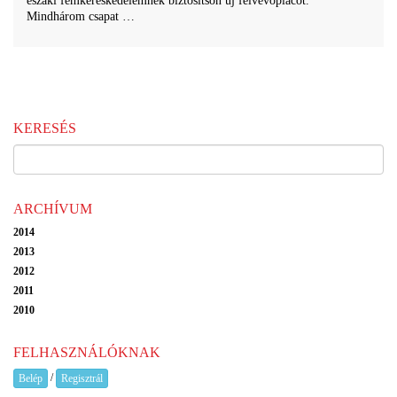
északi fémkereskedelemnek biztosítson új felvevőpiacot.
Mindhárom csapat …
KERESÉS
ARCHÍVUM
2014
2013
2012
2011
2010
FELHASZNÁLÓKNAK
/
Belép
Regisztrál