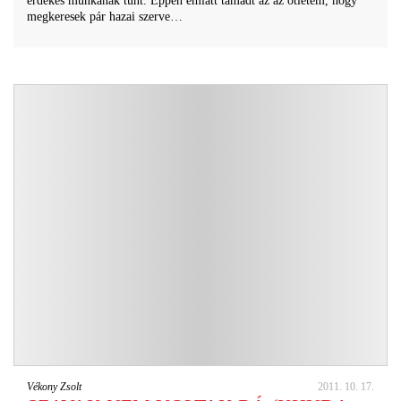
érdekes munkának tűnt. Éppen emiatt támadt az az ötletem, hogy
megkeresek pár hazai szerve…
Vékony Zsolt
2011. 10. 17.