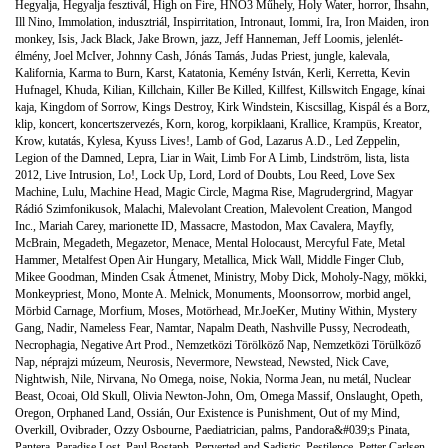
Hegyalja
,
Hegyalja fesztivál
,
High on Fire
,
HNO3 Műhely
,
Holy Water
,
horror
,
Ihsahn
,
Ill Nino
,
Immolation
,
indusztriál
,
Inspirritation
,
Intronaut
,
Iommi
,
Ira
,
Iron Maiden
,
iron
monkey
,
Isis
,
Jack Black
,
Jake Brown
,
jazz
,
Jeff Hanneman
,
Jeff Loomis
,
jelenlét-
élmény
,
Joel McIver
,
Johnny Cash
,
Jónás Tamás
,
Judas Priest
,
jungle
,
kalevala
,
Kalifornia
,
Karma to Burn
,
Karst
,
Katatonia
,
Kemény István
,
Kerli
,
Kerretta
,
Kevin
Hufnagel
,
Khuda
,
Kilian
,
Killchain
,
Killer Be Killed
,
Killfest
,
Killswitch Engage
,
kínai
kaja
,
Kingdom of Sorrow
,
Kings Destroy
,
Kirk Windstein
,
Kiscsillag
,
Kispál és a Borz
,
klip
,
koncert
,
koncertszervezés
,
Korn
,
korog
,
korpiklaani
,
Krallice
,
Krampüs
,
Kreator
,
Krow
,
kutatás
,
Kylesa
,
Kyuss Lives!
,
Lamb of God
,
Lazarus A.D.
,
Led Zeppelin
,
Legion of the Damned
,
Lepra
,
Liar in Wait
,
Limb For A Limb
,
Lindström
,
lista
,
lista
2012
,
Live Intrusion
,
Lo!
,
Lock Up
,
Lord
,
Lord of Doubts
,
Lou Reed
,
Love Sex
Machine
,
Lulu
,
Machine Head
,
Magic Circle
,
Magma Rise
,
Magrudergrind
,
Magyar
Rádió Szimfonikusok
,
Malachi
,
Malevolant Creation
,
Malevolent Creation
,
Mangod
Inc.
,
Mariah Carey
,
marionette ID
,
Massacre
,
Mastodon
,
Max Cavalera
,
Mayfly
,
McBrain
,
Megadeth
,
Megazetor
,
Menace
,
Mental Holocaust
,
Mercyful Fate
,
Metal
Hammer
,
Metalfest Open Air Hungary
,
Metallica
,
Mick Wall
,
Middle Finger Club
,
Mikee Goodman
,
Minden Csak Átmenet
,
Ministry
,
Moby Dick
,
Moholy-Nagy
,
mökki
,
Monkeypriest
,
Mono
,
Monte A. Melnick
,
Monuments
,
Moonsorrow
,
morbid angel
,
Mörbid Carnage
,
Morfium
,
Moses
,
Motörhead
,
Mr.JoeKer
,
Mutiny Within
,
Mystery
Gang
,
Nadir
,
Nameless Fear
,
Namtar
,
Napalm Death
,
Nashville Pussy
,
Necrodeath
,
Necrophagia
,
Negative Art Prod.
,
Nemzetközi Törölköző Nap
,
Nemzetközi Törülköző
Nap
,
néprajzi múzeum
,
Neurosis
,
Nevermore
,
Newstead
,
Newsted
,
Nick Cave
,
Nightwish
,
Nile
,
Nirvana
,
No Omega
,
noise
,
Nokia
,
Norma Jean
,
nu metál
,
Nuclear
Beast
,
Ocoai
,
Old Skull
,
Olivia Newton-John
,
Om
,
Omega Massif
,
Onslaught
,
Opeth
,
Oregon
,
Orphaned Land
,
Ossián
,
Our Existence is Punishment
,
Out of my Mind
,
Overkill
,
Ovibrader
,
Ozzy Osbourne
,
Paediatrician
,
palms
,
Pandora&#039;s Pinata
,
Pantera
,
Paradise Lost
,
Paul Bostaph
,
Perverted and Sadistic
,
Pestilence
,
Petter Carlsen
,