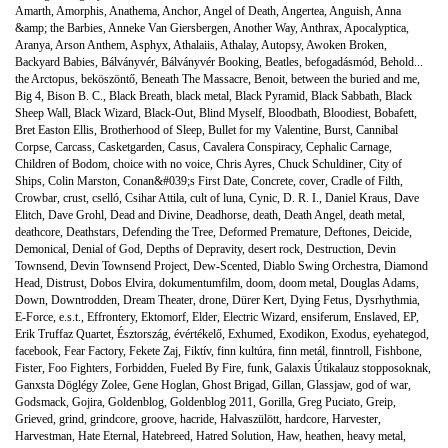
Amarth
,
Amorphis
,
Anathema
,
Anchor
,
Angel of Death
,
Angertea
,
Anguish
,
Anna
&amp; the Barbies
,
Anneke Van Giersbergen
,
Another Way
,
Anthrax
,
Apocalyptica
,
Aranya
,
Arson Anthem
,
Asphyx
,
Athalaiis
,
Athalay
,
Autopsy
,
Awoken Broken
,
Backyard Babies
,
Bálványvér
,
Bálványvér Booking
,
Beatles
,
befogadásmód
,
Behold...
the Arctopus
,
beköszöntő
,
Beneath The Massacre
,
Benoit
,
between the buried and me
,
Big 4
,
Bison B. C.
,
Black Breath
,
black metal
,
Black Pyramid
,
Black Sabbath
,
Black
Sheep Wall
,
Black Wizard
,
Black-Out
,
Blind Myself
,
Bloodbath
,
Bloodiest
,
Bobafett
,
Bret Easton Ellis
,
Brotherhood of Sleep
,
Bullet for my Valentine
,
Burst
,
Cannibal
Corpse
,
Carcass
,
Casketgarden
,
Casus
,
Cavalera Conspiracy
,
Cephalic Carnage
,
Children of Bodom
,
choice with no voice
,
Chris Ayres
,
Chuck Schuldiner
,
City of
Ships
,
Colin Marston
,
Conan&#039;s First Date
,
Concrete
,
cover
,
Cradle of Filth
,
Crowbar
,
crust
,
cselló
,
Csihar Attila
,
cult of luna
,
Cynic
,
D. R. I.
,
Daniel Kraus
,
Dave
Elitch
,
Dave Grohl
,
Dead and Divine
,
Deadhorse
,
death
,
Death Angel
,
death metal
,
deathcore
,
Deathstars
,
Defending the Tree
,
Deformed Premature
,
Deftones
,
Deicide
,
Demonical
,
Denial of God
,
Depths of Depravity
,
desert rock
,
Destruction
,
Devin
Townsend
,
Devin Townsend Project
,
Dew-Scented
,
Diablo Swing Orchestra
,
Diamond
Head
,
Distrust
,
Dobos Elvira
,
dokumentumfilm
,
doom
,
doom metal
,
Douglas Adams
,
Down
,
Downtrodden
,
Dream Theater
,
drone
,
Dürer Kert
,
Dying Fetus
,
Dysrhythmia
,
E-Force
,
e.s.t.
,
Effrontery
,
Ektomorf
,
Elder
,
Electric Wizard
,
ensiferum
,
Enslaved
,
EP
,
Erik Truffaz Quartet
,
Észtország
,
évértékelő
,
Exhumed
,
Exodikon
,
Exodus
,
eyehategod
,
facebook
,
Fear Factory
,
Fekete Zaj
,
Fiktív
,
finn kultúra
,
finn metál
,
finntroll
,
Fishbone
,
Fister
,
Foo Fighters
,
Forbidden
,
Fueled By Fire
,
funk
,
Galaxis Útikalauz stopposoknak
,
Ganxsta Döglégy Zolee
,
Gene Hoglan
,
Ghost Brigad
,
Gillan
,
Glassjaw
,
god of war
,
Godsmack
,
Gojira
,
Goldenblog
,
Goldenblog 2011
,
Gorilla
,
Greg Puciato
,
Greip
,
Grieved
,
grind
,
grindcore
,
groove
,
hacride
,
Halvaszülött
,
hardcore
,
Harvester
,
Harvestman
,
Hate Eternal
,
Hatebreed
,
Hatred Solution
,
Haw
,
heathen
,
heavy metal
,