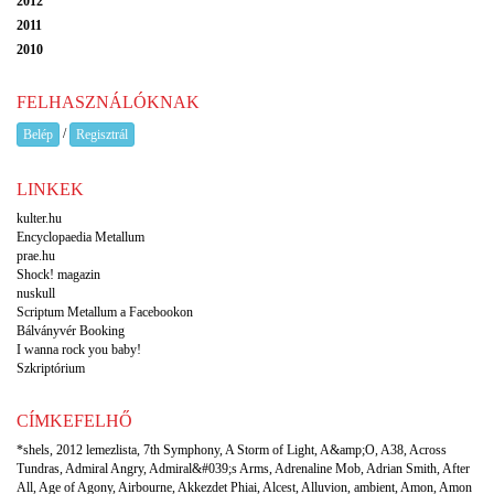
2012
2011
2010
FELHASZNÁLÓKNAK
/
Belép
Regisztrál
LINKEK
kulter.hu
Encyclopaedia Metallum
prae.hu
Shock! magazin
nuskull
Scriptum Metallum a Facebookon
Bálványvér Booking
I wanna rock you baby!
Szkriptórium
CÍMKEFELHŐ
*shels
,
2012 lemezlista
,
7th Symphony
,
A Storm of Light
,
A&amp;O
,
A38
,
Across
Tundras
,
Admiral Angry
,
Admiral&#039;s Arms
,
Adrenaline Mob
,
Adrian Smith
,
After
All
,
Age of Agony
,
Airbourne
,
Akkezdet Phiai
,
Alcest
,
Alluvion
,
ambient
,
Amon
,
Amon