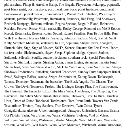
phil anselmo
,
Philip H. Anselmo &amp; The Illegals
,
Playstation
,
Pokolgép
,
popmetál
,
post-black metal
,
post-hardcore
,
post-metal
,
post-rock
,
poszt-hardcore
,
posztmetál
,
Pozvakowski
,
pozvakowski.
,
Premonition 13
,
Primal Rock Rebellion
,
PS3
,
Psycho
Mutants
,
psychobilly
,
Psycroptic
,
Rammstein
,
Ramones
,
Red Fang
,
Red Sparowes
,
Redneck Rampage
,
Redrum
,
reflexió
,
Regina Spektor
,
Reign In Blood
,
Relentless
Reckless Forever
,
Restár Milán
,
rockabilly
,
Rocky George
,
Room of the MAD Robots
,
Rorcal
,
Rosa Parks
,
Rosetta
,
Rotten Sound
,
Ruined Families
,
Run To The Hills
,
Run
With The Hunted
,
Ruszák Miklós
,
Sabaton
,
Sabazius
,
Sadistic Mind
,
ScerrA
,
Scott
Kelly
,
Scriptum Metallum
,
sentenced To Life
,
Sepultura
,
Shapat Terror
,
shoegaze
,
Shrinebuilder
,
Sigh
,
Sign of Moloch
,
SikTh
,
Silence
,
Sinister
,
Six Feet Down Under
,
six feet under
,
Skeletonwitch
,
slayer
,
Sleep
,
Slipknot
,
sludge
,
slytract
,
Sodom
,
Soilwork
,
Sólstafir
,
Soulfly
,
southern isolation
,
southern rock
,
Special Providence
,
Stardrive
,
Starfunk Simples
,
Stealing Axion
,
Steam Engine
,
stefani germanotta band
,
Stereochrist
,
Steve Vai
,
Steve Von Till
,
Stick To Your Guns
,
Stone Sour
,
stoner
,
Stygian
Shadows Productions
,
Suffokate
,
Suicidal Tendencies
,
Sunday Fury
,
Superjoint Ritual
,
Svoid
,
Szálinger Balázs
,
szauna
,
Sziget
,
Szkriptórium
,
Taking Dawn
,
Tankcsapda
,
Taranis
,
Terrorizer
,
Testament
,
the berzerker
,
The Black Angels
,
The Chariot
,
The
Crown
,
The Devin Townsend Project
,
The Dillinger Escape Plan
,
The Final Frontier
,
The Haunted
,
The Inspector Cluzo
,
The Mars Volta
,
The Ocean
,
The Offspring
,
The
Ravenous
,
The Silver Shine
,
thrash
,
thrash metal
,
Throwers
,
Time To Burn
,
Timeless
Hour
,
Times of Grace
,
Toholobal
,
Tombstones
,
Torn From Earth
,
Townes Van Zandt
,
Trial
,
tribute
,
Trivium
,
Troy Sanders
,
True Detective
,
Twin Cobra
,
Tyrant
Goatgaldrakona
,
ulcerate
,
Ulver
,
underground
,
Unexpect
,
Unleashed
,
Unsane
,
Urania
,
Uta Plotkin
,
Vader
,
Varg Vikernes
,
Vaura
,
Vildhjarta
,
Violator
,
Void of Voices
,
Volturyon
,
Wall of Sleep
,
Warbringer
,
Wasted Struggle
,
Watch My Dying
,
Weedeater
,
western
,
WhoCares
,
Will Haven
,
Wino
,
Witch Mountain
,
Witchcraft
,
Worm Ouroboros
,