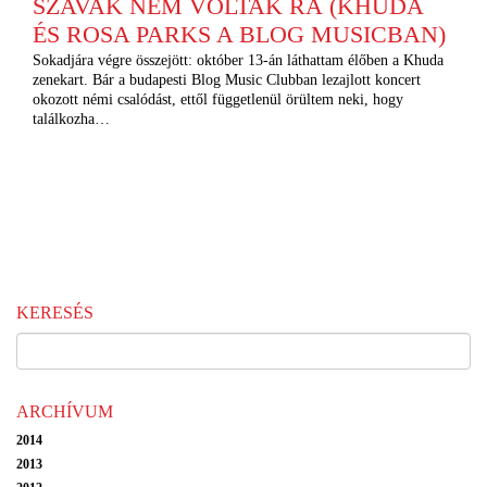
SZAVAK NEM VOLTAK RÁ (KHUDA
ÉS ROSA PARKS A BLOG MUSICBAN)
Sokadjára végre összejött: október 13-án láthattam élőben a Khuda
zenekart. Bár a budapesti Blog Music Clubban lezajlott koncert
okozott némi csalódást, ettől függetlenül örültem neki, hogy
találkozha…
KERESÉS
ARCHÍVUM
2014
2013