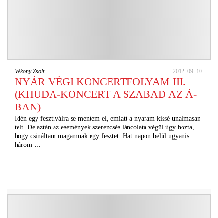
Vékony Zsolt
2012. 09. 10.
NYÁR VÉGI KONCERTFOLYAM III.
(KHUDA-KONCERT A SZABAD AZ Á-
BAN)
Idén egy fesztiválra se mentem el, emiatt a nyaram kissé unalmasan
telt. De aztán az események szerencsés láncolata végül úgy hozta,
hogy csináltam magamnak egy fesztet. Hat napon belül ugyanis
három …