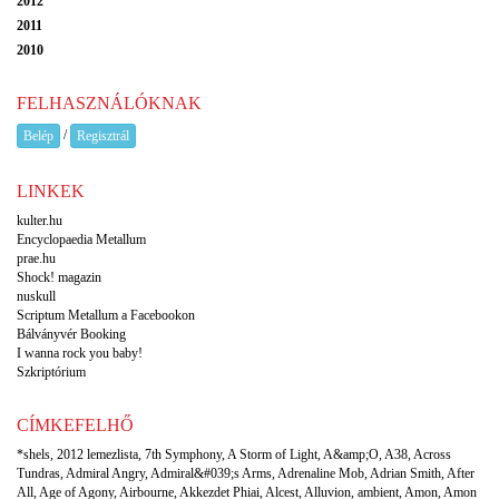
2012
2011
2010
FELHASZNÁLÓKNAK
/
Belép
Regisztrál
LINKEK
kulter.hu
Encyclopaedia Metallum
prae.hu
Shock! magazin
nuskull
Scriptum Metallum a Facebookon
Bálványvér Booking
I wanna rock you baby!
Szkriptórium
CÍMKEFELHŐ
*shels
,
2012 lemezlista
,
7th Symphony
,
A Storm of Light
,
A&amp;O
,
A38
,
Across
Tundras
,
Admiral Angry
,
Admiral&#039;s Arms
,
Adrenaline Mob
,
Adrian Smith
,
After
All
,
Age of Agony
,
Airbourne
,
Akkezdet Phiai
,
Alcest
,
Alluvion
,
ambient
,
Amon
,
Amon