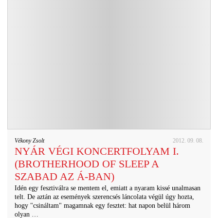
Vékony Zsolt
2012. 09. 08.
NYÁR VÉGI KONCERTFOLYAM I.
(BROTHERHOOD OF SLEEP A
SZABAD AZ Á-BAN)
Idén egy fesztiválra se mentem el, emiatt a nyaram kissé unalmasan
telt. De aztán az események szerencsés láncolata végül úgy hozta,
hogy "csináltam" magamnak egy fesztet: hat napon belül három
olyan …