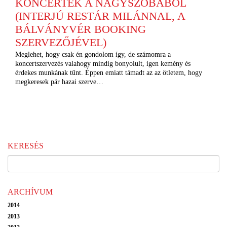
KONCERTEK A NAGYSZOBÁBÓL
(INTERJÚ RESTÁR MILÁNNAL, A
BÁLVÁNYVÉR BOOKING
SZERVEZŐJÉVEL)
Meglehet, hogy csak én gondolom így, de számomra a
koncertszervezés valahogy mindig bonyolult, igen kemény és
érdekes munkának tűnt. Éppen emiatt támadt az az ötletem, hogy
megkeresek pár hazai szerve…
KERESÉS
ARCHÍVUM
2014
2013