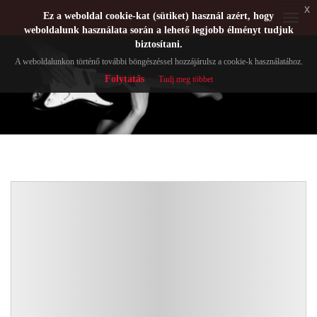
x
Ez a weboldal cookie-kat (sütiket) használ azért, hogy
Toggle
weboldalunk használata során a lehető legjobb élményt tudjuk
navigat
biztosítani.
A weboldalunkon történő további böngészéssel hozzájárulsz a cookie-k használatához.
Folytatás
Tudj meg többet