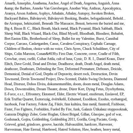
Amarth
,
Amorphis
,
Anathema
,
Anchor
,
Angel of Death
,
Angertea
,
Anguish
,
Anna
&amp; the Barbies
,
Anneke Van Giersbergen
,
Another Way
,
Anthrax
,
Apocalyptica
,
Aranya
,
Arson Anthem
,
Asphyx
,
Athalaiis
,
Athalay
,
Autopsy
,
Awoken Broken
,
Backyard Babies
,
Bálványvér
,
Bálványvér Booking
,
Beatles
,
befogadásmód
,
Behold...
the Arctopus
,
beköszöntő
,
Beneath The Massacre
,
Benoit
,
between the buried and me
,
Big 4
,
Bison B. C.
,
Black Breath
,
black metal
,
Black Pyramid
,
Black Sabbath
,
Black
Sheep Wall
,
Black Wizard
,
Black-Out
,
Blind Myself
,
Bloodbath
,
Bloodiest
,
Bobafett
,
Bret Easton Ellis
,
Brotherhood of Sleep
,
Bullet for my Valentine
,
Burst
,
Cannibal
Corpse
,
Carcass
,
Casketgarden
,
Casus
,
Cavalera Conspiracy
,
Cephalic Carnage
,
Children of Bodom
,
choice with no voice
,
Chris Ayres
,
Chuck Schuldiner
,
City of
Ships
,
Colin Marston
,
Conan&#039;s First Date
,
Concrete
,
cover
,
Cradle of Filth
,
Crowbar
,
crust
,
cselló
,
Csihar Attila
,
cult of luna
,
Cynic
,
D. R. I.
,
Daniel Kraus
,
Dave
Elitch
,
Dave Grohl
,
Dead and Divine
,
Deadhorse
,
death
,
Death Angel
,
death metal
,
deathcore
,
Deathstars
,
Defending the Tree
,
Deformed Premature
,
Deftones
,
Deicide
,
Demonical
,
Denial of God
,
Depths of Depravity
,
desert rock
,
Destruction
,
Devin
Townsend
,
Devin Townsend Project
,
Dew-Scented
,
Diablo Swing Orchestra
,
Diamond
Head
,
Distrust
,
Dobos Elvira
,
dokumentumfilm
,
doom
,
doom metal
,
Douglas Adams
,
Down
,
Downtrodden
,
Dream Theater
,
drone
,
Dürer Kert
,
Dying Fetus
,
Dysrhythmia
,
E-Force
,
e.s.t.
,
Effrontery
,
Ektomorf
,
Elder
,
Electric Wizard
,
ensiferum
,
Enslaved
,
EP
,
Erik Truffaz Quartet
,
Észtország
,
évértékelő
,
Exhumed
,
Exodikon
,
Exodus
,
eyehategod
,
facebook
,
Fear Factory
,
Fekete Zaj
,
Fiktív
,
finn kultúra
,
finn metál
,
finntroll
,
Fishbone
,
Fister
,
Foo Fighters
,
Forbidden
,
Fueled By Fire
,
funk
,
Galaxis Útikalauz stopposoknak
,
Ganxsta Döglégy Zolee
,
Gene Hoglan
,
Ghost Brigad
,
Gillan
,
Glassjaw
,
god of war
,
Godsmack
,
Gojira
,
Goldenblog
,
Goldenblog 2011
,
Gorilla
,
Greg Puciato
,
Greip
,
Grieved
,
grind
,
grindcore
,
groove
,
hacride
,
Halvaszülött
,
hardcore
,
Harvester
,
Harvestman
,
Hate Eternal
,
Hatebreed
,
Hatred Solution
,
Haw
,
heathen
,
heavy metal
,