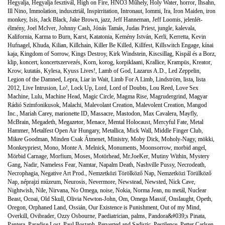
Hegyalja
,
Hegyalja fesztivál
,
High on Fire
,
HNO3 Műhely
,
Holy Water
,
horror
,
Ihsahn
,
Ill Nino
,
Immolation
,
indusztriál
,
Inspirritation
,
Intronaut
,
Iommi
,
Ira
,
Iron Maiden
,
iron
monkey
,
Isis
,
Jack Black
,
Jake Brown
,
jazz
,
Jeff Hanneman
,
Jeff Loomis
,
jelenlét-
élmény
,
Joel McIver
,
Johnny Cash
,
Jónás Tamás
,
Judas Priest
,
jungle
,
kalevala
,
Kalifornia
,
Karma to Burn
,
Karst
,
Katatonia
,
Kemény István
,
Kerli
,
Kerretta
,
Kevin
Hufnagel
,
Khuda
,
Kilian
,
Killchain
,
Killer Be Killed
,
Killfest
,
Killswitch Engage
,
kínai
kaja
,
Kingdom of Sorrow
,
Kings Destroy
,
Kirk Windstein
,
Kiscsillag
,
Kispál és a Borz
,
klip
,
koncert
,
koncertszervezés
,
Korn
,
korog
,
korpiklaani
,
Krallice
,
Krampüs
,
Kreator
,
Krow
,
kutatás
,
Kylesa
,
Kyuss Lives!
,
Lamb of God
,
Lazarus A.D.
,
Led Zeppelin
,
Legion of the Damned
,
Lepra
,
Liar in Wait
,
Limb For A Limb
,
Lindström
,
lista
,
lista
2012
,
Live Intrusion
,
Lo!
,
Lock Up
,
Lord
,
Lord of Doubts
,
Lou Reed
,
Love Sex
Machine
,
Lulu
,
Machine Head
,
Magic Circle
,
Magma Rise
,
Magrudergrind
,
Magyar
Rádió Szimfonikusok
,
Malachi
,
Malevolant Creation
,
Malevolent Creation
,
Mangod
Inc.
,
Mariah Carey
,
marionette ID
,
Massacre
,
Mastodon
,
Max Cavalera
,
Mayfly
,
McBrain
,
Megadeth
,
Megazetor
,
Menace
,
Mental Holocaust
,
Mercyful Fate
,
Metal
Hammer
,
Metalfest Open Air Hungary
,
Metallica
,
Mick Wall
,
Middle Finger Club
,
Mikee Goodman
,
Minden Csak Átmenet
,
Ministry
,
Moby Dick
,
Moholy-Nagy
,
mökki
,
Monkeypriest
,
Mono
,
Monte A. Melnick
,
Monuments
,
Moonsorrow
,
morbid angel
,
Mörbid Carnage
,
Morfium
,
Moses
,
Motörhead
,
Mr.JoeKer
,
Mutiny Within
,
Mystery
Gang
,
Nadir
,
Nameless Fear
,
Namtar
,
Napalm Death
,
Nashville Pussy
,
Necrodeath
,
Necrophagia
,
Negative Art Prod.
,
Nemzetközi Törölköző Nap
,
Nemzetközi Törülköző
Nap
,
néprajzi múzeum
,
Neurosis
,
Nevermore
,
Newstead
,
Newsted
,
Nick Cave
,
Nightwish
,
Nile
,
Nirvana
,
No Omega
,
noise
,
Nokia
,
Norma Jean
,
nu metál
,
Nuclear
Beast
,
Ocoai
,
Old Skull
,
Olivia Newton-John
,
Om
,
Omega Massif
,
Onslaught
,
Opeth
,
Oregon
,
Orphaned Land
,
Ossián
,
Our Existence is Punishment
,
Out of my Mind
,
Overkill
,
Ovibrader
,
Ozzy Osbourne
,
Paediatrician
,
palms
,
Pandora&#039;s Pinata
,
Pantera
,
Paradise Lost
,
Paul Bostaph
,
Perverted and Sadistic
,
Pestilence
,
Petter Carlsen
,